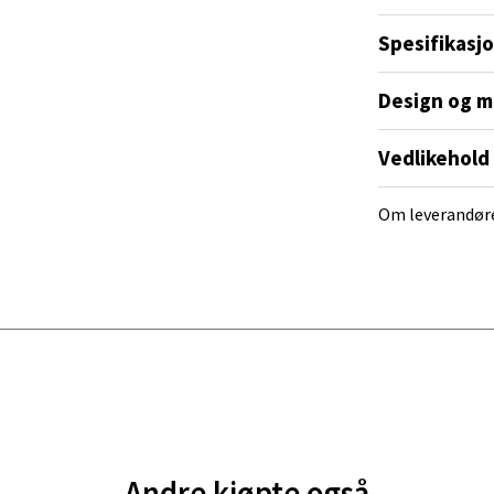
nger - Magneten
Spesifikasj
ra 14, 7606 Levanger
 dag 10-20
Design og m
V
tikk
Vedlikehold
Om leverandør
al - Alti Mandal
yveien 55, 4517 Mandal
 dag 10-20
V
tikk
 Rana - Thon Senter Mo i Rana
f Nansensgate 22, 8622 Mo i Rana
Andre kjøpte også
 dag 09-19