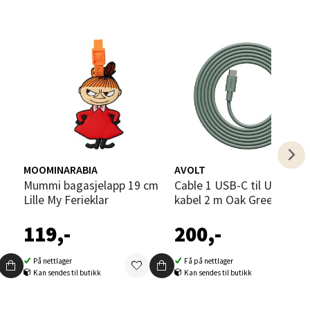
elg
elg
MOOMINARABIA
AVOLT
Mummi bagasjelapp 19 cm
Cable 1 USB-C til USB-C
Lille My Ferieklar
kabel 2 m Oak Green
119,-
200,-
elg
På nettlager
Få på nettlager
Kan sendes til butikk
Kan sendes til butikk