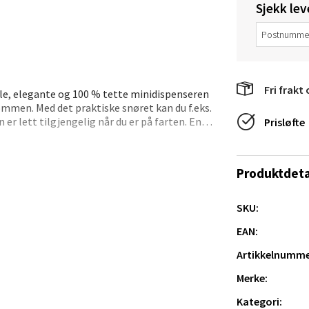
Sjekk lev
e/Jæren - M44
veien 2, 4340 Bryne
Fri frakt 
ille, elegante og 100 % tette minidispenseren
 dag 10-20
V
lommen. Med det praktiske snøret kan du f.eks.
tikk
er lett tilgjengelig når du er på farten. Enkel
Prisløfte
 toppen igjen. 100 % tett: vri tuten til siden når
lbelagt plast og snøre. Mål: H: 11,5 x Ø: 2,5
anger og Sandnes - Thon Senter
Produktdeta
a
SKU:
rossen nr 9, 4042 Stavanger
EAN:
 dag 10-20
Artikkelnumme
tikk
Merke:
Kategori: