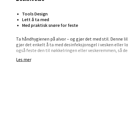
Tools Design
Bryn
Lett å ta med
Med praktisk snøre for feste
Jupiter
Ta håndhygienen på alvor – og gjør det med stil. Denne l
Åpent i
gjør det enkelt å ta med desinfeksjonsgel i vesken eller 
0 i bu
også feste den til nøkkelringen eller veskeremmen, så den 
å fylle på: bare skru av toppen og fyll på. Skru deretter på
Les mer
den ikke er bruk. Da låses pumpefunksjonen. Laget av metal
cm (17 ml.).
Stav
Madl
Madlak
Åpent i
0 i bu