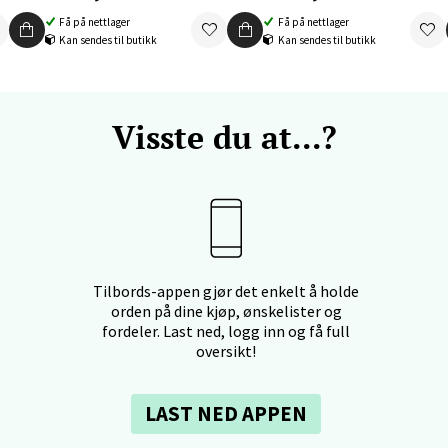
 dag 10-19
V
Få på nettlager
Få på nettlager
tikk
Kan sendes til butikk
Kan sendes til butikk
nger - Thon Senter Orkanger
Visste du at...?
enter Orkanger, Orkdalsveien 113, 7300 Orkanger
 dag 09-20
V
tikk
Tilbords-appen gjør det enkelt å holde
vika - Thon Senter Sandvika
orden på dine kjøp, ønskelister og
fordeler. Last ned, logg inn og få full
orbsgate 7, 1338 Sandvika
oversikt!
 dag 10-21
V
tikk
LAST NED APPEN