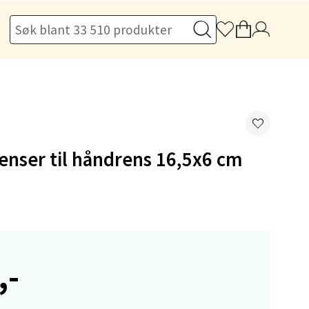
elg
enser til håndrens 16,5x6 cm
elg
,-