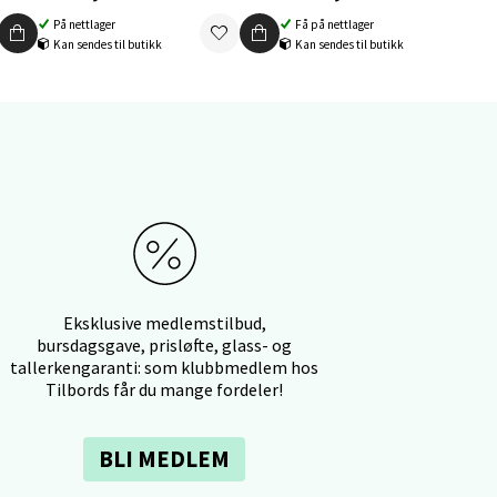
elg
På nettlager
Få på nettlager
Kan sendes til butikk
Kan sendes til butikk
elg
Eksklusive medlemstilbud,
bursdagsgave, prisløfte, glass- og
tallerkengaranti: som klubbmedlem hos
Tilbords får du mange fordeler!
elg
BLI MEDLEM