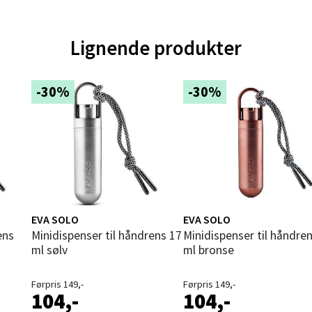
ik - Thon Senter Malmporten
Lignende produkter
gata 1, 8514 Narvik
 dag 10-20
V
tikk
-30%
-30%
en - Oasen Senter
ernadottes vei 52, 5147 Fyllingsdalen
 dag 10-21
V
tikk
EVA SOLO
EVA SOLO
Minidispenser til håndrens 17
Minidispenser til håndrens 17
ml sølv
ml bronse
al - Aunasenteret
Førpris 149,-
Førpris 149,-
104,-
104,-
nteret, Sunndalsvegen 3, 7340 Oppdal