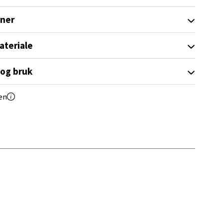
oner
ateriale
elg
 og bruk
en
elg