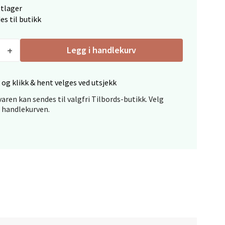
ttlager
es til butikk
elg
Legg i handlekurv
 og klikk & hent velges ved utsjekk
aren kan sendes til valgfri Tilbords-butikk. Velg
i handlekurven.
elg
elg