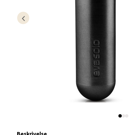
Lagune
Åpent i
0 i bu
Kris
Lillem
Åpent i
0 i bu
Oslo
Erich 
Åpent i
0 i bu
Beskrivelse