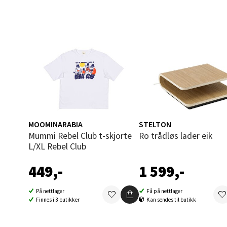
0 i bu
Åles
Langel
Åpent i
0 i bu
MOOMINARABIA
STELTON
Mummi Rebel Club t-skjorte
Ro trådløs lader eik
L/XL Rebel Club
Mold
449,-
1 599,-
Torget
Åpent i
På nettlager
Få på nettlager
0 i bu
Finnes i 3 butikker
Kan sendes til butikk