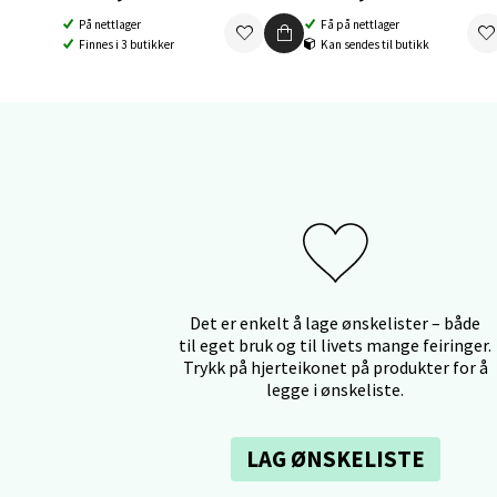
Åpent i
På nettlager
Få på nettlager
0 i bu
Finnes i 3 butikker
Kan sendes til butikk
Orka
Thon S
Åpent i
0 i bu
Det er enkelt å lage ønskelister – både
Sand
til eget bruk og til livets mange feiringer.
Trykk på hjerteikonet på produkter for å
Brodtk
legge i ønskeliste.
Åpent i
0 i bu
LAG ØNSKELISTE