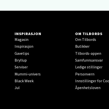
Berg
Sartor
Åpent i
0 i bu
INSPIRASJON
OM TILBORDS
Magasin
Om Tilbords
Inspirasjon
Butikker
Tron
Gavetips
Tilbords-appen
Bryllup
Samfunnsansvar
Falken
Serviser
Ledige stillinger
Åpent i
Mummi-univers
Personvern
0 i bu
Black Week
Innstillinger for Co
Jul
Åpenhetsloven
Ski 
Ski Sto