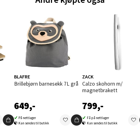
V
tikk
und - Thon Senter Moa
andsvegen 25, 6010 Ålesund
 dag 10-20
V
tikk
BLAFRE
ZACK
Brillebjørn barnesekk 7L grå
Calzo skohorn m/
magnetbrakett
e - Moldetorget
649,-
799,-
 1, 6413 Molde
 dag 10-20
V
På nettlager
Få på nettlager
tikk
Kan sendes til butikk
Kan sendes til butikk