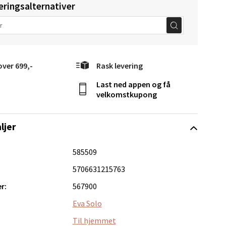
eringsalternativer
over 699,-
Rask levering
elg
Last ned appen og få
velkomstkupong
ljer
585509
5706631215763
Vel
g
r:
567900
Eva Solo
Til hjemmet