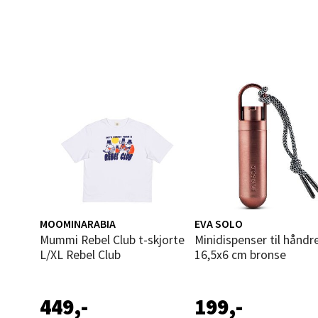
Narv
Bolags
Åpent i
0 i bu
Berg
Folke B
Åpent i
0 i bu
MOOMINARABIA
EVA SOLO
Mummi Rebel Club t-skjorte
Minidispenser til håndrens
L/XL Rebel Club
16,5x6 cm bronse
Oppd
449,-
199,-
Aunase