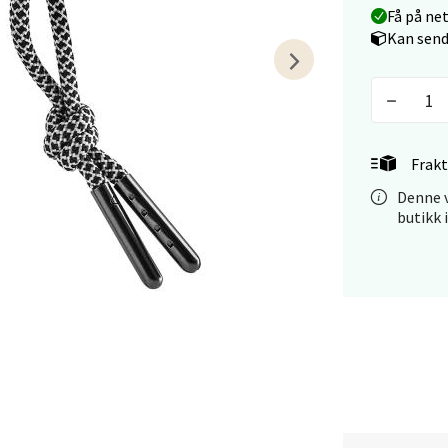
Få på ne
veien 1, 5239 Bergen
Kan send
 dag 10-21
V
tikk
tiansand - Markens
Frakt
Denne v
arkens markensgate 25B, 4611 Kristiansand
butikk 
 dag 09-18
V
tikk
 - Linderud
Mogensøns vei 38, 0594 Oslo
 dag 10-21
V
tikk