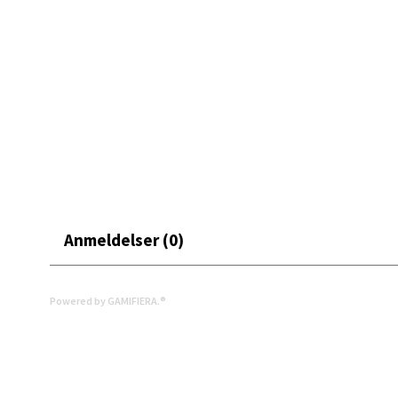
Leva
Moafjæ
Åpent i
0 i bu
Mand
Skarvø
Åpent i
Anmeldelser (0)
0 i bu
Powered by GAMIFIERA.®
Mo i
Fridtjo
Åpent i