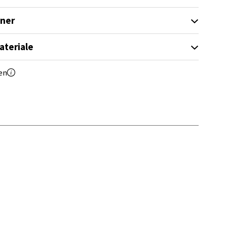
elg
oner
ateriale
en
elg
elg