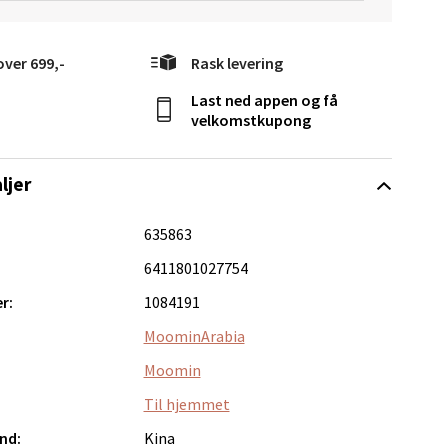
over 699,-
Rask levering
Last ned appen og få
elg
velkomstkupong
ljer
635863
6411801027754
elg
r:
1084191
MoominArabia
Moomin
Til hjemmet
nd:
Kina