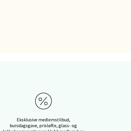
elg
elg
elg
Eksklusive medlemstilbud,
bursdagsgave, prisløfte, glass- og