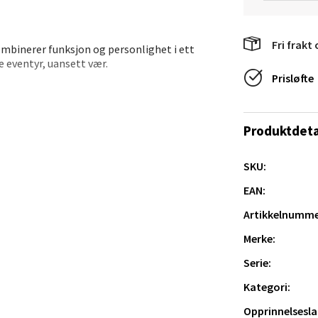
al - Alti Mandal
Fri frakt 
mbinerer funksjon og personlighet i ett
yveien 55, 4517 Mandal
e eventyr, uansett vær.
 dag 10-20
V
Prisløfte
tikk
 regn. Det passer godt både på vei til jobb og
Produktdeta
 Mummi Ferieklar paraply med Lille My er
 Rana - Thon Senter Mo i Rana
SKU:
f Nansensgate 22, 8622 Mo i Rana
EAN:
 dag 09-19
V
Artikkelnumme
tikk
Merke:
Serie:
und - Thon Senter Moa
Kategori:
andsvegen 25, 6010 Ålesund
Opprinnelsesla