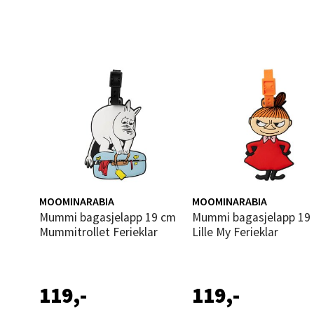
Åpent i
0 i bu
Sand
Brodtk
Åpent i
0 i bu
MOOMINARABIA
MOOMINARABIA
Berg
Mummi bagasjelapp 19 cm
Mummi bagasjelapp 19 cm
Mummitrollet Ferieklar
Lille My Ferieklar
Sartor
Åpent i
119,-
119,-
11 i b