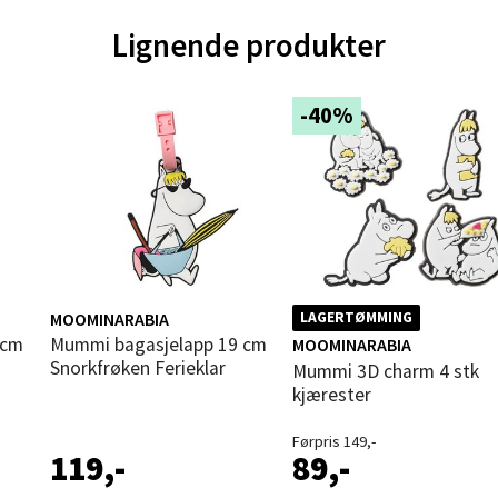
 dag 09-20
V
Lignende produkter
tikk
-40%
vika - Thon Senter Sandvika
orbsgate 7, 1338 Sandvika
 dag 10-21
V
tikk
MOOMINARABIA
LAGERTØMMING
en - Thon Senter Sartor
Mummi bagasjelapp 19 cm
MOOMINARABIA
Snorkfrøken Ferieklar
Mummi 3D charm 4 stk
kjærester
vegen 12, 5353 Straume
 dag 10-21
V
Førpris 149,-
119,-
89,-
utikk