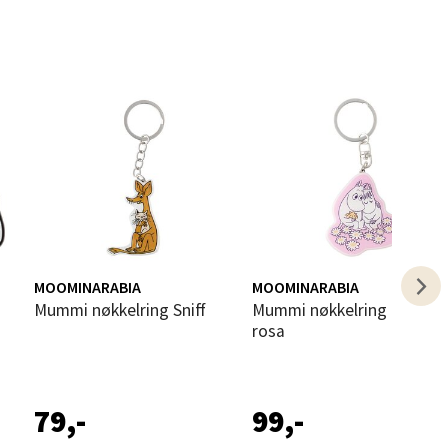
elg
elg
MOOMINARABIA
MOOMINARABIA
Mummi nøkkelring Sniff
Mummi nøkkelring Kjærester
rosa
elg
79,-
99,-