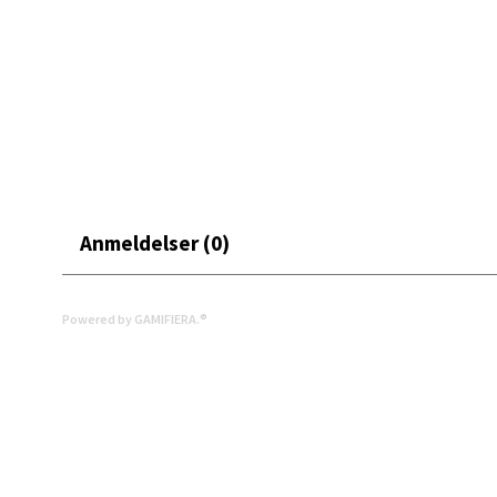
Åpent i
0 i bu
Mold
Torget
Åpent i
Anmeldelser (0)
0 i bu
Powered by GAMIFIERA.®
Narv
Bolags
Åpent i
0 i bu