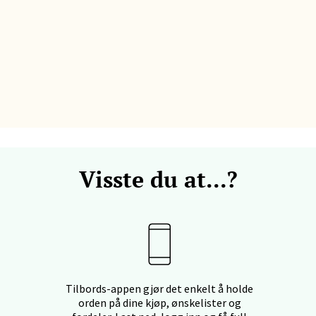
ata 26, 8400 Sortland
 dag 10-19
V
tikk
nkjer - Thon Senter Steinkjer
sgata 2, 7714 Steinkjer
 dag 10-20
V
tikk
Visste du at...?
ik - Stord
kken 2, 5401 Stord
 dag 10-17
V
Tilbords-appen gjør det enkelt å holde
tikk
orden på dine kjøp, ønskelister og