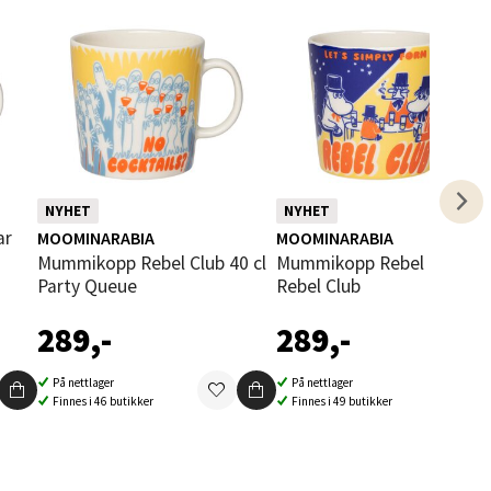
elg
NYHET
NYHET
MOOMINARABIA
MOOMINARABIA
Mummikopp Rebel Club 40 cl
Mummikopp Rebel Club 40 cl
Party Queue
Rebel Club
elg
289,-
289,-
På nettlager
På nettlager
Finnes i 46 butikker
Finnes i 49 butikker