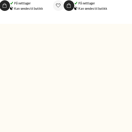
På nettlager
På nettlager
Kan sendes til butikk
Kan sendes til butikk
elg
elg