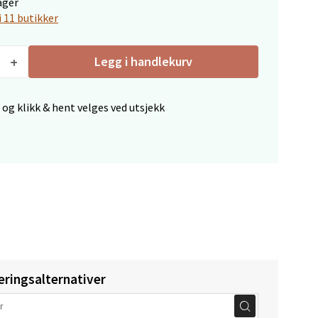
ager
i 11 butikker
Legg i handlekurv
 og klikk & hent velges ved utsjekk
Vel
g
elg
eringsalternativer