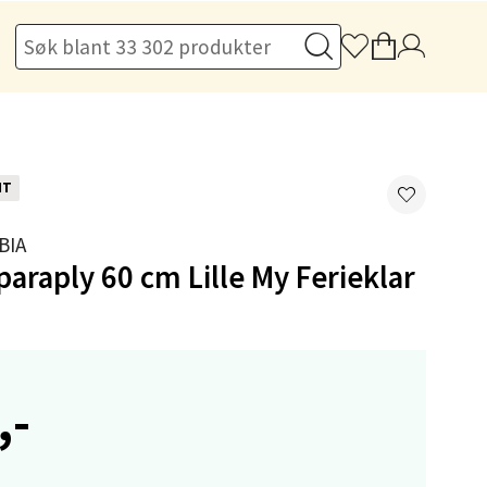
elg
NT
BIA
raply 60 cm Lille My Ferieklar
elg
,-
elg