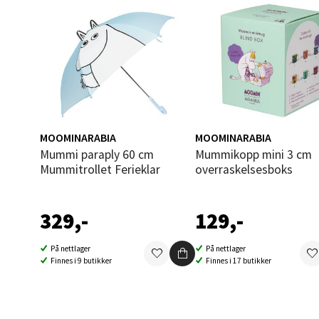
Berg
Folke B
Åpent i
0 i bu
MOOMINARABIA
MOOMINARABIA
Oppd
Mummi paraply 60 cm
Mummikopp mini 3 cm
Mummitrollet Ferieklar
overraskelsesboks
Aunase
Åpent i
329,-
129,-
0 i bu
På nettlager
På nettlager
Finnes i 9 butikker
Finnes i 17 butikker
Orka
Thon S