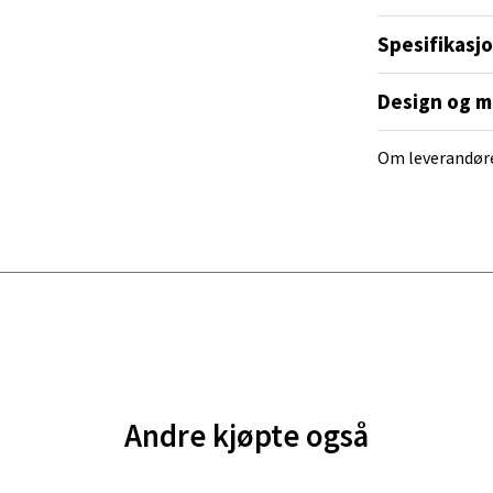
 dag 10-20
V
Spesifikasj
tikk
Design og m
e - Moldetorget
Om leverandør
 1, 6413 Molde
 dag 10-20
V
tikk
ik - Thon Senter Malmporten
gata 1, 8514 Narvik
 dag 10-20
V
Andre kjøpte også
tikk