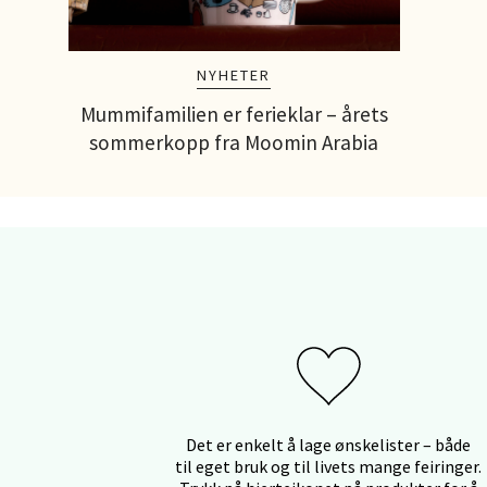
Strang
Åpent i
0 i bu
NYHETER
Mummifamilien er ferieklar – årets
sommerkopp fra Moomin Arabia
Stei
Sjøfart
Åpent i
0 i bu
Leirv
Torgba
Åpent i
Det er enkelt å lage ønskelister – både
0 i bu
til eget bruk og til livets mange feiringer.