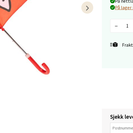
På nettl
På lager 
anger og Sandnes - Thon Senter
a
Frakt
rossen nr 9, 4042 Stavanger
 dag 10-20
tikk
nger - Magneten
ra 14, 7606 Levanger
 dag 10-20
V
Sjekk lev
tikk