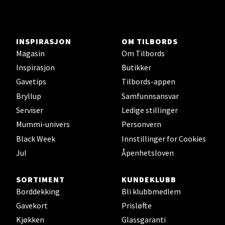
Velg
INSPIRASJON
OM TILBORDS
Magasin
Om Tilbords
Inspirasjon
Butikker
Karmsund - Thon Senter Oasen
Gavetips
Tilbords-appen
Bryllup
Samfunnsansvar
Austbøvegen 16, 5542 Karmsund
Serviser
Ledige stillinger
Åpningstider ikke tilgjengelig
Mummi-univers
Personvern
Black Week
Innstillinger for Cookies
Velg
Jul
Åpenhetsloven
SORTIMENT
KUNDEKLUBB
Borddekking
Bli klubbmedlem
Stavanger og Sandnes - Kilden
Gavekort
Prisløfte
Senter
Kjøkken
Glassgaranti