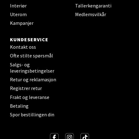
Interiør
Tallerkengaranti
Gartnerveien 16, 4016 Stavanger
Uterom
Medlemsvilkår
Åpent i dag 10-20
Kampanjer
Velg
KUNDESERVICE
Kontakt oss
Ofte stilte spørsmål
Salgs- og
Stavanger og Sandnes - Kvadrat
leveringsbetingelser
Retur og reklamasjon
Gamle Stokkavei 1, 4313 Sandnes
Registrer retur
Åpent i dag 10-21
Frakt og leveranse
Betaling
Velg
Spor bestillingen din