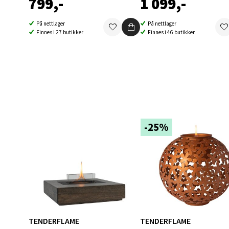
799,-
1 099,-
0 i bu
På nettlager
På nettlager
Finnes i 27 butikker
Finnes i 46 butikker
Berg
Folke B
Åpent i
0 i bu
-25%
Oppd
Aunase
Åpent i
0 i bu
TENDERFLAME
TENDERFLAME