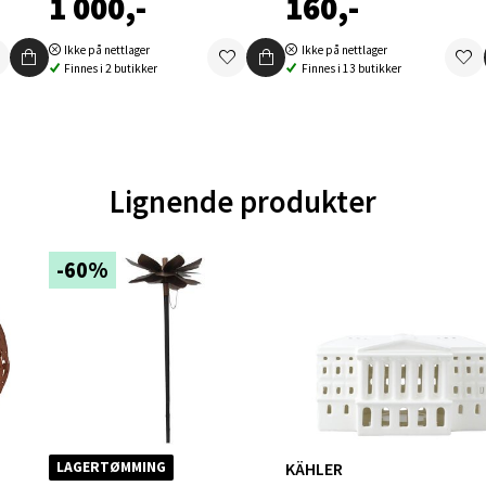
1 000,-
160,-
V
tikk
Ikke på nettlager
Ikke på nettlager
Finnes i 2 butikker
Finnes i 13 butikker
en - Oasen Senter
ernadottes vei 52, 5147 Fyllingsdalen
 dag 10-21
Lignende produkter
V
tikk
-60%
al - Aunasenteret
nteret, Sunndalsvegen 3, 7340 Oppdal
 dag 10-19
V
tikk
KÄHLER
LAGERTØMMING