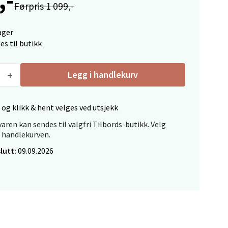
Førpris 1 099,-
ager
es til butikk
elg
Legg i handlekurv
 og klikk & hent velges ved utsjekk
aren kan sendes til valgfri Tilbords-butikk. Velg
i handlekurven.
lutt:
09.09.2026
elg