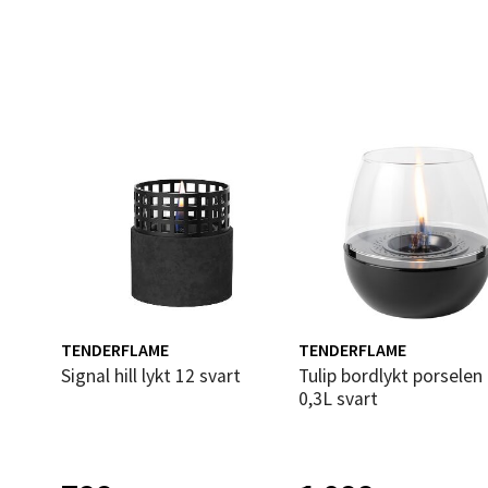
Åles
Langel
Åpent i
0 i bu
Mold
Torget
Åpent i
0 i bu
TENDERFLAME
TENDERFLAME
Signal hill lykt 12 svart
Tulip bordlykt porselen 18
0,3L svart
Narv
Bolags
Åpent i