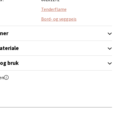
elg
Tenderflame
Bord- og veggpeis
oner
ateriale
elg
 og bruk
en
elg