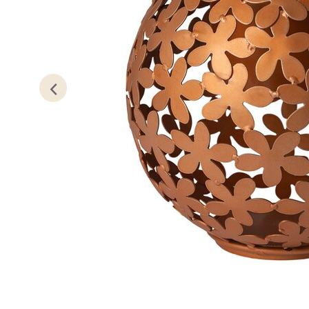
Kris
Lillem
Åpent i
0 i bu
Oslo
Erich 
Åpent i
0 i bu
Bryn