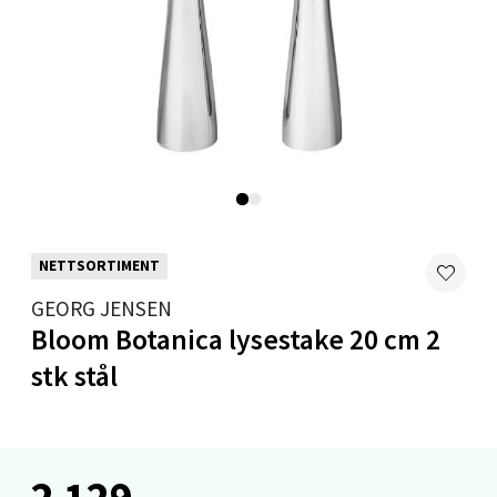
Åpent i dag 10-20
0 i butikk
Velg
Mandal - Alti Mandal
NETTSORTIMENT
Skarvøyveien 55, 4517 Mandal
Åpent i dag 10-20
GEORG JENSEN
Bloom Botanica lysestake 20 cm 2
0 i butikk
stk stål
Velg
2 129,-