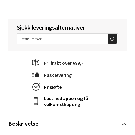
Molde - Moldetorget
Sjekk leveringsalternativer
Torget 1, 6413 Molde
Åpent i dag 10-20
0 i butikk
Fri frakt over 699,-
Velg
Rask levering
Prisløfte
Last ned appen og få
Narvik - Thon Senter Malmporten
velkomstkupong
Bolagsgata 1, 8514 Narvik
Åpent i dag 10-20
Beskrivelse
0 i butikk