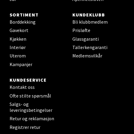
Sjøfartsgata 2, 7714 Steinkjer
Åpent i dag 10-20
SORTIMENT
KUNDEKLUBB
0 i butikk
Borddekking
Bli klubbmedlem
Gavekort
Prisløfte
Velg
Kjøkken
Glassgaranti
Interiør
Tallerkengaranti
Uterom
Medlemsvilkår
Leirvik - Stord
Kampanjer
Torgbakken 2, 5401 Stord
KUNDESERVICE
Åpent i dag 10-17
Kontakt oss
0 i butikk
Ofte stilte spørsmål
Salgs- og
leveringsbetingelser
Velg
Retur og reklamasjon
Registrer retur