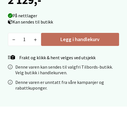
Mo i Rana - Thon Senter Mo i Rana
På nettlager
Fridtjof Nansensgate 22, 8622 Mo i Rana
Kan sendes til butikk
Åpent i dag 09-19
0 i butikk
Legg i handlekurv
Velg
Frakt og klikk & hent velges ved utsjekk
Denne varen kan sendes til valgfri Tilbords-butikk.
Velg butikk i handlekurven.
Ålesund - Thon Senter Moa
Denne varen er unntatt fra våre kampanjer og
rabattkuponger.
Langelandsvegen 25, 6010 Ålesund
Åpent i dag 10-20
0 i butikk
Velg