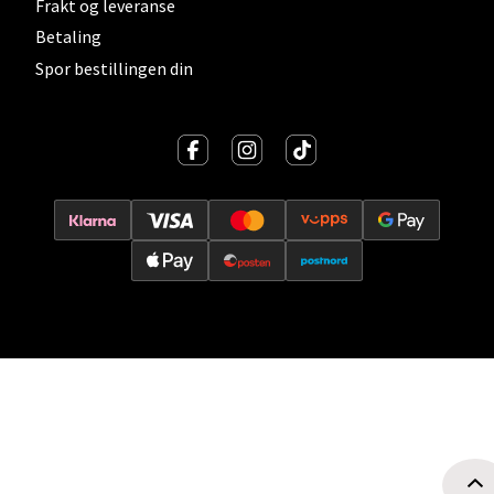
Frakt og leveranse
Oslo - Thon Senter Storo
Betaling
Spor bestillingen din
Vitaminveien 7 - 9, 0485 Oslo
Åpent i dag 10-21
0 i butikk
Velg
Lillehammer - Strandtorget
Strandtorget, 2609 Lillehammer
Åpent i dag 09-20
0 i butikk
Velg