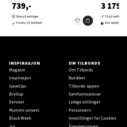
0 i butikk
739,-
3 179,-
Velg
Ikke på nettlager
Få på nettlager
Finnes i 23 butikker
Kan sendes til b
Sortland - Sortland Storsenter
Strangata 26, 8400 Sortland
Åpent i dag 10-19
INSPIRASJON
OM TILBORDS
Magasin
Om Tilbords
0 i butikk
Inspirasjon
Butikker
Gavetips
Tilbords-appen
Velg
Bryllup
Samfunnsansvar
Serviser
Ledige stillinger
Mummi-univers
Personvern
Steinkjer - Thon Senter Steinkjer
Black Week
Innstillinger for Cookies
Jul
Åpenhetsloven