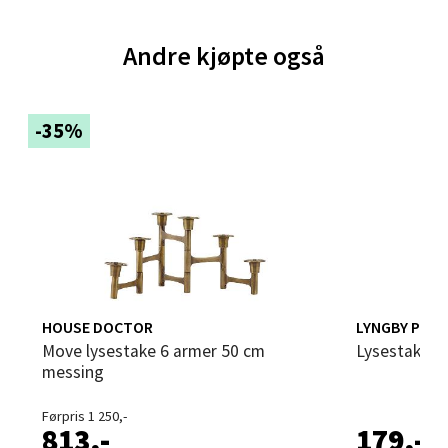
Andre kjøpte også
Velg
-35%
Bergen - Thon Senter Sartor
Sartorvegen 12, 5353 Straume
Åpent i dag 10-21
0 i butikk
Velg
HOUSE DOCTOR
LYNGBY POR
Move lysestake 6 armer 50 cm
Lysestake 7
messing
Trondheim - Sirkus Shopping
Førpris 1 250,-
813,-
179,-