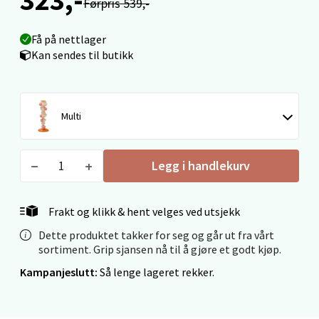
Førpris 539,-
Velg
Få på nettlager
Kan sendes til butikk
Ålesund - Thon Senter Moa
Multi
Langelandsvegen 25, 6010 Ålesund
Åpent i dag 10-20
Legg i handlekurv
0 i butikk
Velg
Frakt og klikk & hent velges ved utsjekk
Dette produktet takker for seg og går ut fra vårt
sortiment. Grip sjansen nå til å gjøre et godt kjøp.
Kampanjeslutt:
Så lenge lageret rekker.
Molde - Moldetorget
Torget 1, 6413 Molde