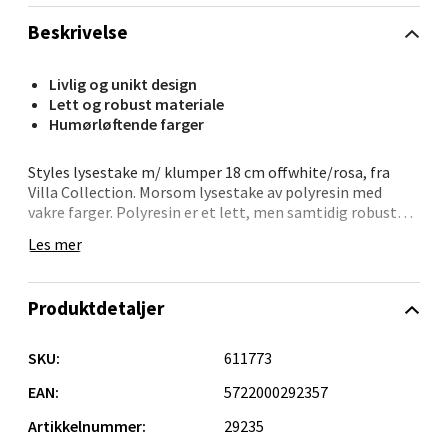
Bergen - Oasen Senter
Beskrivelse
Folke Bernadottes vei 52, 5147 Fyllingsdalen
Åpent i dag 10-21
Livlig og unikt design
Lett og robust materiale
0 i butikk
Humørløftende farger
Velg
Styles lysestake m/ klumper 18 cm offwhite/rosa, fra
Villa Collection. Morsom lysestake av polyresin med
vakre farger. Polyresin er et lett, men samtidig robust
materiale som er enkelt å forme, og som ligner på
Les mer
keramikk. Spre humor og livsbejaende farger i hjemmet
Oppdal - Aunasenteret
med denne unike lysestaken.
Aunasenteret, Sunndalsvegen 3, 7340 Oppdal
Produktdetaljer
Åpent i dag 10-19
SKU:
611773
0 i butikk
EAN:
5722000292357
Velg
Artikkelnummer:
29235