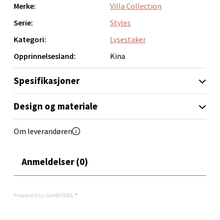
Merke:
Villa Collection
Serie:
Styles
Orkanger - Thon Senter Orkanger
Kategori:
Lysestaker
Thon Senter Orkanger, Orkdalsveien 113, 7300
Opprinnelsesland:
Kina
Orkanger
Åpent i dag 09-20
Spesifikasjoner
0 i butikk
Design og materiale
Velg
Om leverandøren
Anmeldelser (0)
Sandvika - Thon Senter Sandvika
Brodtkorbsgate 7, 1338 Sandvika
Powered by GAMIFIERA.®
Åpent i dag 10-21
0 i butikk