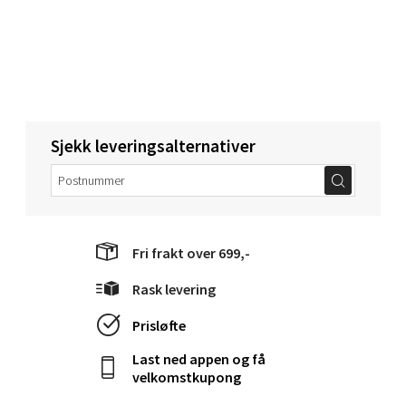
Åpent i dag 10-20
0 i butikk
Velg
Sjekk leveringsalternativer
Narvik - Thon Senter Malmporten
Bolagsgata 1, 8514 Narvik
Åpent i dag 10-20
Fri frakt over 699,-
0 i butikk
Rask levering
Velg
Prisløfte
Last ned appen og få
velkomstkupong