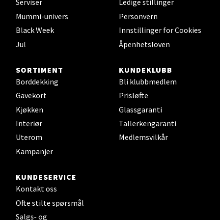
Serviser
Ledige stillinger
Mummi-univers
Personvern
Black Week
Innstillinger for Cookies
Leirvik - Stord
Jul
Åpenhetsloven
Torgbakken 2, 5401 Stord
SORTIMENT
KUNDEKLUBB
Åpent i dag 10-17
Borddekking
Bli klubbmedlem
0 i butikk
Gavekort
Prisløfte
Kjøkken
Glassgaranti
Velg
Interiør
Tallerkengaranti
Uterom
Medlemsvilkår
Kampanjer
Oslo - Thon Senter Storo
KUNDESERVICE
Vitaminveien 7 - 9, 0485 Oslo
Kontakt oss
Åpent i dag 10-21
Ofte stilte spørsmål
0 i butikk
Salgs- og