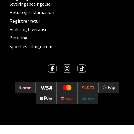
leveringsbetingelser
Retur og reklamasjon
Velg
Registrer retur
Frakt og leveranse
Betaling
Lillehammer - Strandtorget
Spor bestillingen din
Strandtorget, 2609 Lillehammer
Åpent i dag 09-20
0 i butikk
Velg
Strømmen - Thon Senter Strømmen
Støperivn. 5, 2010 Strømmen