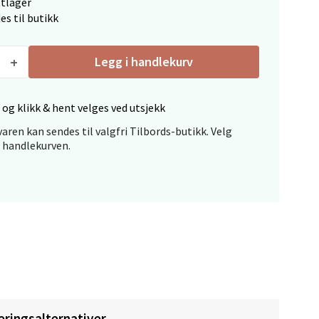
ttlager
es til butikk
elg
Legg i handlekurv
 og klikk & hent velges ved utsjekk
aren kan sendes til valgfri Tilbords-butikk. Velg
i handlekurven.
elg
elg
eringsalternativer