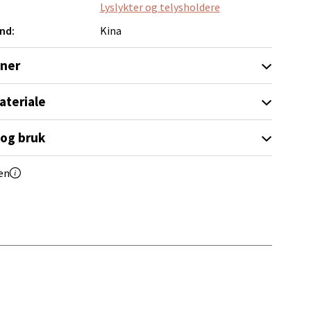
Lyslykter og telysholdere
elg
nd:
Kina
oner
ateriale
 og bruk
elg
en
Vel
g