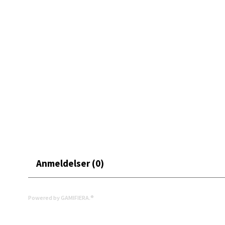
Åpent i
0 i bu
Bryn
Jupiter
Åpent i
0 i bu
Stav
Anmeldelser (0)
Madl
Madlak
Powered by GAMIFIERA.®
Åpent i