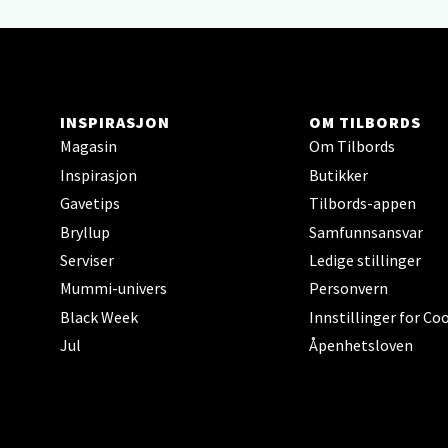
0 i bu
Narv
INSPIRASJON
OM TILBORDS
Bolags
Magasin
Om Tilbords
Åpent i
Inspirasjon
Butikker
0 i bu
Gavetips
Tilbords-appen
Bryllup
Samfunnsansvar
Serviser
Ledige stillinger
Berg
Mummi-univers
Personvern
Folke B
Black Week
Innstillinger for Co
Åpent i
Jul
Åpenhetsloven
0 i bu