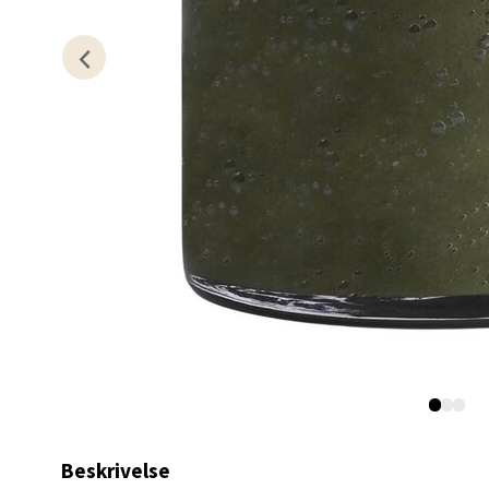
Åpent i
0 i bu
Stav
Gartne
Åpent i
0 i bu
Stav
Gamle 
Åpent i
0 i bu
Beskrivelse