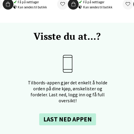
Få på nettlager
Få på nettlager
Kan sendes til butikk
Kan sendes til butikk
f Nansensgate 22, 8622 Mo i Rana
 dag 09-19
V
tikk
Visste du at...?
und - Thon Senter Moa
andsvegen 25, 6010 Ålesund
 dag 10-20
V
Tilbords-appen gjør det enkelt å holde
tikk
orden på dine kjøp, ønskelister og
fordeler. Last ned, logg inn og få full
oversikt!
e - Moldetorget
LAST NED APPEN
 1, 6413 Molde
 dag 10-20
V