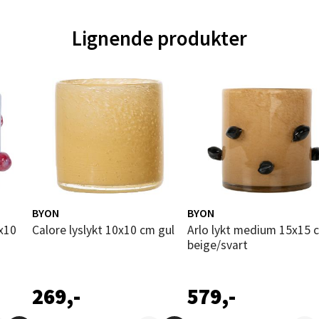
tikk
Lignende produkter
nger - Magneten
ra 14, 7606 Levanger
 dag 10-20
V
tikk
al - Alti Mandal
BYON
BYON
yveien 55, 4517 Mandal
Calore lyslykt 10x10 cm gul
Arlo lykt medium 15x15 cm
 dag 10-20
beige/svart
V
tikk
269,-
579,-
 Rana - Thon Senter Mo i Rana