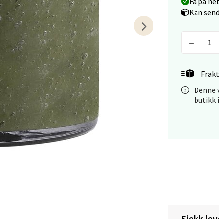
Få på ne
 dag 10-20
Kan send
V
tikk
anger og Sandnes - Kilden Senter
Frakt
rveien 16, 4016 Stavanger
Denne v
 dag 10-20
butikk 
V
tikk
anger og Sandnes - Kvadrat
Stokkavei 1, 4313 Sandnes
 dag 10-21
V
tikk
Sjekk lev