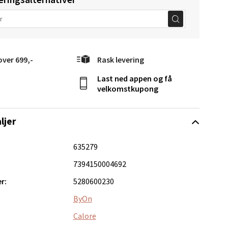
over 699,-
Rask levering
elg
Last ned appen og få
velkomstkupong
ljer
635279
elg
7394150004692
r:
5280600230
ByOn
Calore