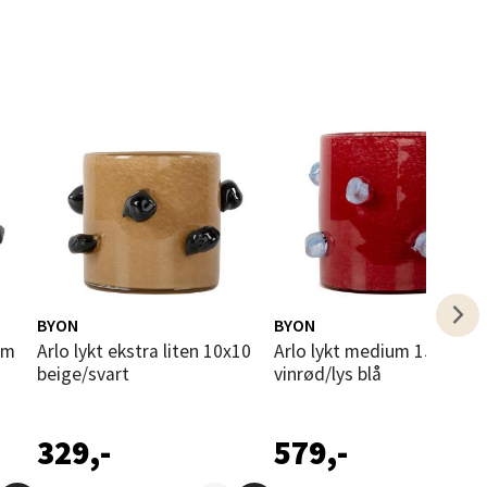
elg
BYON
BYON
Arlo lykt ekstra liten 10x10
Arlo lykt medium 15x15 cm
beige/svart
vinrød/lys blå
elg
329,-
579,-