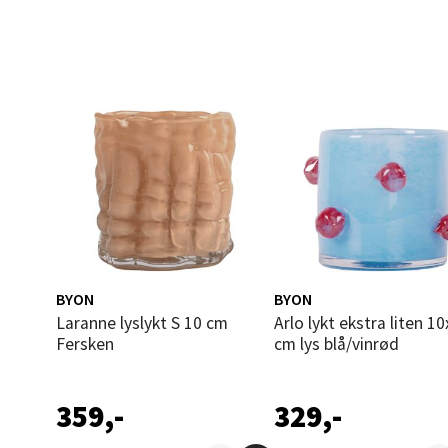
0 i bu
Leva
Moafjæ
Åpent i
0 i bu
Mand
BYON
BYON
Skarvø
Laranne lyslykt S 10 cm
Arlo lykt ekstra liten 10x10
Åpent i
Fersken
cm lys blå/vinrød
0 i bu
359,-
329,-
Mo i