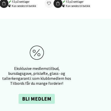
Få på nettlager
Få på nettlager
Kan sendes til butikk
Kan sendes til butikk
elg
elg
Eksklusive medlemstilbud,
bursdagsgave, prisløfte, glass- og
tallerkengaranti: som klubbmedlem hos
Tilbords får du mange fordeler!
BLI MEDLEM
elg