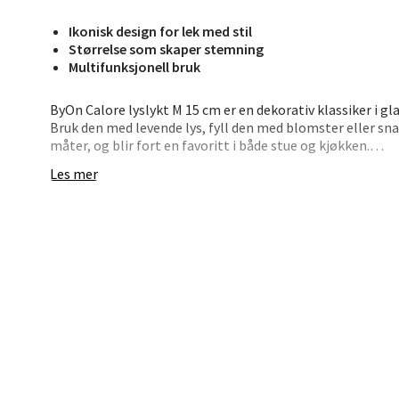
Berg
Ikonisk design for lek med stil
Størrelse som skaper stemning
Multifunksjonell bruk
Lagune
Åpent i
ByOn Calore lyslykt M 15 cm er en dekorativ klassiker i g
0 i bu
Bruk den med levende lys, fyll den med blomster eller snac
måter, og blir fort en favoritt i både stue og kjøkken.
Les mer
Lykten tåler oppvaskmaskin og kommer i en pen gaveesk
Kris
størrelser og farger i serien for et personlig og lekent ut
• 15 cm høy – perfekt størrelse til bord eller hylle
Lillem
• Munnblåst glass – med unike fargeskift
Åpent i
• Multifunksjonell – fra lyslykt til minivase
0 i bu
• Flere fargevalg – design din egen miks
• Leveres i gaveeske – klar til å glede
En lyslykt som lyser opp mer enn bare rommet – den frem
Oslo
Erich 