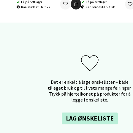
Få på nettlager
Få på nettlager
Kan sendes til butikk
Kan sendes til butikk
Fridtjo
Åpent i
0 i bu
Åles
Langel
Åpent i
Det er enkelt å lage ønskelister – både
0 i bu
til eget bruk og til livets mange feiringer.
Trykk på hjerteikonet på produkter for å
legge i ønskeliste.
Mold
LAG ØNSKELISTE
Torget
Åpent i