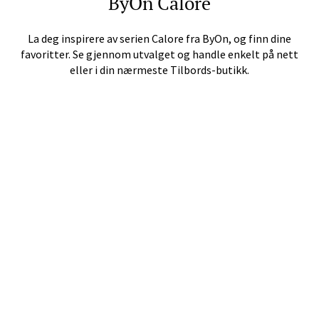
ByOn
Calore
Velg
La deg inspirere av serien
Calore
fra
ByOn
, og finn dine
favoritter. Se gjennom utvalget og handle enkelt på nett
eller i din nærmeste Tilbords-butikk.