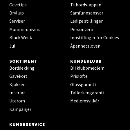
Gavetips
Tilbords-appen
Bryllup
Samfunnsansvar
Serviser
Ledige stillinger
Mummi-univers
Personvern
Black Week
Innstillinger for Cookies
Jul
Åpenhetsloven
SORTIMENT
KUNDEKLUBB
Borddekking
Bli klubbmedlem
Gavekort
Prisløfte
Kjøkken
Glassgaranti
Interiør
Tallerkengaranti
Uterom
Medlemsvilkår
Kampanjer
KUNDESERVICE