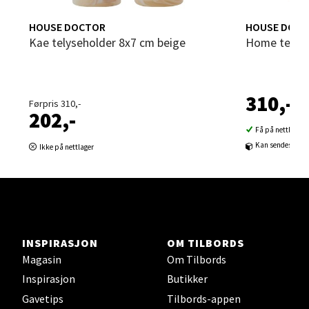
Strangata 26, 8400 Sortland
Åpent i dag 10-19
HOUSE DOCTOR
HOUSE DOC
Kae telyseholder 8x7 cm beige
Home telys
0 i butikk
Velg
310,-
Førpris 310,-
202,-
Få på nettlager
Kan sendes til b
Steinkjer - Thon Senter Steinkjer
Ikke på nettlager
Sjøfartsgata 2, 7714 Steinkjer
Åpent i dag 10-20
0 i butikk
INSPIRASJON
OM TILBORDS
Velg
Magasin
Om Tilbords
Inspirasjon
Butikker
Gavetips
Tilbords-appen