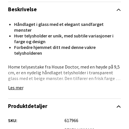
Åpent i dag 10-21
Beskrivelse
0 i butikk
Håndlaget i glass med et elegant sandfarget
mønster
Velg
Hver telysholder er unik, med subtile variasjoner i
farge og design
Forbedre hjemmet ditt med denne vakre
telysholderen
Oppdal - Aunasenteret
Home telysestake fra House Doctor, med en høyde på 9,5
Aunasenteret, Sunndalsvegen 3, 7340 Oppdal
cm, er en nydelig håndlaget telysholder i transparent
Åpent i dag 10-19
glass med et beige mønster. Den tilfører en frisk farge til
innredningen og skaper en stemningsfull atmosfære når
Les mer
0 i butikk
lyset skinner gjennom det unike mønsteret.
Telysholderens håndlagde design gir hvert eksemplar en
Velg
Produktdetaljer
individuell karakter, noe som gjør den til et dekorativt
element i ethvert rom. Ideell for å skape en koselig
belysning med telys, samtidig som den tilfører et
SKU:
617966
stilfullt og personlig preg til hjemmet ditt.