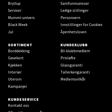
Bryllup
Samfunnsansvar
Leirvik - Stord
Serviser
Ledige stillinger
Mummi-univers
Personvern
Torgbakken 2, 5401 Stord
Åpent i dag 10-17
Black Week
Innstillinger for Cookies
Jul
Åpenhetsloven
0 i butikk
SORTIMENT
KUNDEKLUBB
Velg
Borddekking
Bli klubbmedlem
Gavekort
Prisløfte
Kjøkken
Glassgaranti
Oslo - Thon Senter Storo
Interiør
Tallerkengaranti
Uterom
Medlemsvilkår
Vitaminveien 7 - 9, 0485 Oslo
Kampanjer
Åpent i dag 10-21
0 i butikk
KUNDESERVICE
Kontakt oss
Velg