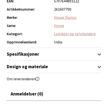
EAN:
5707644893122
Orkanger - Thon Senter Orkanger
Artikkelnummer:
261607700
Thon Senter Orkanger, Orkdalsveien 113, 7300
Merke:
House Doctor
Orkanger
Åpent i dag 09-20
Serie:
Home
0 i butikk
Kategori:
Lyslykter og telysholdere
Opprinnelsesland:
India
Velg
Spesifikasjoner
Design og materiale
Sandvika - Thon Senter Sandvika
Om leverandøren
Brodtkorbsgate 7, 1338 Sandvika
Åpent i dag 10-21
Anmeldelser (0)
0 i butikk
Velg