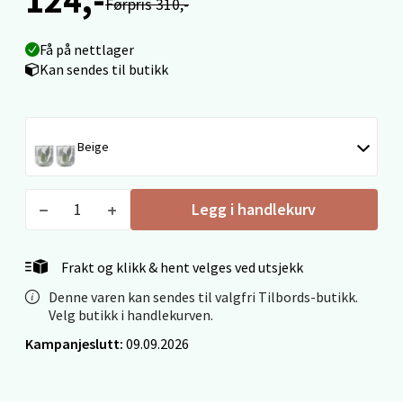
Førpris 310,-
Få på nettlager
Ålesund - Thon Senter Moa
Kan sendes til butikk
Langelandsvegen 25, 6010 Ålesund
Åpent i dag 10-20
Beige
0 i butikk
Legg i handlekurv
Velg
Frakt og klikk & hent velges ved utsjekk
Denne varen kan sendes til valgfri Tilbords-butikk.
Molde - Moldetorget
Velg butikk i handlekurven.
Torget 1, 6413 Molde
Kampanjeslutt:
09.09.2026
Åpent i dag 10-20
0 i butikk