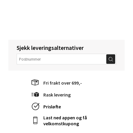
Velg
Narvik - Thon Senter Malmporten
Sjekk leveringsalternativer
Bolagsgata 1, 8514 Narvik
Åpent i dag 10-20
0 i butikk
Fri frakt over 699,-
Velg
Rask levering
Prisløfte
Bergen - Oasen Senter
Last ned appen og få
velkomstkupong
Folke Bernadottes vei 52, 5147 Fyllingsdalen