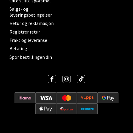
Ofte stilte spørsmål
Salgs- og
leveringsbetingelser
Retur og reklamasjon
Lillehammer - Strandtorget
Registrer retur
Strandtorget, 2609 Lillehammer
Frakt og leveranse
Åpent i dag 09-20
Betaling
0 i butikk
Spor bestillingen din
Velg
Strømmen - Thon Senter Strømmen
Støperivn. 5, 2010 Strømmen
Åpent i dag 10-21
0 i butikk