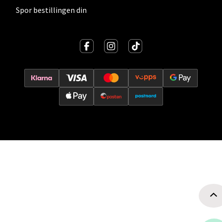
Spor bestillingen din
Oslo - Thon Senter Storo
Vitaminveien 7 - 9, 0485 Oslo
Åpent i dag 10-21
0 i butikk
Velg
Lillehammer - Strandtorget
Strandtorget, 2609 Lillehammer
Åpent i dag 09-20
0 i butikk