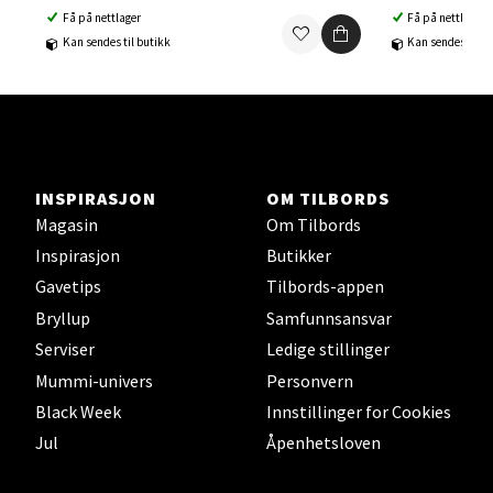
Ski Storsenter, Jernbanesvingen 6, 1400 Ski
Få på nettlager
Få på nettlager
Åpent i dag 10-21
Kan sendes til butikk
Kan sendes til b
0 i butikk
Velg
INSPIRASJON
OM TILBORDS
Magasin
Om Tilbords
Sortland - Sortland Storsenter
Inspirasjon
Butikker
Strangata 26, 8400 Sortland
Gavetips
Tilbords-appen
Åpent i dag 10-19
Bryllup
Samfunnsansvar
Serviser
Ledige stillinger
0 i butikk
Mummi-univers
Personvern
Velg
Black Week
Innstillinger for Cookies
Jul
Åpenhetsloven