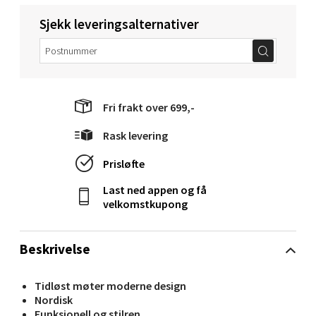
Sjekk leveringsalternativer
Velg
Molde - Moldetorget
Fri frakt over 699,-
Torget 1, 6413 Molde
Rask levering
Åpent i dag 10-20
Prisløfte
0 i butikk
Last ned appen og få
velkomstkupong
Velg
Beskrivelse
Narvik - Thon Senter Malmporten
Tidløst møter moderne design
Nordisk
Bolagsgata 1, 8514 Narvik
Funksjonell og stilren