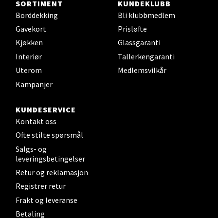
SORTIMENT
KUNDEKLUBB
Steinkjer - Thon Senter Steinkjer
Borddekking
Bli klubbmedlem
Gavekort
Prisløfte
Sjøfartsgata 2, 7714 Steinkjer
Kjøkken
Glassgaranti
Åpent i dag 10-20
Interiør
Tallerkengaranti
0 i butikk
Uterom
Medlemsvilkår
Kampanjer
Velg
KUNDESERVICE
Kontakt oss
Leirvik - Stord
Ofte stilte spørsmål
Salgs- og
Torgbakken 2, 5401 Stord
leveringsbetingelser
Åpent i dag 10-17
Retur og reklamasjon
0 i butikk
Registrer retur
Frakt og leveranse
Velg
Betaling