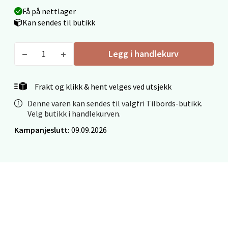
Få på nettlager
Kan sendes til butikk
Mo i Rana - Thon Senter Mo i Rana
Legg i handlekurv
Fridtjof Nansensgate 22, 8622 Mo i Rana
Åpent i dag 09-19
Frakt og klikk & hent velges ved utsjekk
0 i butikk
Denne varen kan sendes til valgfri Tilbords-butikk.
Velg butikk i handlekurven.
Velg
Kampanjeslutt:
09.09.2026
Ålesund - Thon Senter Moa
Langelandsvegen 25, 6010 Ålesund
Åpent i dag 10-20
0 i butikk