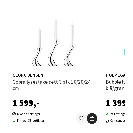
Sandvika - Thon Senter Sandvika
Brodtkorbsgate 7, 1338 Sandvika
Åpent i dag 10-21
0 i butikk
Velg
GEORG JENSEN
HOLMEGAAR
Cobra lysestake sett 3 stk 16/20/24
Bubble lysestake 14 cm
cm
blå/grønn/
1 599,-
1 399,-
Bergen - Thon Senter Sartor
Ikke på nettlager
På nettlager
Sartorvegen 12, 5353 Straume
Finnes i 35 butikker
Kan sendes til b
Åpent i dag 10-21
0 i butikk