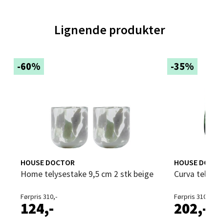
Lignende produkter
Velg
-60%
-35%
Trondheim - Sirkus Shopping
Falkenborgveien 5, 7044 Trondheim
Åpent i dag 09-21
0 i butikk
Velg
HOUSE DOCTOR
HOUSE DOC
Home telysestake 9,5 cm 2 stk beige
Curva tely
Førpris 310,-
Førpris 310,-
Ski - Thon Senter Ski
124,-
202,-