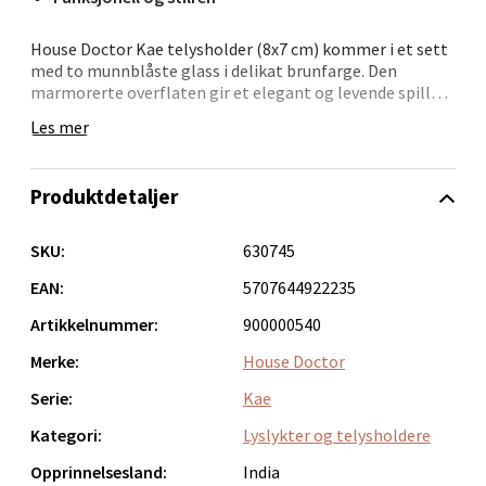
Åpent i dag 10-20
House Doctor Kae telysholder (8x7 cm) kommer i et sett
0 i butikk
med to munnblåste glass i delikat brunfarge. Den
marmorerte overflaten gir et elegant og levende spill
Velg
når lyset tennes, og skaper umiddelbart hygge i rommet.
Les mer
- Sett med 2 telysholdere
- Unik overflate i marmorglass
Produktdetaljer
- Varm brun glød
Bergen - Oasen Senter
- Egner seg for både bad og stue
SKU:
630745
En dekorativ detalj som setter stemningen – alene eller
Folke Bernadottes vei 52, 5147 Fyllingsdalen
sammen med andre lys.
EAN:
5707644922235
Åpent i dag 10-21
Artikkelnummer:
900000540
0 i butikk
Merke:
House Doctor
Velg
Serie:
Kae
Kategori:
Lyslykter og telysholdere
Opprinnelsesland:
India