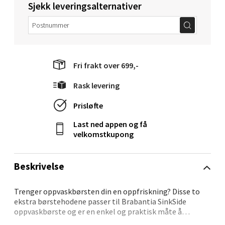
Sjekk leveringsalternativer
Molde - Moldetorget
Torget 1, 6413 Molde
Åpent i dag 10-20
0 i butikk
Fri frakt over 699,-
Rask levering
Velg
Prisløfte
Last ned appen og få
velkomstkupong
Narvik - Thon Senter Malmporten
Bolagsgata 1, 8514 Narvik
Beskrivelse
Åpent i dag 10-20
0 i butikk
Trenger oppvaskbørsten din en oppfriskning? Disse to
ekstra børstehodene passer til Brabantia SinkSide
oppvaskbørste og er en enkel og praktisk måte å
Velg
forlenge levetiden på produktet. Enkel utskifting – skrus