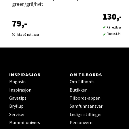
Velg
green/grå/hvit
130,-
79,-
Sortland - Sortland Storsenter
På nettlager
Finnes i 54 buti
Ikke på nettlager
Strangata 26, 8400 Sortland
Åpent i dag 10-19
0 i butikk
Velg
INSPIRASJON
OM TILBORDS
Magasin
Om Tilbords
Inspirasjon
Butikker
Gavetips
Tilbords-appen
Steinkjer - Thon Senter Steinkjer
Bryllup
Samfunnsansvar
Serviser
Ledige stillinger
Sjøfartsgata 2, 7714 Steinkjer
Åpent i dag 10-20
Mummi-univers
Personvern