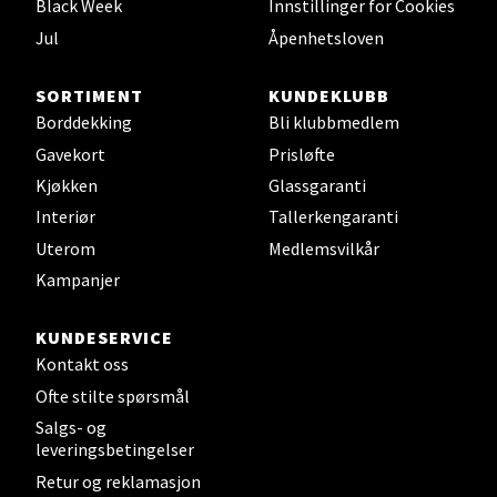
Black Week
Innstillinger for Cookies
0 i butikk
Jul
Åpenhetsloven
Velg
SORTIMENT
KUNDEKLUBB
Borddekking
Bli klubbmedlem
Gavekort
Prisløfte
Leirvik - Stord
Kjøkken
Glassgaranti
Interiør
Tallerkengaranti
Torgbakken 2, 5401 Stord
Uterom
Medlemsvilkår
Åpent i dag 10-17
Kampanjer
0 i butikk
KUNDESERVICE
Velg
Kontakt oss
Ofte stilte spørsmål
Salgs- og
leveringsbetingelser
Oslo - Thon Senter Storo
Retur og reklamasjon