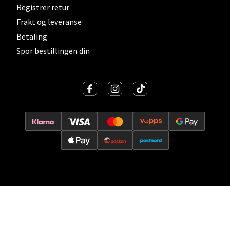
Vitaminveien 7 - 9, 0485 Oslo
Registrer retur
Åpent i dag 10-21
Frakt og leveranse
0 i butikk
Betaling
Spor bestillingen din
Velg
Lillehammer - Strandtorget
Strandtorget, 2609 Lillehammer
Åpent i dag 09-20
0 i butikk
Velg