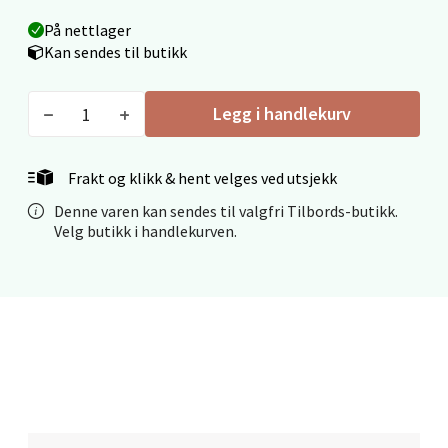
Fridtjof Nansensgate 22, 8622 Mo i Rana
Åpent i dag 09-19
På nettlager
Kan sendes til butikk
0 i butikk
Legg i handlekurv
Velg
Frakt og klikk & hent velges ved utsjekk
Denne varen kan sendes til valgfri Tilbords-butikk.
Ålesund - Thon Senter Moa
Velg butikk i handlekurven.
Langelandsvegen 25, 6010 Ålesund
Åpent i dag 10-20
0 i butikk
Velg