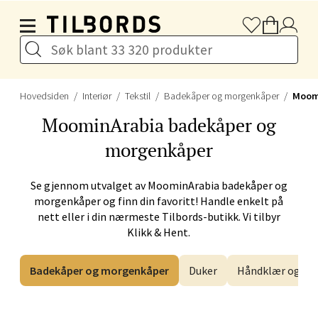
Hopp til hovedinnholdet
Velg
Hovedsiden
Interiør
Tekstil
Badekåper og morgenkåper
Moom
Stavanger og Sandnes -
MoominArabia
badekåper og
Herbarium
morgenkåper
Lars Hertervigs gate 6, 4005 Stavanger
Åpent i dag 10-20
Se gjennom utvalget av
MoominArabia
badekåper og
morgenkåper og finn din favoritt! Handle enkelt på
nett eller i din nærmeste Tilbords-butikk. Vi tilbyr
Velg
Klikk & Hent.
Badekåper og morgenkåper
Duker
Håndklær og klu
Bergen - Horisont