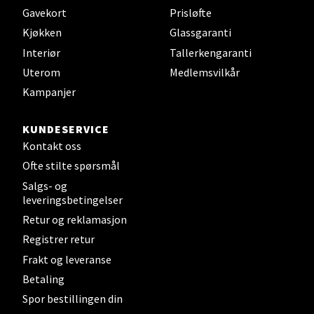
Gavekort
Prisløfte
Velg
Kjøkken
Glassgaranti
Interiør
Tallerkengaranti
Uterom
Medlemsvilkår
Kampanjer
Stavanger og Sandnes - Kvadrat
Gamle Stokkavei 1, 4313 Sandnes
KUNDESERVICE
Åpent i dag 10-21
Kontakt oss
Ofte stilte spørsmål
Salgs- og
Velg
leveringsbetingelser
Retur og reklamasjon
Registrer retur
Frakt og leveranse
Bergen - Thon Senter Lagunen
Betaling
Laguneveien 1, 5239 Bergen
Spor bestillingen din
Åpent i dag 10-21