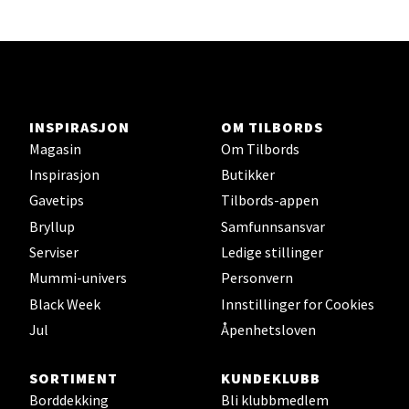
Karmsund - Thon Senter Oasen
Austbøvegen 16, 5542 Karmsund
Åpningstider ikke tilgjengelig
INSPIRASJON
OM TILBORDS
Magasin
Om Tilbords
Inspirasjon
Butikker
Velg
Gavetips
Tilbords-appen
Bryllup
Samfunnsansvar
Serviser
Ledige stillinger
Mummi-univers
Personvern
Stavanger og Sandnes - Kilden
Black Week
Innstillinger for Cookies
Senter
Jul
Åpenhetsloven
Gartnerveien 16, 4016 Stavanger
Åpent i dag 10-20
SORTIMENT
KUNDEKLUBB
Borddekking
Bli klubbmedlem