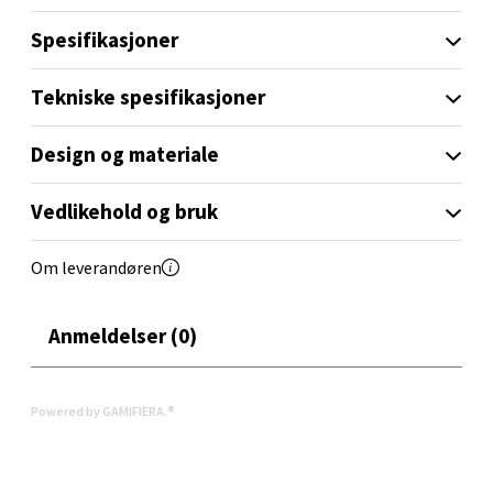
Åpent i dag 10-19
Spesifikasjoner
0 i butikk
Tekniske spesifikasjoner
Velg
Design og materiale
Orkanger - Thon Senter Orkanger
Vedlikehold og bruk
Thon Senter Orkanger, Orkdalsveien 113, 7300
Om leverandøren
Orkanger
Åpent i dag 09-20
Anmeldelser (0)
0 i butikk
Velg
Powered by GAMIFIERA.®