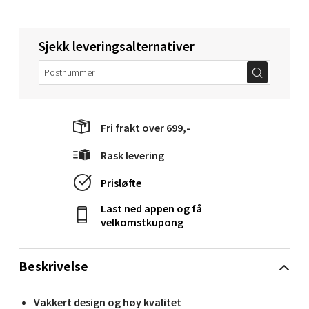
Sjekk leveringsalternativer
Molde - Moldetorget
Torget 1, 6413 Molde
Åpent i dag 10-20
0 i butikk
Fri frakt over 699,-
Rask levering
Velg
Prisløfte
Last ned appen og få
Narvik - Thon Senter Malmporten
velkomstkupong
Bolagsgata 1, 8514 Narvik
Beskrivelse
Åpent i dag 10-20
0 i butikk
Vakkert design og høy kvalitet