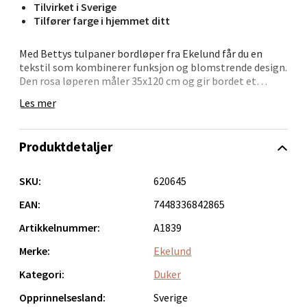
Tilvirket i Sverige
Tilfører farge i hjemmet ditt
Velg
Med Bettys tulpaner bordløper fra Ekelund får du en
tekstil som kombinerer funksjon og blomstrende design.
Den rosa løperen måler 35x120 cm og gir bordet et
Bergen - Oasen Senter
personlig og sesongbetont uttrykk. Den kan legges
Les mer
direkte på bordet eller brukes sammen med en duk for
Folke Bernadottes vei 52, 5147 Fyllingsdalen
mer dybde i borddekkingen.
Åpent i dag 10-21
Produktdetaljer
Laget i Sverige med 100 % økologiske materialer og vevd
0 i butikk
i Horred hos Ekelund. Løperen er GOTS-sertifisert, noe
som sikrer at både materialvalg og produksjon følger
SKU:
620645
strenge kvalitetskrav.
Velg
EAN:
7448336842865
Artikkelnummer:
A1839
Merke:
Ekelund
Oppdal - Aunasenteret
Kategori:
Duker
Aunasenteret, Sunndalsvegen 3, 7340 Oppdal
Opprinnelsesland:
Sverige