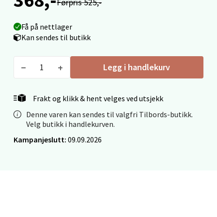
Mo i Rana - Thon Senter Mo i Rana
Førpris 525,-
Fridtjof Nansensgate 22, 8622 Mo i Rana
Få på nettlager
Åpent i dag 09-19
Kan sendes til butikk
0 i butikk
Legg i handlekurv
Velg
Frakt og klikk & hent velges ved utsjekk
Denne varen kan sendes til valgfri Tilbords-butikk.
Velg butikk i handlekurven.
Ålesund - Thon Senter Moa
Kampanjeslutt:
09.09.2026
Langelandsvegen 25, 6010 Ålesund
Åpent i dag 10-20
0 i butikk
Velg