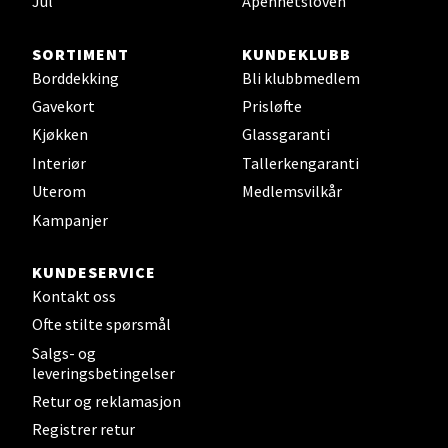
Jul
Åpenhetsloven
Åpent i dag 10-20
SORTIMENT
KUNDEKLUBB
0 i butikk
Borddekking
Bli klubbmedlem
Gavekort
Prisløfte
Velg
Kjøkken
Glassgaranti
Interiør
Tallerkengaranti
Uterom
Medlemsvilkår
Leirvik - Stord
Kampanjer
Torgbakken 2, 5401 Stord
KUNDESERVICE
Åpent i dag 10-17
Kontakt oss
0 i butikk
Ofte stilte spørsmål
Salgs- og
Velg
leveringsbetingelser
Retur og reklamasjon
Registrer retur