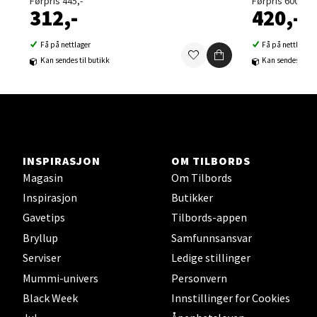
Førpris 445,-
Førpris 600,-
312,-
420,-
Velg
Få på nettlager
Få på nettlager
Kan sendes til butikk
Kan sendes til b
Sortland - Sortland Storsenter
Strangata 26, 8400 Sortland
Åpent i dag 10-19
INSPIRASJON
OM TILBORDS
0 i butikk
Magasin
Om Tilbords
Inspirasjon
Butikker
Velg
Gavetips
Tilbords-appen
Bryllup
Samfunnsansvar
Serviser
Ledige stillinger
Mummi-univers
Personvern
Steinkjer - Thon Senter Steinkjer
Black Week
Innstillinger for Cookies
Sjøfartsgata 2, 7714 Steinkjer