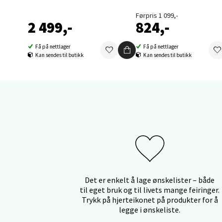
Førpris 1 099,-
2 499,-
824,-
Orka
Få på nettlager
Få på nettlager
Kan sendes til butikk
Kan sendes til butikk
Thon S
Åpent i
0 i bu
Sand
Brodtk
Åpent i
0 i bu
Det er enkelt å lage ønskelister – både
til eget bruk og til livets mange feiringer.
Trykk på hjerteikonet på produkter for å
legge i ønskeliste.
Berg