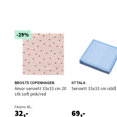
Åles
Langel
Åpent i
-29%
0 i bu
Mold
Torget
Åpent i
BROSTE COPENHAGEN
IITTALA
Amor serviett 33x33 cm 20
Serviett 33x33 cm isblå
0 i bu
stk soft pink/red
Førpris 45,-
Narv
32,-
69,-