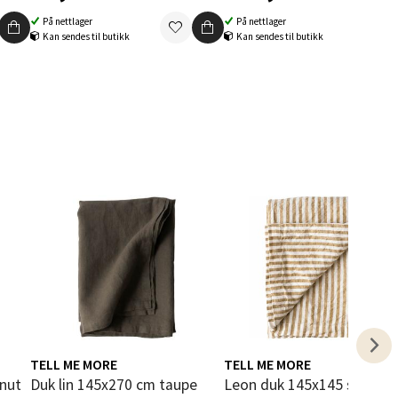
På nettlager
På nettlager
Kan sendes til butikk
Kan sendes til butikk
elg
elg
TELL ME MORE
TELL ME MORE
elg
Duk lin 145x270 cm taupe
Leon duk 145x145 spice