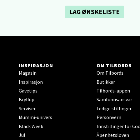
Sartor
LAG ØNSKELISTE
Åpent i
0 i bu
Tron
INSPIRASJON
OM TILBORDS
Falken
Åpent i
Magasin
Om Tilbords
Inspirasjon
Butikker
0 i bu
Gavetips
Tilbords-appen
Bryllup
Samfunnsansvar
Ski 
Serviser
Ledige stillinger
Mummi-univers
Personvern
Ski Sto
Black Week
Innstillinger for Co
Åpent i
Jul
Åpenhetsloven
0 i bu