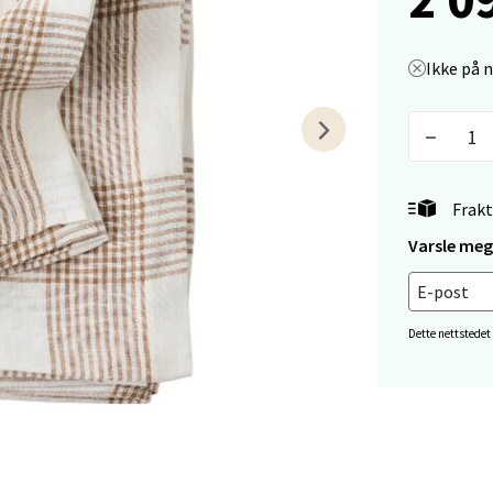
V
tikk
Ikke på 
tiansand - Markens
arkens markensgate 25B, 4611 Kristiansand
 dag 09-18
V
Frakt
tikk
Varsle meg 
 - Linderud
Dette nettstedet
Mogensøns vei 38, 0594 Oslo
 dag 10-21
V
tikk