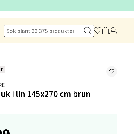
elg
NT
elg
RE
uk i lin 145x270 cm brun
99,-