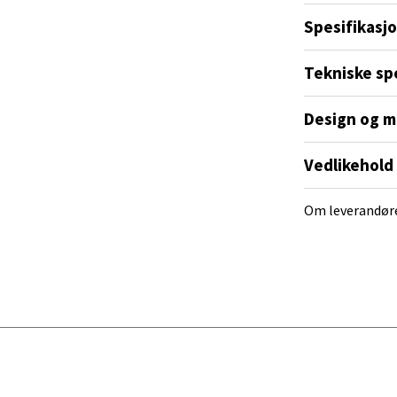
ra 14, 7606 Levanger
Spesifikasj
 dag 10-20
V
tikk
Tekniske sp
rt.
Design og m
al - Alti Mandal
Vedlikehold
yveien 55, 4517 Mandal
 dag 10-20
V
Om leverandør
tikk
 Rana - Thon Senter Mo i Rana
f Nansensgate 22, 8622 Mo i Rana
 dag 09-19
V
tikk