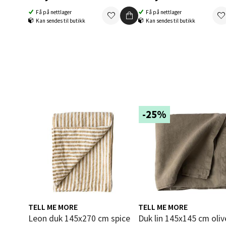
Bolags
Få på nettlager
Få på nettlager
Åpent i
Kan sendes til butikk
Kan sendes til butikk
0 i bu
Berg
Folke B
Åpent i
-25%
0 i bu
Oppd
Aunase
Åpent i
TELL ME MORE
TELL ME MORE
Leon duk 145x270 cm spice
Duk lin 145x145 cm oliv
0 i bu