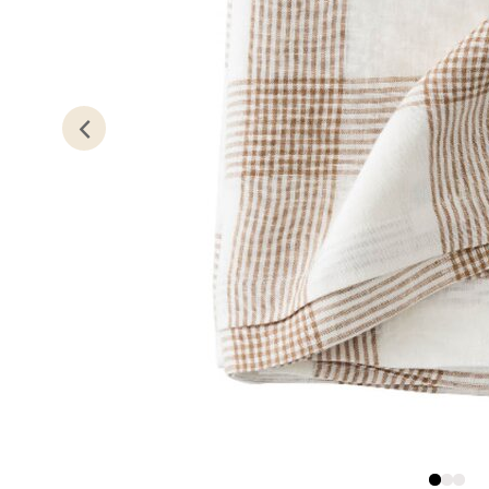
0 i bu
Kris
Lillem
Åpent i
0 i bu
Oslo
Erich 
Åpent i
0 i bu