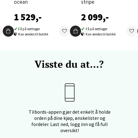
ocean
stripe
1 529,-
2 099,-
nger - Thon Senter Orkanger
Få på nettlager
Få på nettlager
Kan sendes til butikk
Kan sendes til butikk
enter Orkanger, Orkdalsveien 113, 7300 Orkanger
 dag 09-20
V
tikk
Visste du at...?
vika - Thon Senter Sandvika
orbsgate 7, 1338 Sandvika
 dag 10-21
V
tikk
Tilbords-appen gjør det enkelt å holde
orden på dine kjøp, ønskelister og
fordeler. Last ned, logg inn og få full
oversikt!
en - Thon Senter Sartor