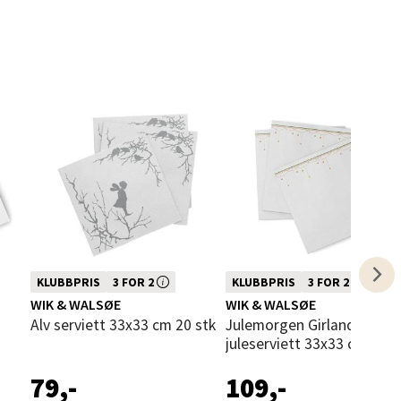
elg
Denne varen inngår i vår 3 for 2
Denne varen inngår i vår 3 for 2
KLUBBPRIS
3 FOR 2
KLUBBPRIS
3 FOR 2
elg
gste
kampanje. Vi spanderer den rimeligste
kampanje. Vi spanderer den rimeligs
WIK & WALSØE
WIK & WALSØE
Alv serviett 33x33 cm 20 stk
Julemorgen Girlander
juleserviett 33x33 cm
79,-
109,-