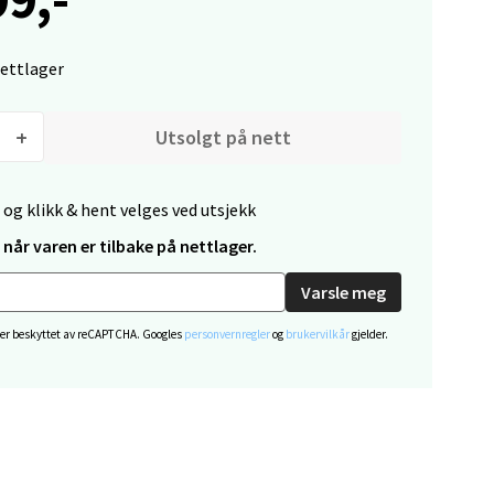
elg
nettlager
Utsolgt på nett
elg
 og klikk & hent velges ved utsjekk
når varen er tilbake på nettlager.
Varsle meg
 er beskyttet av reCAPTCHA. Googles
personvernregler
og
brukervilkår
gjelder.
elg