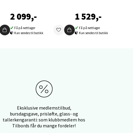
2 099,-
1 529,-
Få på nettlager
Få på nettlager
Kan sendes til butikk
Kan sendes til butikk
elg
elg
Eksklusive medlemstilbud,
bursdagsgave, prisløfte, glass- og
tallerkengaranti: som klubbmedlem hos
Tilbords får du mange fordeler!