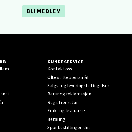
BLI MEDLEM
elg
BB
KUNDESERVICE
dlem
Kontakt oss
elg
Ofte stilte spørsmål
Salgs- og leveringsbetingelser
anti
Retur og reklamasjon
år
Registrer retur
Frakt og leveranse
Betaling
elg
Spor bestillingen din