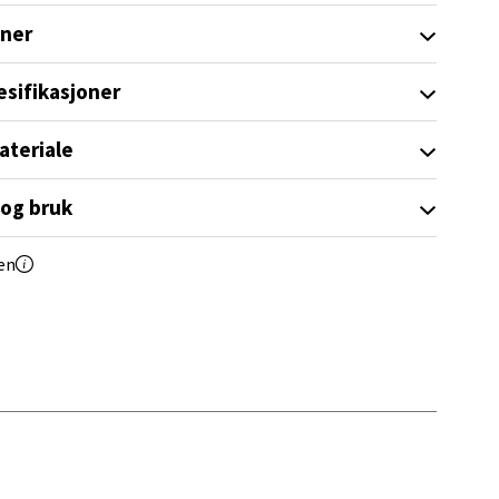
oner
elg
esifikasjoner
ateriale
 og bruk
elg
en
elg