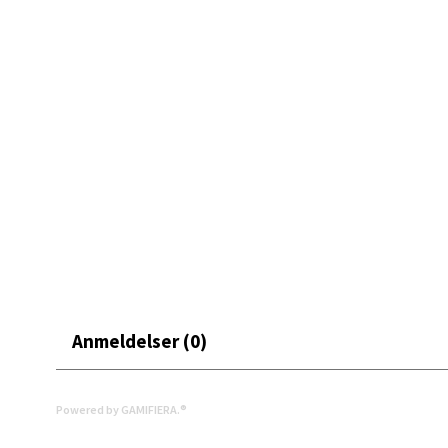
• Slitesterk kvalitet
Moafjæ
• OEKO-TEX-sertifisert
Åpent i
• 145 x 270 cm – passer større bord
0 i bu
En duk som gjør borddekkingen både varm og gjennomfø
Mand
Skarvø
Åpent i
0 i bu
Mo i
Anmeldelser (0)
Fridtjo
Åpent i
Powered by GAMIFIERA.®
0 i bu