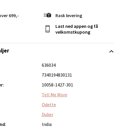
over 699,-
Rask levering
Last ned appen og få
elg
velkomstkupong
ljer
636034
7340194830131
r:
10058-1427-301
Vel
g
Tell Me More
Odette
Duker
nd:
India