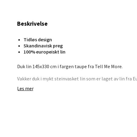
Stav
Beskrivelse
Madl
Tidløs design
Madlak
Skandinavisk preg
100% europeiskt lin
Åpent i
0 i bu
Duk lin 145x330 cm i fargen taupe fra Tell Me More.
Vakker duk i mykt steinvasket lin som er laget av lin fra 
rundt bordet og er perfekt til fest så vel som til hverdags.
Leva
Les mer
la den tørketrommel på lav varme for å opprettholde den
serviett i samme fargeskala for å ramme inn borddekkingen
Moafjæ
flotte farger.
Åpent i
0 i bu