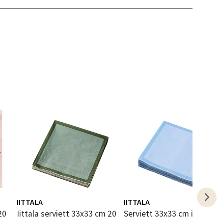
elg
elg
elg
IITTALA
IITTALA
Iittala serviett 33x33 cm 20
Serviett 33x33 cm isblå