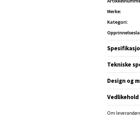
Artikkelnumme
al - Alti Mandal
Merke:
yveien 55, 4517 Mandal
Kategori:
 dag 10-20
V
Opprinnelsesla
tikk
Spesifikasj
 Rana - Thon Senter Mo i Rana
Tekniske sp
f Nansensgate 22, 8622 Mo i Rana
Design og m
 dag 09-19
V
tikk
Vedlikehold
Om leverandør
und - Thon Senter Moa
andsvegen 25, 6010 Ålesund
 dag 10-20