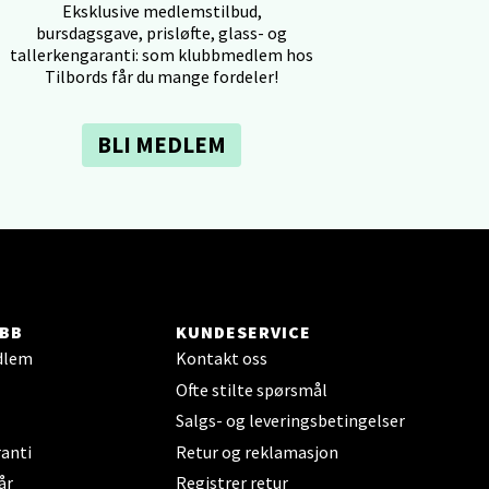
Eksklusive medlemstilbud,
bursdagsgave, prisløfte, glass- og
tallerkengaranti: som klubbmedlem hos
Tilbords får du mange fordeler!
elg
BLI MEDLEM
elg
BB
KUNDESERVICE
dlem
Kontakt oss
Ofte stilte spørsmål
Salgs- og leveringsbetingelser
anti
Retur og reklamasjon
år
Registrer retur