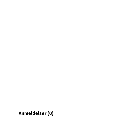
Mand
Skarvø
Åpent i
0 i bu
Mo i
Fridtjo
Åpent i
0 i bu
Åles
Langel
Anmeldelser (0)
Åpent i