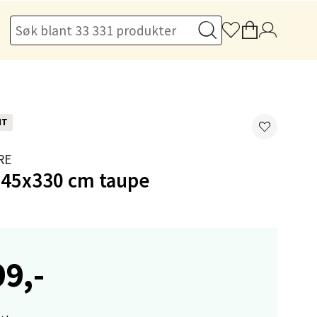
elg
NT
RE
 145x330 cm taupe
elg
99,-