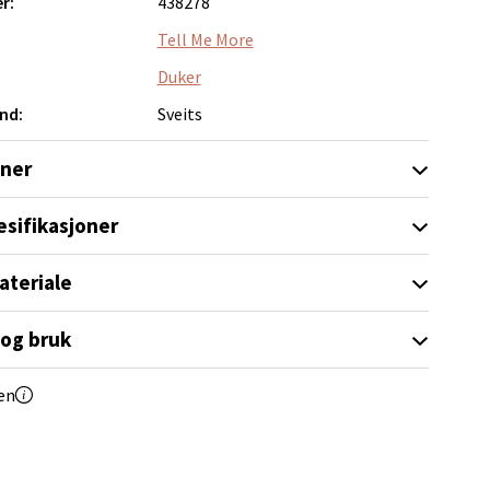
r:
438278
Tell Me More
Duker
elg
nd:
Sveits
oner
esifikasjoner
ateriale
elg
 og bruk
en