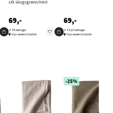
stk skogsgrønn/mint
69,-
69,-
elg
På nettlager
Få på nettlager
Kan sendes til butikk
Kan sendes til butikk
elg
-25%