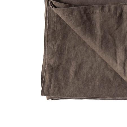
Lillem
Åpent i
0 i bu
Oslo
Erich 
Åpent i
0 i bu
Bryn
Jupiter
Åpent i
0 i bu