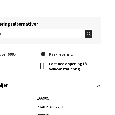
eringsalternativer
Vel
g
over 699,-
Rask levering
Last ned appen og få
velkomstkupong
ljer
elg
166905
7340194802701