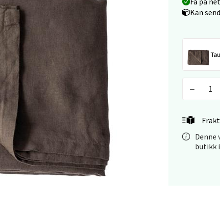
Få på ne
arkens markensgate 25B, 4611 Kristiansand
Kan send
 dag 09-18
V
tikk
Ta
 - Linderud
Mogensøns vei 38, 0594 Oslo
 dag 10-21
V
Frakt
tikk
Denne v
butikk 
e/Jæren - M44
veien 2, 4340 Bryne
 dag 10-20
V
tikk