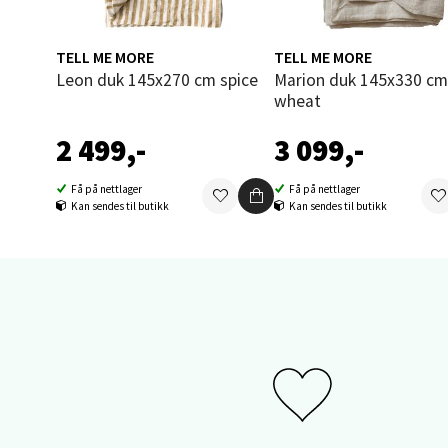
Åpent i
0 i bu
TELL ME MORE
TELL ME MORE
Leon duk 145x270 cm spice
Marion duk 145x330 cm
wheat
Sand
2 499,-
3 099,-
Brodtk
Åpent i
Få på nettlager
Få på nettlager
Kan sendes til butikk
Kan sendes til butikk
0 i bu
Berg
Sartor
Åpent i
0 i bu