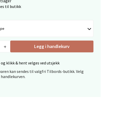
ttlager
es til butikk
elg
upe
Legg i handlekurv
elg
 og klikk & hent velges ved utsjekk
aren kan sendes til valgfri Tilbords-butikk. Velg
i handlekurven.
elg