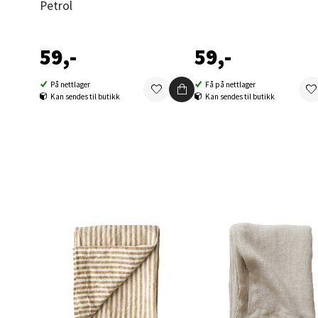
Petrol
Berg
Folke B
59,-
59,-
Åpent i
På nettlager
Få på nettlager
0 i bu
Kan sendes til butikk
Kan sendes til butikk
Oppd
Aunase
Åpent i
0 i bu
Orka
Thon S