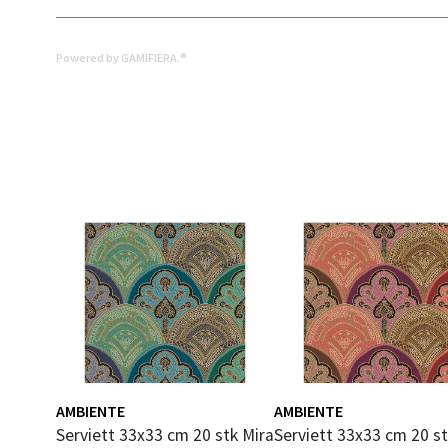
0 i bu
Powered by GAMIFIERA.®
Mold
Torget
Åpent i
0 i bu
Narv
Bolags
Åpent i
0 i bu
AMBIENTE
AMBIENTE
Serviett 33x33 cm 20 stk Mira
Serviett 33x33 cm 20 s