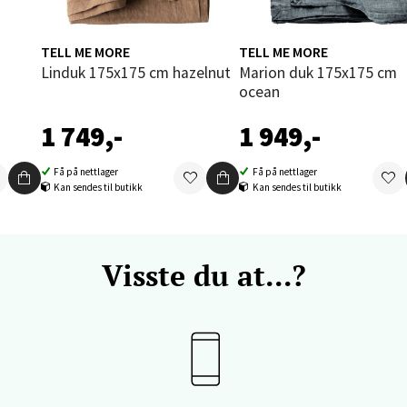
 dag 09-20
V
tikk
TELL ME MORE
TELL ME MORE
Linduk 175x175 cm hazelnut
Marion duk 175x175 cm
ocean
vika - Thon Senter Sandvika
1 749,-
1 949,-
orbsgate 7, 1338 Sandvika
 dag 10-21
Få på nettlager
Få på nettlager
V
Kan sendes til butikk
Kan sendes til butikk
tikk
Visste du at...?
en - Thon Senter Sartor
vegen 12, 5353 Straume
 dag 10-21
V
tikk