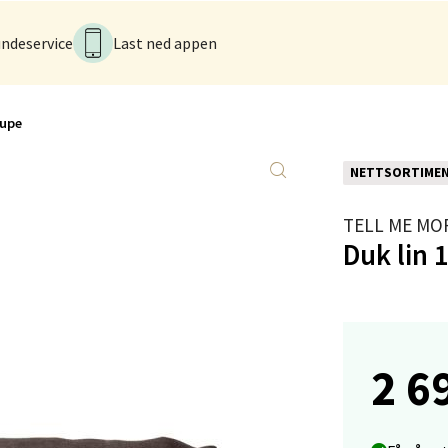
ndeservice
Last ned appen
anger og Sandnes - Kvadrat
Stokkavei 1, 4313 Sandnes
aupe
 dag 10-21
V
tikk
NETTSORTIME
TELL ME MO
en - Thon Senter Lagunen
Duk lin
veien 1, 5239 Bergen
 dag 10-21
V
tikk
2 6
tiansand - Markens