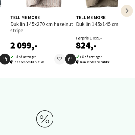
elg
TELL ME MORE
TELL ME MORE
Duk lin 145x270 cm hazelnut
Duk lin 145x145 cm olive
stripe
Førpris 1 099,-
2 099,-
824,-
Få på nettlager
Få på nettlager
elg
Kan sendes til butikk
Kan sendes til butikk
elg