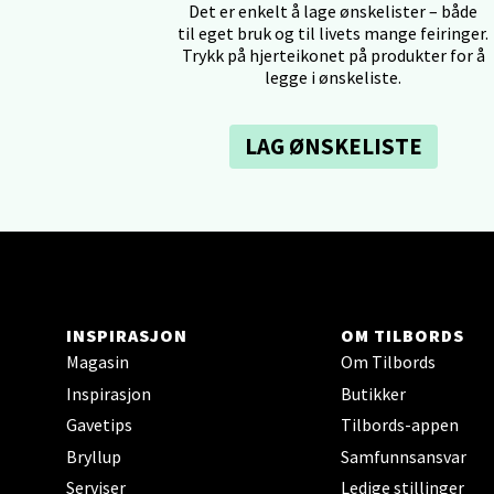
Det er enkelt å lage ønskelister – både
til eget bruk og til livets mange feiringer.
Tron
Trykk på hjerteikonet på produkter for å
legge i ønskeliste.
Falken
Åpent i
LAG ØNSKELISTE
0 i bu
Ski 
Ski Sto
Åpent i
INSPIRASJON
OM TILBORDS
0 i bu
Magasin
Om Tilbords
Inspirasjon
Butikker
Gavetips
Tilbords-appen
Sort
Bryllup
Samfunnsansvar
Strang
Serviser
Ledige stillinger