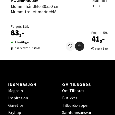
Mummi håndkle 25x25 cm Kjærester
MOOMINARABIA
rosa
Mummi håndkle 30x50 cm
Sortland - Sortland Storsenter
Mummitrollet marineblå
Strangata 26, 8400 Sortland
Åpent i dag 10-16
Førpris 119,-
83,-
Førpris 59,-
0 i butikk
41,-
På nettlager
Kan sendes til butikk
Ikke på nettlage
Velg
Steinkjer - Thon Senter Steinkjer
INSPIRASJON
OM TILBORDS
Sjøfartsgata 2, 7714 Steinkjer
Magasin
Om Tilbords
Åpent i dag 10-18
Inspirasjon
Butikker
0 i butikk
Gavetips
Tilbords-appen
Bryllup
Samfunnsansvar