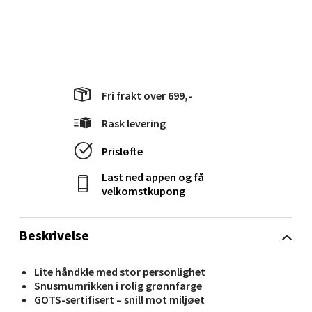
Torget 1, 6413 Molde
Åpent i dag 10-18
0 i butikk
Velg
Fri frakt over 699,-
Rask levering
Narvik - Thon Senter Malmporten
Prisløfte
Last ned appen og få
Bolagsgata 1, 8514 Narvik
velkomstkupong
Åpent i dag 10-18
0 i butikk
Beskrivelse
Velg
Lite håndkle med stor personlighet
Snusmumrikken i rolig grønnfarge
GOTS-sertifisert – snill mot miljøet