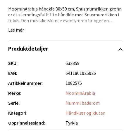
Bergen - Oasen Senter
MoominArabia håndkle 30x50 cm, Snusmumrikken grønn
er et stemningsfullt lite håndkle med Snusmumrikken i
Folke Bernadottes vei 52, 5147 Fyllingsdalen
fokus. Den musikkelskende eventyreren bringer en
Åpent i dag 10-18
følelse av ro og selvstendighet inn i kjøkkenet eller
Les mer
badet.
0 i butikk
• Økologisk bomull – GOTS-sertifisert
Produktdetaljer
• Praktisk format: 30 x 50 cm
Velg
• Grønnfarget og med karakterfullt motiv
• Snusmumrikken – fri, vennlig og alltid på farten
SKU:
632859
• Fin gaveidé til Mummi-elskere
EAN:
6411801025026
Et lite pust av Mummidalen – i frottéformat.
Oppdal - Aunasenteret
Artikkelnummer:
1082575
Merke:
MoominArabia
Aunasenteret, Sunndalsvegen 3, 7340 Oppdal
Åpent i dag 10-18
Serie:
Mummi baderom
0 i butikk
Kategori:
Håndklær og kluter
Opprinnelsesland:
Tyrkia
Velg