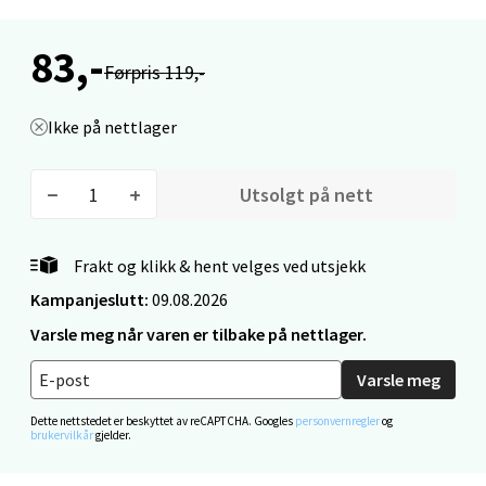
83,-
Velg
Førpris 119,-
Ikke på nettlager
Ålesund - Thon Senter Moa
Utsolgt på nett
Langelandsvegen 25, 6010 Ålesund
Åpent i dag 10-18
Frakt og klikk & hent velges ved utsjekk
0 i butikk
Kampanjeslutt:
09.08.2026
Varsle meg når varen er tilbake på nettlager.
Velg
Varsle meg
Dette nettstedet er beskyttet av reCAPTCHA. Googles
personvernregler
og
Molde - Moldetorget
brukervilkår
gjelder.