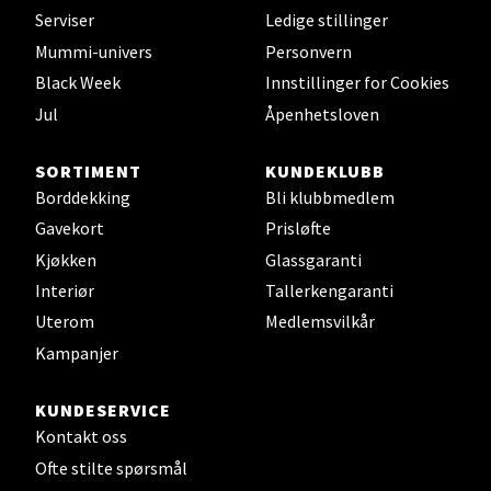
Velg
Serviser
Ledige stillinger
Mummi-univers
Personvern
Black Week
Innstillinger for Cookies
Leirvik - Stord
Jul
Åpenhetsloven
Torgbakken 2, 5401 Stord
SORTIMENT
KUNDEKLUBB
Åpent i dag 10-15
Borddekking
Bli klubbmedlem
0 i butikk
Gavekort
Prisløfte
Kjøkken
Glassgaranti
Velg
Interiør
Tallerkengaranti
Uterom
Medlemsvilkår
Kampanjer
Oslo - Thon Senter Storo
KUNDESERVICE
Kontakt oss
Vitaminveien 7 - 9, 0485 Oslo
Åpent i dag 10-19
Ofte stilte spørsmål