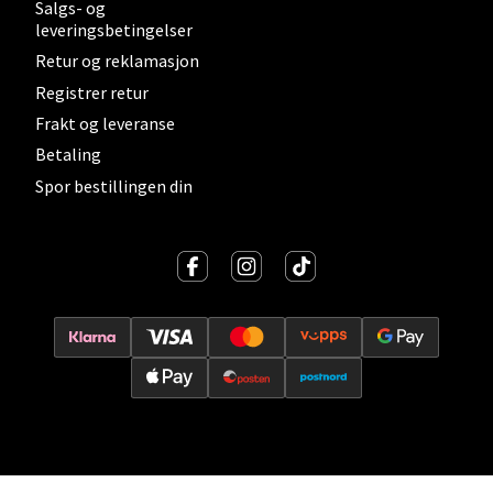
Salgs- og
0 i butikk
leveringsbetingelser
Retur og reklamasjon
Velg
Registrer retur
Frakt og leveranse
Betaling
Lillehammer - Strandtorget
Spor bestillingen din
Strandtorget, 2609 Lillehammer
Åpent i dag 09-18
0 i butikk
Velg
Strømmen - Thon Senter Strømmen