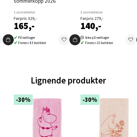
sommerkopp 2026
ernadottes vei 52, 5147 Fyllingsdalen
1 anmeldelse
2 anmeldelser
 dag 10-21
Førpris 329,-
Førpris 279,-
V
165,-
140,-
tikk
På nettlager
Ikke på nettlager
Finnes i 43 butikker
Finnes i 10 butikker
al - Aunasenteret
nteret, Sunndalsvegen 3, 7340 Oppdal
 dag 10-19
V
Lignende produkter
tikk
-30%
-30%
nger - Thon Senter Orkanger
enter Orkanger, Orkdalsveien 113, 7300 Orkanger
 dag 09-20
V