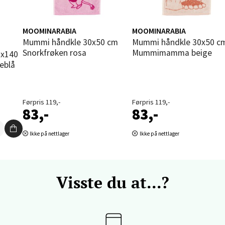
tikk
MOOMINARABIA
MOOMINARABIA
n i
vika - Thon Senter Sandvika
Mummi håndkle 30x50 cm
Mummi håndkle 30x50 cm
Snorkfrøken rosa
Mummimamma beige
orbsgate 7, 1338 Sandvika
eblå
 dag 10-21
V
tikk
Førpris 119,-
Førpris 119,-
83,-
83,-
en - Thon Senter Sartor
Ikke på nettlager
Ikke på nettlager
vegen 12, 5353 Straume
 dag 10-21
V
Visste du at...?
tikk
dheim - Sirkus Shopping