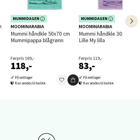
Dette produktet er inkludert i vår
Dette produktet er inkludert i vår
MUMMIDAGEN
MUMMIDAGEN
kampanje. Benytt deg av rabatten i
kampanje. Benytt deg av rabatten i
MOOMINARABIA
MOOMINARABIA
dag!
dag!
Mummi håndkle 50x70 cm
Mummi håndkle 30x50 cm
Mummipappa blågrønn
Lille My lilla
elg
Førpris 169,-
Førpris 119,-
118,-
83,-
På nettlager
På nettlager
Kan sendes til butikk
Kan sendes til butikk
elg