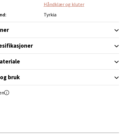
Håndklær og kluter
nd:
Tyrkia
elg
oner
esifikasjoner
ateriale
elg
 og bruk
en
elg