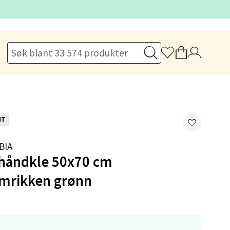
elg
NT
BIA
elg
åndkle 50x70 cm
rikken grønn