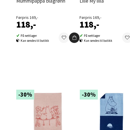
Mummipappa blågrønn
Lille My lilla
Folke B
Åpent i
Førpris 169,-
Førpris 169,-
118,-
118,-
0 i bu
På nettlager
På nettlager
Kan sendes til butikk
Kan sendes til butikk
Oppd
Aunase
Åpent i
0 i bu
-30%
-30%
Orka
Thon S
Åpent i