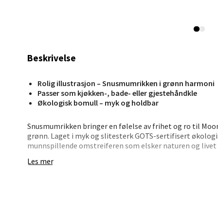
Stav
Madl
Madlak
Beskrivelse
Åpent i
0 i bu
Rolig illustrasjon – Snusmumrikken i grønn harmoni
Passer som kjøkken-, bade- eller gjestehåndkle
Økologisk bomull – myk og holdbar
Leva
Snusmumrikken bringer en følelse av frihet og ro til M
grønn. Laget i myk og slitesterk GOTS-sertifisert økologi
Moafjæ
munnspillende omstreiferen som elsker naturen og livet u
Åpent i
Les mer
Det grønne motivet er både beroligende og lekent – per
0 i bu
det som håndhåndkle, kjøkkenhåndkle eller som en del
• Økologisk bomull – GOTS-sertifisert
• 50 x 70 cm størrelse
Mand
• Motivet viser Snusmumrikken i kjent stil