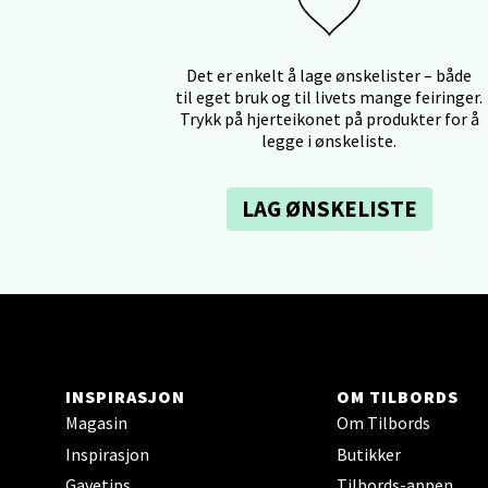
Falken
Åpent i
Det er enkelt å lage ønskelister – både
til eget bruk og til livets mange feiringer.
0 i bu
Trykk på hjerteikonet på produkter for å
legge i ønskeliste.
Ski 
LAG ØNSKELISTE
Ski Sto
Åpent i
0 i bu
Sort
INSPIRASJON
OM TILBORDS
Magasin
Om Tilbords
Strang
Inspirasjon
Butikker
Åpent i
Gavetips
Tilbords-appen