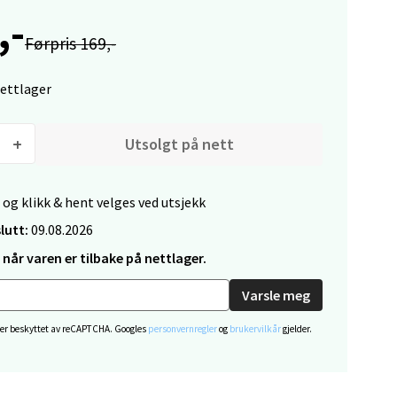
,-
elg
Førpris 169,-
nettlager
Utsolgt på nett
elg
 og klikk & hent velges ved utsjekk
lutt:
09.08.2026
når varen er tilbake på nettlager.
Varsle meg
 er beskyttet av reCAPTCHA. Googles
personvernregler
og
brukervilkår
gjelder.
elg