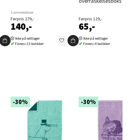
overraskelsesboks
3 anmeldelser
Førpris 279,-
Førpris 129,-
elg
140,-
65,-
Ikke på nettlager
Ikke på nettlager
Finnes i 15 butikker
Finnes i 4 butikker
elg
-30%
-30%
elg