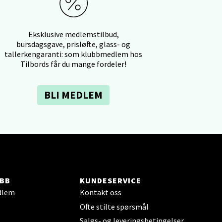
Eksklusive medlemstilbud,
elg
bursdagsgave, prisløfte, glass- og
tallerkengaranti: som klubbmedlem hos
Tilbords får du mange fordeler!
BLI MEDLEM
elg
BB
KUNDESERVICE
dlem
Kontakt oss
Ofte stilte spørsmål
elg
Salgs- og leveringsbetingelser