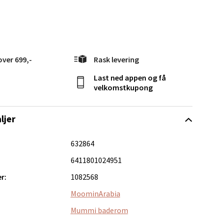
over 699,-
Rask levering
Vel
g
Last ned appen og få
velkomstkupong
ljer
632864
6411801024951
elg
r:
1082568
MoominArabia
Mummi baderom