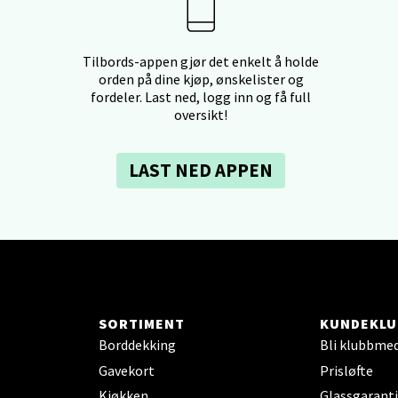
borgveien 5, 7044 Trondheim
 dag 09-21
Tilbords-appen gjør det enkelt å holde
V
orden på dine kjøp, ønskelister og
tikk
fordeler. Last ned, logg inn og få full
oversikt!
- Thon Senter Ski
LAST NED APPEN
rsenter, Jernbanesvingen 6, 1400 Ski
 dag 10-21
V
tikk
land - Sortland Storsenter
SORTIMENT
KUNDEKLU
Borddekking
Bli klubbme
ata 26, 8400 Sortland
Gavekort
Prisløfte
 dag 10-19
V
Kjøkken
Glassgaranti