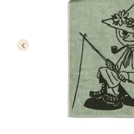
Åpent i
0 i bu
Oslo
Erich 
Åpent i
0 i bu
Bryn
Jupiter
Åpent i
0 i bu