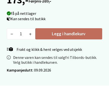
0 i butikk
Førpris 289,-
Få på nettlager
Velg
Kan sendes til butikk
Legg i handlekurv
Ålesund - Thon Senter Moa
Langelandsvegen 25, 6010 Ålesund
Frakt og klikk & hent velges ved utsjekk
Åpent i dag 10-20
Denne varen kan sendes til valgfri Tilbords-butikk.
Velg butikk i handlekurven.
0 i butikk
Kampanjeslutt:
09.09.2026
Velg
Molde - Moldetorget