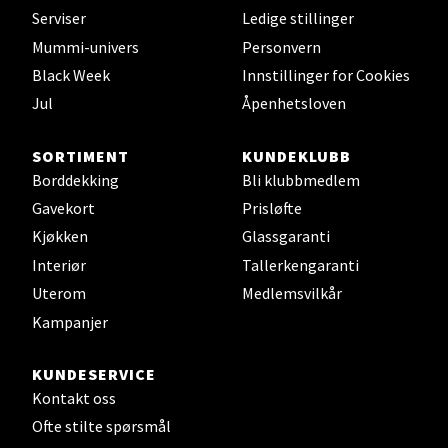
Velg
Serviser
Ledige stillinger
Mummi-univers
Personvern
Black Week
Innstillinger for Cookies
Leirvik - Stord
Jul
Åpenhetsloven
Torgbakken 2, 5401 Stord
SORTIMENT
KUNDEKLUBB
Åpent i dag 10-17
Borddekking
Bli klubbmedlem
0 i butikk
Gavekort
Prisløfte
Kjøkken
Glassgaranti
Velg
Interiør
Tallerkengaranti
Uterom
Medlemsvilkår
Kampanjer
Oslo - Thon Senter Storo
KUNDESERVICE
Kontakt oss
Vitaminveien 7 - 9, 0485 Oslo
Åpent i dag 10-21
Ofte stilte spørsmål