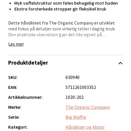
Myk vaffelstruktur som føles behagelig mot huden
Bergen - Oasen Senter
Ekstra forsterkede stropper gir fleksibel bruk
Folke Bernadottes vei 52, 5147 Fyllingsdalen
Dette håndkleet fra The Organic Company er utviklet
Åpent i dag 10-21
med fokus på detaljer som virkelig teller i daglig bruk.
Den praktiske størrelsen gjør det like egnet på
0 i butikk
kjøkkenet som på badet, og vaffelstrukturen gir en
Les mer
behagelig tekstur med god tørkeeffekt.
Velg
Håndkleet er utstyrt med ekstra forsterkede hemper,
Produktdetaljer
noe som gir deg flere muligheter for oppheng og bidrar
til lengre levetid. Et solid valg for deg som vil kombinere
funksjon og estetikk.
SKU:
630940
Oppdal - Aunasenteret
– Størrelse: 50 x 75 cm
EAN:
5711261003352
– Vaffelvevd overflate for mykhet og tørk
Aunasenteret, Sunndalsvegen 3, 7340 Oppdal
Artikkelnummer:
1020-202
– Tidløst og praktisk design
Åpent i dag 10-19
– Slitesterke, forsterkede hemper
Merke:
The Organic Company
– Allsidig i bruk
0 i butikk
Serie:
Big Waffle
Kategori:
Håndklær og kluter
Velg