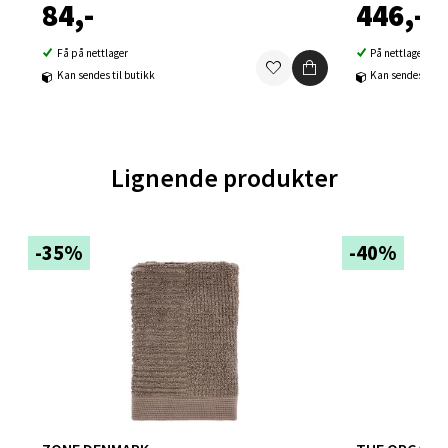
84,-
446,-
Falkenborgveien 5, 7044 Trondheim
Åpent i dag 09-21
Få på nettlager
På nettlager
0 i butikk
Kan sendes til butikk
Kan sendes til b
Velg
Lignende produkter
Ski - Thon Senter Ski
-35%
-40%
Ski Storsenter, Jernbanesvingen 6, 1400 Ski
Åpent i dag 10-21
0 i butikk
Velg