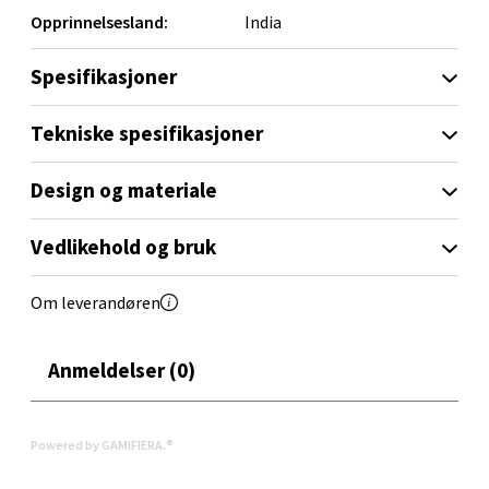
Opprinnelsesland:
India
Spesifikasjoner
Orkanger - Thon Senter Orkanger
Tekniske spesifikasjoner
Thon Senter Orkanger, Orkdalsveien 113, 7300
Orkanger
Design og materiale
Åpent i dag 09-20
0 i butikk
Vedlikehold og bruk
Velg
Om leverandøren
Anmeldelser (0)
Sandvika - Thon Senter Sandvika
Brodtkorbsgate 7, 1338 Sandvika
Powered by GAMIFIERA.®
Åpent i dag 10-21