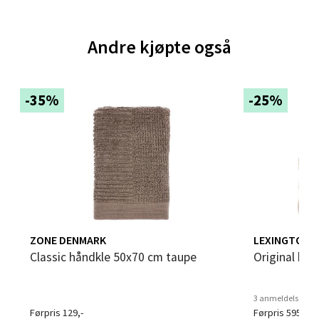
0 i butikk
Andre kjøpte også
Velg
-35%
-25%
Bergen - Thon Senter Sartor
Sartorvegen 12, 5353 Straume
Åpent i dag 10-21
0 i butikk
Velg
ZONE DENMARK
LEXINGTON
Classic håndkle 50x70 cm taupe
Original h
Trondheim - Sirkus Shopping
3 anmeldelser
Førpris 129,-
Førpris 595,-