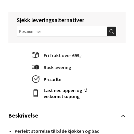
Torget 1, 6413 Molde
Åpent i dag 10-20
0 i butikk
Sjekk leveringsalternativer
Velg
Fri frakt over 699,-
Narvik - Thon Senter Malmporten
Rask levering
Bolagsgata 1, 8514 Narvik
Prisløfte
Åpent i dag 10-20
Last ned appen og få
0 i butikk
velkomstkupong
Velg
Beskrivelse
Perfekt størrelse til både kjøkken og bad