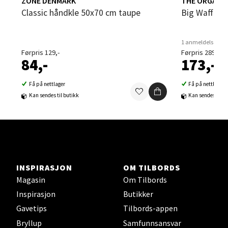
ZONE DENMARK
THE ORGANI
Classic håndkle 50x70 cm taupe
Big Waffle
Sortland - Sortland Storsenter
Strangata 26, 8400 Sortland
1 anmeldelse
Førpris 129,-
Førpris 289,-
Åpent i dag 10-19
84,-
173,-
0 i butikk
Få på nettlager
Få på nettlager
Kan sendes til butikk
Kan sendes til b
Velg
Steinkjer - Thon Senter Steinkjer
INSPIRASJON
OM TILBORDS
Sjøfartsgata 2, 7714 Steinkjer
Magasin
Om Tilbords
Åpent i dag 10-20
Inspirasjon
Butikker
0 i butikk
Gavetips
Tilbords-appen
Bryllup
Samfunnsansvar