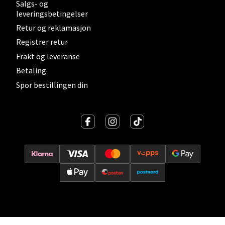
Salgs- og
0 i butikk
leveringsbetingelser
Retur og reklamasjon
Velg
Registrer retur
Frakt og leveranse
Betaling
Lillehammer - Strandtorget
Spor bestillingen din
Strandtorget, 2609 Lillehammer
Åpent i dag 09-20
0 i butikk
Velg
Strømmen - Thon Senter Strømmen