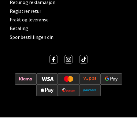
Retur og reklamasjon
Vitaminveien 7 - 9, 0485 Oslo
Registrer retur
Åpent i dag 10-19
Frakt og leveranse
0 i butikk
Betaling
Spor bestillingen din
Velg
Lillehammer - Strandtorget
Strandtorget, 2609 Lillehammer
Åpent i dag 09-18
0 i butikk
Velg