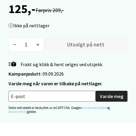
Fridtjof Nansensgate 22, 8622 Mo i Rana
125,-
Førpris 209,-
Åpent i dag 10-18
0 i butikk
Ikke på nettlager
Velg
Utsolgt på nett
Frakt og klikk & hent velges ved utsjekk
Ålesund - Thon Senter Moa
Kampanjeslutt:
09.09.2026
Langelandsvegen 25, 6010 Ålesund
Varsle meg når varen er tilbake på nettlager.
Åpent i dag 10-18
Varsle meg
0 i butikk
Dette nettstedet er beskyttet av reCAPTCHA. Googles
personvernregler
og
brukervilkår
gjelder.
Velg