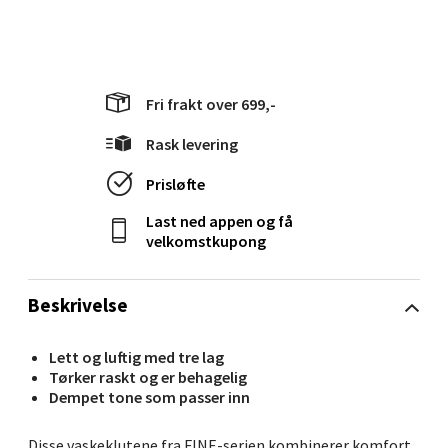
Molde - Moldetorget
Torget 1, 6413 Molde
Åpent i dag 10-18
Fri frakt over 699,-
0 i butikk
Rask levering
Prisløfte
Velg
Last ned appen og få
velkomstkupong
Narvik - Thon Senter Malmporten
Beskrivelse
Bolagsgata 1, 8514 Narvik
Åpent i dag 10-18
Lett og luftig med tre lag
Tørker raskt og er behagelig
0 i butikk
Dempet tone som passer inn
Velg
Disse vaskeklutene fra FINE-serien kombinerer komfort