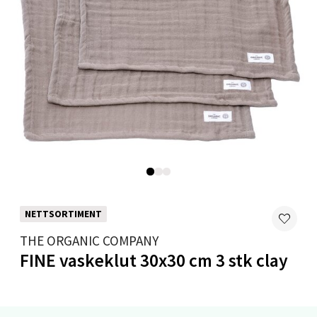
0 i butikk
Velg
Mandal - Alti Mandal
Skarvøyveien 55, 4517 Mandal
Åpent i dag 10-18
0 i butikk
NETTSORTIMENT
Velg
THE ORGANIC COMPANY
FINE vaskeklut 30x30 cm 3 stk clay
Mo i Rana - Thon Senter Mo i Rana