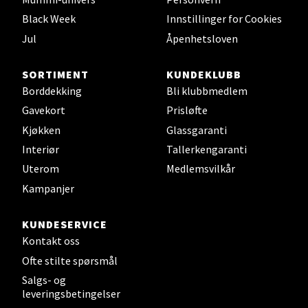
0 i butikk
Black Week
Innstillinger for Cookies
Jul
Åpenhetsloven
Velg
SORTIMENT
KUNDEKLUBB
Borddekking
Bli klubbmedlem
Gavekort
Prisløfte
Leirvik - Stord
Kjøkken
Glassgaranti
Torgbakken 2, 5401 Stord
Interiør
Tallerkengaranti
Åpent i dag 10-15
Uterom
Medlemsvilkår
0 i butikk
Kampanjer
KUNDESERVICE
Velg
Kontakt oss
Ofte stilte spørsmål
Salgs- og
Oslo - Thon Senter Storo
leveringsbetingelser