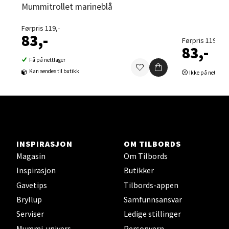
Velg
Mummitrollet marineblå
Førpris 119,-
83,-
Førpris 119,-
83,-
Sortland - Sortland Storsenter
Få på nettlager
Kan sendes til butikk
Ikke på nettlage
Strangata 26, 8400 Sortland
Åpent i dag 10-16
0 i butikk
Velg
INSPIRASJON
OM TILBORDS
Magasin
Om Tilbords
Inspirasjon
Butikker
Steinkjer - Thon Senter Steinkjer
Gavetips
Tilbords-appen
Bryllup
Samfunnsansvar
Sjøfartsgata 2, 7714 Steinkjer
Serviser
Ledige stillinger
Åpent i dag 10-18
Mummi-univers
Personvern