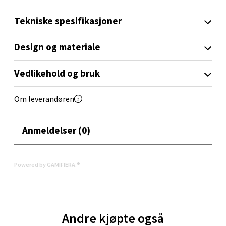
0 i butikk
Tekniske spesifikasjoner
Velg
Design og materiale
Vedlikehold og bruk
Orkanger - Thon Senter Orkanger
Om leverandøren
Thon Senter Orkanger, Orkdalsveien 113, 7300
Orkanger
Åpent i dag 09-18
Anmeldelser (0)
0 i butikk
Powered by GAMIFIERA.®
Velg
Sandvika - Thon Senter Sandvika
Andre kjøpte også