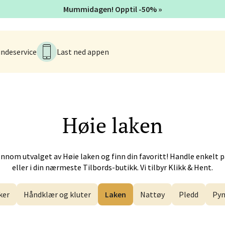
Mummidagen! Opptil -50% »
en - Horisont
ndeservice
Last ned appen
svegen 2, 5130 Nyborg
 dag 10-21
V
Høie
laken
efjord - Hvaltorvet
7, 3210 Sandefjord
ennom utvalget av
Høie
laken og finn din favoritt! Handle enkelt p
 dag 10-20
V
eller i din nærmeste Tilbords-butikk. Vi tilbyr Klikk & Hent.
ker
Håndklær og kluter
Laken
Nattøy
Pledd
Pyn
sø - Jekta Storsenter