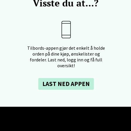
Visste du at...?
veien 2, 4340 Bryne
 dag 10-20
V
anger og Sandnes - Thon Senter
a
Tilbords-appen gjør det enkelt å holde
orden på dine kjøp, ønskelister og
fordeler. Last ned, logg inn og få full
rossen nr 9, 4042 Stavanger
oversikt!
 dag 10-20
LAST NED APPEN
nger - Magneten
ra 14, 7606 Levanger
 dag 10-20
V