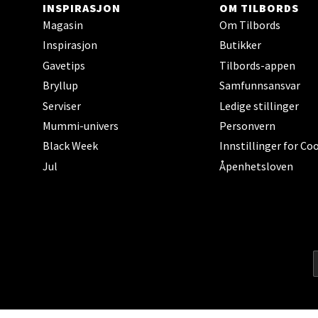
INSPIRASJON
OM TILBORDS
Magasin
Om Tilbords
Mand
Inspirasjon
Butikker
Gavetips
Tilbords-appen
Skarvø
Åpent i
Bryllup
Samfunnsansvar
Serviser
Ledige stillinger
Mummi-univers
Personvern
Black Week
Innstillinger for Co
Mo i
Jul
Åpenhetsloven
Fridtjo
Åpent i
Åles
Langel