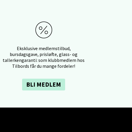
elg
Eksklusive medlemstilbud,
bursdagsgave, prisløfte, glass- og
tallerkengaranti: som klubbmedlem hos
Vel
Tilbords får du mange fordeler!
g
BLI MEDLEM
elg