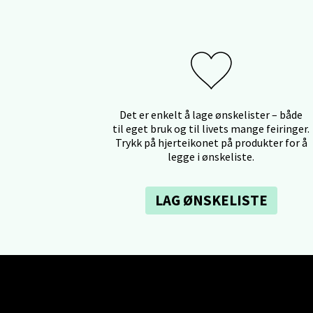
Jupiter
Åpent i
Stav
Madl
Det er enkelt å lage ønskelister – både
til eget bruk og til livets mange feiringer.
Trykk på hjerteikonet på produkter for å
Madlak
legge i ønskeliste.
Åpent i
LAG ØNSKELISTE
Leva
Moafjæ
Åpent i