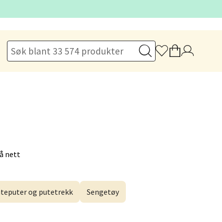
elg
å nett
elg
teputer og putetrekk
Sengetøy