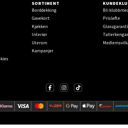
SORTIMENT
KUNDEKLU
Borddekking
Bli klubbme
al - Alti Mandal
Gavekort
Prisløfte
Kjøkken
Glassgaranti
yveien 55, 4517 Mandal
 dag 10-20
V
Interiør
Tallerkengar
Uterom
Medlemsvilk
Kampanjer
okies
 Rana - Thon Senter Mo i Rana
f Nansensgate 22, 8622 Mo i Rana
 dag 09-19
V
und - Thon Senter Moa
andsvegen 25, 6010 Ålesund