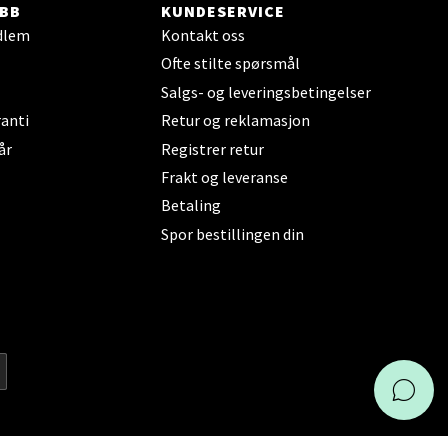
BB
KUNDESERVICE
dlem
Kontakt oss
Ofte stilte spørsmål
Salgs- og leveringsbetingelser
elg
anti
Retur og reklamasjon
år
Registrer retur
Frakt og leveranse
Betaling
Spor bestillingen din
elg
KAI