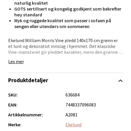
naturlig kvalitet
Åpent i dag 10-21
GOTS sertifisert og kongelig godkjent som bekrefter
høy standard
0 i butikk
Myk og ruggede kvalitet som passer i sofaen på
sengen eller utendørs om sommeren
Velg
Ekelund William Morris Vine pledd 140x170 cm grønn er
et lunt og dekorativt innslag i hjemmet. Det klassiske
Vine-mønsteret gir pleddet karakter, mens den grønne
tonen tilfører en naturlig og behagelig stemning –
Oppdal - Aunasenteret
Les mer
perfekt i sofaen, på sengen eller ute i hagemøblene når
solen varmer.
Aunasenteret, Sunndalsvegen 3, 7340 Oppdal
Produktdetaljer
Åpent i dag 10-19
Den ruggede overflaten gjør pleddet ekstra mykt å svøpe
rundt seg. Det er vevd i Horred, Sverige, av 100 %
0 i butikk
økologisk bomull. Pleddet er GOTS-sertifisert og
SKU:
636684
kongelig godkjent, noe som bekrefter
produksjonskvalitet og standard. Størrelsen 140x170 cm
EAN:
7448337096083
Velg
gir god dekning og gjør det enkelt å bruke både som
Artikkelnummer:
A2081
varmekilde og dekorativ detalj. Vaskes etter anvisning
for å bevare tekstilens uttrykk.
Merke:
Ekelund