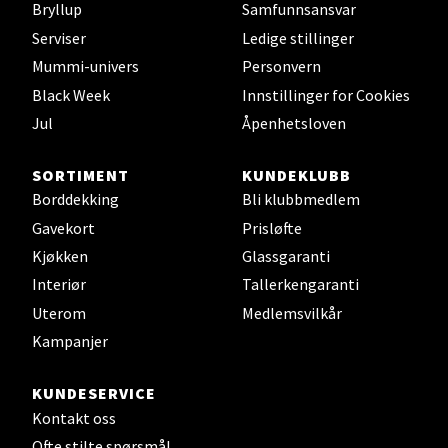
Bryllup
Samfunnsansvar
Leirvik - Stord
Serviser
Ledige stillinger
Mummi-univers
Personvern
Torgbakken 2, 5401 Stord
Black Week
Innstillinger for Cookies
Åpent i dag 10-17
Jul
Åpenhetsloven
0 i butikk
SORTIMENT
KUNDEKLUBB
Velg
Borddekking
Bli klubbmedlem
Gavekort
Prisløfte
Kjøkken
Glassgaranti
Oslo - Thon Senter Storo
Interiør
Tallerkengaranti
Uterom
Medlemsvilkår
Vitaminveien 7 - 9, 0485 Oslo
Kampanjer
Åpent i dag 10-21
0 i butikk
KUNDESERVICE
Kontakt oss
Velg
Ofte stilte spørsmål