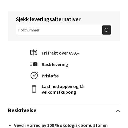
Velg
Sjekk leveringsalternativer
Narvik - Thon Senter Malmporten
Fri frakt over 699,-
Bolagsgata 1, 8514 Narvik
Åpent i dag 10-20
Rask levering
0 i butikk
Prisløfte
Last ned appen og få
Velg
velkomstkupong
Beskrivelse
Bergen - Oasen Senter
Vevd i Horred av 100 % økologisk bomull for en
Folke Bernadottes vei 52, 5147 Fyllingsdalen