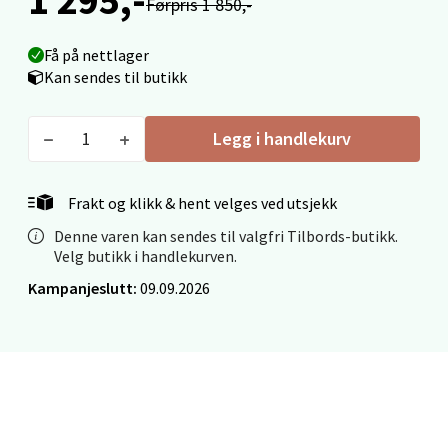
Førpris 1 850,-
Få på nettlager
Kan sendes til butikk
Ålesund - Thon Senter Moa
Langelandsvegen 25, 6010 Ålesund
Legg i handlekurv
Åpent i dag 10-20
0 i butikk
Frakt og klikk & hent velges ved utsjekk
Denne varen kan sendes til valgfri Tilbords-butikk.
Velg
Velg butikk i handlekurven.
Kampanjeslutt:
09.09.2026
Molde - Moldetorget
Torget 1, 6413 Molde
Åpent i dag 10-20
0 i butikk