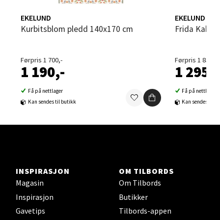
Strangata 26, 8400 Sortland
EKELUND
EKELUND
Åpent i dag 10-19
Kurbitsblom pledd 140x170 cm
Frida Kahlo
0 i butikk
Førpris 1 700,-
Førpris 1 850,-
Velg
1 190,-
1 295,-
Få på nettlager
Få på nettlager
Kan sendes til butikk
Kan sendes til b
Steinkjer - Thon Senter Steinkjer
Sjøfartsgata 2, 7714 Steinkjer
Åpent i dag 10-20
0 i butikk
INSPIRASJON
OM TILBORDS
Magasin
Om Tilbords
Velg
Inspirasjon
Butikker
Gavetips
Tilbords-appen