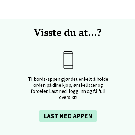
sund - Thon Senter Oasen
vegen 16, 5542 Karmsund
Visste du at...?
 dag 10-20
V
tikk
anger og Sandnes - Kilden Senter
Tilbords-appen gjør det enkelt å holde
rveien 16, 4016 Stavanger
orden på dine kjøp, ønskelister og
 dag 10-20
fordeler. Last ned, logg inn og få full
V
oversikt!
tikk
LAST NED APPEN
anger og Sandnes - Kvadrat