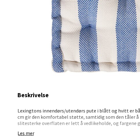
Stav
Lars He
Åpent i
0 i bu
Berg
Myrdal
Åpent i
Beskrivelse
0 i bu
Lexingtons innendørs/utendørs pute i blått og hvitt er båd
cm gir den komfortabel støtte, samtidig som den tåler 
slitesterke overflaten er lett å vedlikeholde, og fargene 
Sand
uterom eller lyse interiørstiler.
Les mer
Torget 