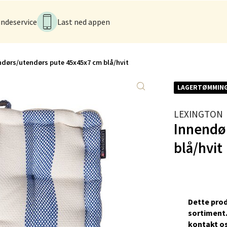
 dag 09-21
V
ndeservice
Last ned appen
tikk
k - CC Gjøvik
ndørs/utendørs pute 45x45x7 cm blå/hvit
nesvingen 6, 2821 Gjøvik
LAGERTØMMIN
 dag 10-21
V
LEXINGTON
tikk
Innendø
blå/hvit
men - Gulskogen
gen Senter, 3048 Drammen
 dag 10-21
V
Dette prod
tikk
sortiment.
kontakt os