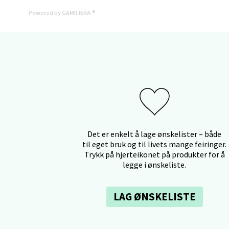
Powered by GAMIFIERA.®
Karm
Austbø
Åpent i
0 i bu
Stav
Det er enkelt å lage ønskelister – både
Gartne
til eget bruk og til livets mange feiringer.
Åpent i
Trykk på hjerteikonet på produkter for å
legge i ønskeliste.
0 i bu
LAG ØNSKELISTE
Stav