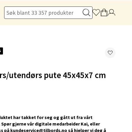
elg
G
elg
rs/utendørs pute 45x45x7 cm
elg
uktet har takket for seg og gått ut fra vårt
 Spør gjerne vår digitale medarbeider Kai, eller
s på kundeservice@tilbords.no så hjelper vi deg å