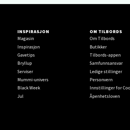
Gamle 
Åpent i
0 i bu
INSPIRASJON
OM TILBORDS
Magasin
Om Tilbords
Berg
Inspirasjon
Butikker
Lagune
Gavetips
Tilbords-appen
Åpent i
Bryllup
Samfunnsansvar
0 i bu
Serviser
Ledige stillinger
Mummi-univers
Personvern
Black Week
Innstillinger for Co
Kris
Jul
Åpenhetsloven
Lillem
Åpent i
0 i bu