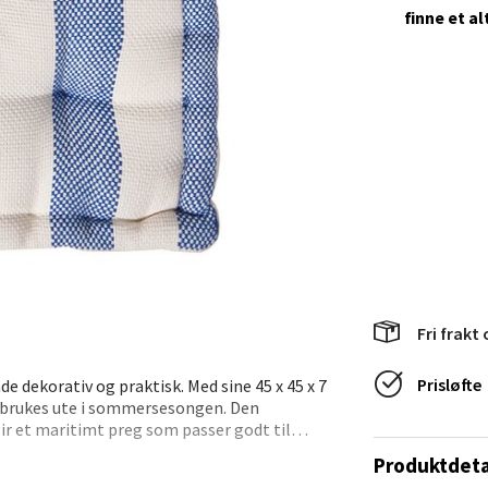
ﬁnne et al
anger og Sandnes - Herbarium
rtervigs gate 6, 4005 Stavanger
 dag 10-20
V
tikk
en - Horisont
svegen 2, 5130 Nyborg
 dag 10-21
V
Fri frakt 
tikk
Prisløfte
e dekorativ og praktisk. Med sine 45 x 45 x 7
å brukes ute i sommersesongen. Den
gir et maritimt preg som passer godt til
efjord - Hvaltorvet
Produktdeta
7, 3210 Sandefjord