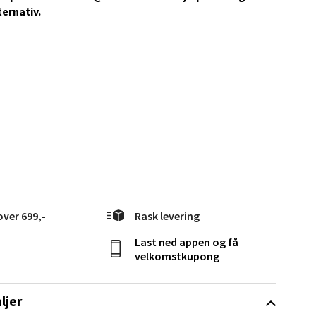
ternativ.
elg
elg
over 699,-
Rask levering
Last ned appen og få
velkomstkupong
ljer