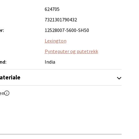
624705
elg
7321301790432
r:
12528007-5600-SH50
Lexington
Pynteputer og putetrekk
nd:
India
elg
ateriale
en
elg