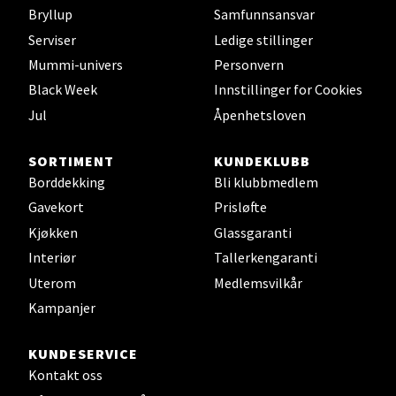
Bryllup
Samfunnsansvar
Serviser
Ledige stillinger
Leirvik - Stord
Mummi-univers
Personvern
Black Week
Innstillinger for Cookies
Torgbakken 2, 5401 Stord
Åpent i dag 10-17
Jul
Åpenhetsloven
0 i butikk
SORTIMENT
KUNDEKLUBB
Borddekking
Bli klubbmedlem
Velg
Gavekort
Prisløfte
Kjøkken
Glassgaranti
Interiør
Tallerkengaranti
Oslo - Thon Senter Storo
Uterom
Medlemsvilkår
Kampanjer
Vitaminveien 7 - 9, 0485 Oslo
Åpent i dag 10-21
KUNDESERVICE
0 i butikk
Kontakt oss