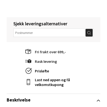
0 i butikk
Velg
Sjekk leveringsalternativer
Narvik - Thon Senter Malmporten
Fri frakt over 699,-
Bolagsgata 1, 8514 Narvik
Åpent i dag 10-20
Rask levering
0 i butikk
Prisløfte
Velg
Last ned appen og få
velkomstkupong
Beskrivelse
Bergen - Oasen Senter