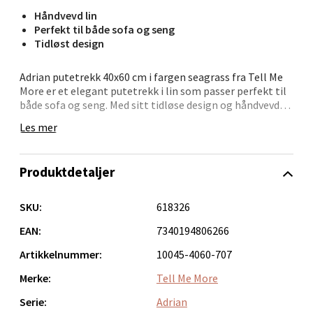
Håndvevd lin
Folke Bernadottes vei 52, 5147 Fyllingsdalen
Perfekt til både sofa og seng
Åpent i dag 10-21
Tidløst design
0 i butikk
Adrian putetrekk 40x60 cm i fargen seagrass fra Tell Me
More er et elegant putetrekk i lin som passer perfekt til
Velg
både sofa og seng. Med sitt tidløse design og håndvevde
stoff gir dette putetrekket en harmonisk følelse i
Les mer
ethvert rom. Fargetonene er livlige og naturlige, og små
variasjoner i stoffets tekstur og farge gjør hvert
putetrekk unikt. Adrian putetrekk har en praktisk
Oppdal - Aunasenteret
Produktdetaljer
glidelås i bunnen som er diskret plassert, og den leveres
uten innerpute.
Aunasenteret, Sunndalsvegen 3, 7340 Oppdal
SKU:
618326
Åpent i dag 10-19
EAN:
7340194806266
0 i butikk
Artikkelnummer:
10045-4060-707
Velg
Merke:
Tell Me More
Serie:
Adrian