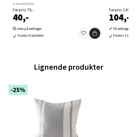
Åpent i dag 09-21
1 anmeldelse
Førpris 79,-
Førpris 149,-
0 i butikk
40,-
104,-
Velg
Ikke på nettlager
På nettlager
Finnes i 6 butikker
Finnes i 5 butikk
Ski - Thon Senter Ski
Lignende produkter
Ski Storsenter, Jernbanesvingen 6, 1400 Ski
Åpent i dag 10-21
-25%
0 i butikk
Velg
Sortland - Sortland Storsenter