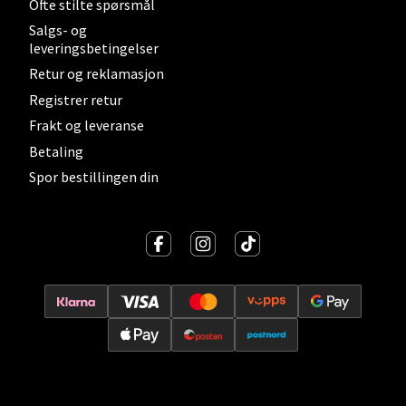
Ofte stilte spørsmål
Velg
Salgs- og
leveringsbetingelser
Retur og reklamasjon
Registrer retur
Lillehammer - Strandtorget
Frakt og leveranse
Betaling
Strandtorget, 2609 Lillehammer
Åpent i dag 09-20
Spor bestillingen din
0 i butikk
Velg
Strømmen - Thon Senter Strømmen
Støperivn. 5, 2010 Strømmen
Åpent i dag 10-21