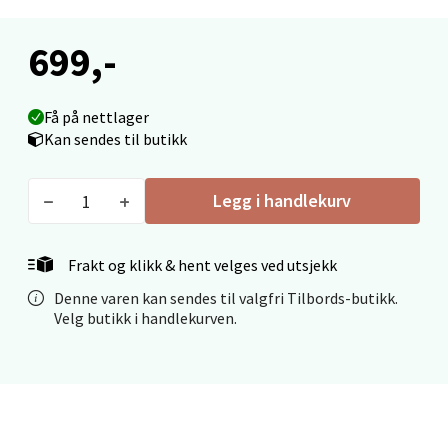
Velg
699,-
Ålesund - Thon Senter Moa
Få på nettlager
Kan sendes til butikk
Langelandsvegen 25, 6010 Ålesund
Åpent i dag 10-20
Legg i handlekurv
0 i butikk
Frakt og klikk & hent velges ved utsjekk
Velg
Denne varen kan sendes til valgfri Tilbords-butikk.
Velg butikk i handlekurven.
Molde - Moldetorget
Torget 1, 6413 Molde
Åpent i dag 10-20