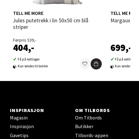
TELL ME MORE
TELL ME MOR
Strangata 26, 8400 Sortland
Jules putetrekk i lin 50x50 cm blå
Margaux pu
Åpent i dag 10-19
striper
0 i butikk
Førpris 539,-
404,-
699,-
Velg
Få på nettlager
Få på nettlager
Kan sendes til butikk
Kan sendes til b
Steinkjer - Thon Senter Steinkjer
Sjøfartsgata 2, 7714 Steinkjer
Åpent i dag 10-20
INSPIRASJON
OM TILBORDS
0 i butikk
Magasin
Om Tilbords
Inspirasjon
Butikker
Velg
Gavetips
Tilbords-appen