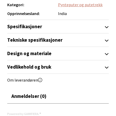
Kategori:
Pynteputer og putetrekk
Orkanger - Thon Senter Orkanger
Opprinnelsesland:
India
Thon Senter Orkanger, Orkdalsveien 113, 7300
Spesifikasjoner
Orkanger
Åpent i dag 09-20
Tekniske spesifikasjoner
0 i butikk
Design og materiale
Velg
Vedlikehold og bruk
Om leverandøren
Sandvika - Thon Senter Sandvika
Brodtkorbsgate 7, 1338 Sandvika
Anmeldelser (0)
Åpent i dag 10-21
0 i butikk
Powered by GAMIFIERA.®