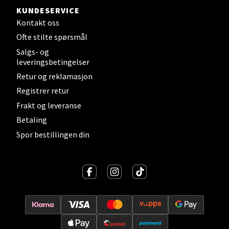
KUNDESERVICE
Strandtorget, 2609 Lillehammer
Kontakt oss
Åpent i dag 09-20
Ofte stilte spørsmål
0 i butikk
Salgs- og
leveringsbetingelser
Velg
Retur og reklamasjon
Registrer retur
Frakt og leveranse
Strømmen - Thon Senter Strømmen
Betaling
Spor bestillingen din
Støperivn. 5, 2010 Strømmen
Åpent i dag 10-21
0 i butikk
Velg