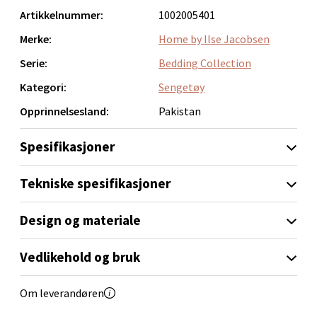
Artikkelnummer:
1002005401
0 i butikk
Merke:
Home by Ilse Jacobsen
Velg
Serie:
Bedding Collection
Kategori:
Sengetøy
Opprinnelsesland:
Pakistan
Sandvika - Thon Senter Sandvika
Spesifikasjoner
Brodtkorbsgate 7, 1338 Sandvika
Åpent i dag 10-21
Tekniske spesifikasjoner
0 i butikk
Design og materiale
Velg
Vedlikehold og bruk
Om leverandøren
Bergen - Thon Senter Sartor