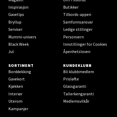
0 i butikk
Inspirasjon
Butikker
Gavetips
Tilbords-appen
Velg
Bryllup
Samfunnsansvar
Serviser
Ledige stillinger
Mummi-univers
Personvern
Black Week
Innstillinger for Cookies
Oslo - Thon Senter Storo
Jul
Åpenhetsloven
Vitaminveien 7 - 9, 0485 Oslo
Åpent i dag 10-21
SORTIMENT
KUNDEKLUBB
Borddekking
Bli klubbmedlem
0 i butikk
Gavekort
Prisløfte
Kjøkken
Glassgaranti
Velg
Interiør
Tallerkengaranti
Uterom
Medlemsvilkår
Kampanjer
Lillehammer - Strandtorget