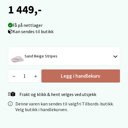
1 449,-
Langelandsvegen 25, 6010 Ålesund
Åpent i dag 10-20
0 i butikk
Få på nettlager
Kan sendes til butikk
Velg
Sand Beige Stripes
Molde - Moldetorget
Legg i handlekurv
Torget 1, 6413 Molde
Åpent i dag 10-20
Frakt og klikk & hent velges ved utsjekk
0 i butikk
Denne varen kan sendes til valgfri Tilbords-butikk.
Velg butikk i handlekurven.
Velg