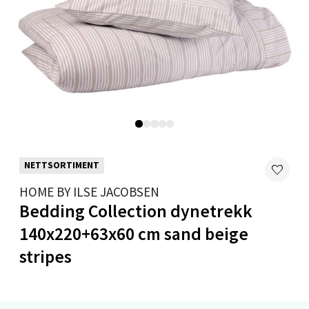
0 i butikk
Velg
Mo i Rana - Thon Senter Mo i Rana
Fridtjof Nansensgate 22, 8622 Mo i Rana
Åpent i dag 09-19
NETTSORTIMENT
0 i butikk
HOME BY ILSE JACOBSEN
Bedding Collection dynetrekk
Velg
140x220+63x60 cm sand beige
stripes
Ålesund - Thon Senter Moa