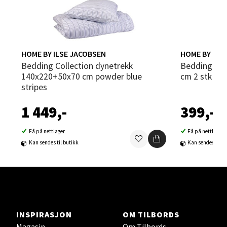
Velg
HOME BY ILSE JACOBSEN
HOME BY ILS
Steinkjer - Thon Senter Steinkjer
Bedding Collection dynetrekk
Bedding Collection putetrekk 50x70
140x220+50x70 cm powder blue
cm 2 stk po
Sjøfartsgata 2, 7714 Steinkjer
stripes
Åpent i dag 10-20
1 449,-
399,-
0 i butikk
Få på nettlager
Få på nettlager
Velg
Kan sendes til butikk
Kan sendes til b
Leirvik - Stord
Torgbakken 2, 5401 Stord
INSPIRASJON
OM TILBORDS
Åpent i dag 10-17
Magasin
Om Tilbords