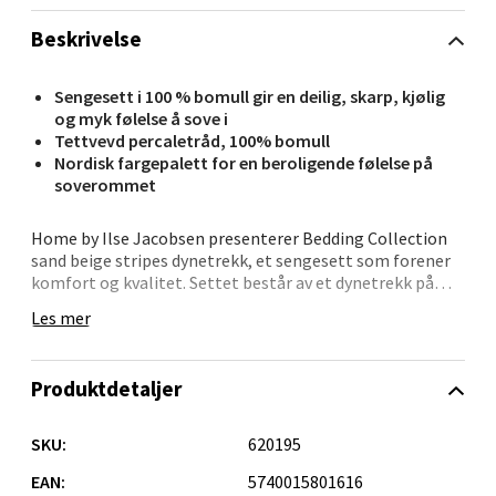
Velg
Beskrivelse
Sengesett i 100 % bomull gir en deilig, skarp, kjølig
Oppdal - Aunasenteret
og myk følelse å sove i
Tettvevd percaletråd, 100% bomull
Aunasenteret, Sunndalsvegen 3, 7340 Oppdal
Nordisk fargepalett for en beroligende følelse på
Åpent i dag 10-19
soverommet
0 i butikk
Home by Ilse Jacobsen presenterer Bedding Collection
sand beige stripes dynetrekk, et sengesett som forener
komfort og kvalitet. Settet består av et dynetrekk på
Velg
140x220 cm og et putetrekk på 63x60 cm, laget av
Les mer
percalevevet bomull som gir en frisk, kjølig og myk
følelse.
Produktdetaljer
Orkanger - Thon Senter Orkanger
Dette slitesterke sengetøyet bevarer både mykhet og en
skinnende finish gjennom hundrevis av vask, og gir deg
en behagelig soveopplevelse i lang tid fremover.
Thon Senter Orkanger, Orkdalsveien 113, 7300
SKU:
620195
Kombiner med ekstra putetrekk eller flate laken for et
Orkanger
personlig og stilfullt uttrykk på soverommet ditt.
EAN:
5740015801616
Åpent i dag 09-20