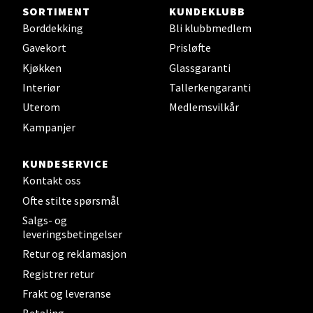
Steinkjer - Thon Senter Steinkjer
SORTIMENT
KUNDEKLUBB
Borddekking
Bli klubbmedlem
Sjøfartsgata 2, 7714 Steinkjer
Gavekort
Prisløfte
Åpent i dag 10-20
Kjøkken
Glassgaranti
0 i butikk
Interiør
Tallerkengaranti
Uterom
Medlemsvilkår
Velg
Kampanjer
KUNDESERVICE
Kontakt oss
Leirvik - Stord
Ofte stilte spørsmål
Torgbakken 2, 5401 Stord
Salgs- og
Åpent i dag 10-17
leveringsbetingelser
Retur og reklamasjon
0 i butikk
Registrer retur
Frakt og leveranse
Velg