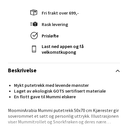
Velg
Fri frakt over 699,-
Rask levering
Molde - Moldetorget
Prisløfte
Last ned appen og få
Torget 1, 6413 Molde
velkomstkupong
Åpent i dag 10-20
0 i butikk
Beskrivelse
Velg
Mykt putetrekk med levende mønster
Laget av økologisk GOTS sertifisert materiale
En flott gave til Mummi elskere
Narvik - Thon Senter Malmporten
MoominArabia Mummi putetrekk 50x70 cm Kjærester gir
soverommet et søtt og personlig uttrykk. Illustrasjonen
Bolagsgata 1, 8514 Narvik
viser Mummitrollet og Snorkfrøken og deres nære
forhold – en påminnelse om vennskap, omtanke og det å
Åpent i dag 10-20