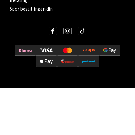
Betaling
Spor bestillingen din
Oslo - Thon Senter Storo
Vitaminveien 7 - 9, 0485 Oslo
Åpent i dag 10-21
0 i butikk
Velg
Lillehammer - Strandtorget
Strandtorget, 2609 Lillehammer
Åpent i dag 09-20
0 i butikk