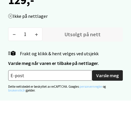
Ikke på nettlager
Mo i Rana - Thon Senter Mo i Rana
Fridtjof Nansensgate 22, 8622 Mo i Rana
Utsolgt på nett
Åpent i dag 09-19
0 i butikk
Frakt og klikk & hent velges ved utsjekk
Varsle meg når varen er tilbake på nettlager.
Velg
Varsle meg
Dette nettstedet er beskyttet av reCAPTCHA. Googles
personvernregler
og
brukervilkår
gjelder.
Ålesund - Thon Senter Moa
Langelandsvegen 25, 6010 Ålesund
Åpent i dag 10-20
0 i butikk