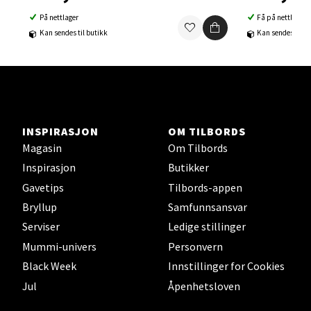
Åpent i dag 10-21
På nettlager
Få på nettlager
0 i butikk
Kan sendes til butikk
Kan sendes til b
Velg
INSPIRASJON
OM TILBORDS
Sortland - Sortland Storsenter
Magasin
Om Tilbords
Inspirasjon
Butikker
Strangata 26, 8400 Sortland
Åpent i dag 10-19
Gavetips
Tilbords-appen
Bryllup
Samfunnsansvar
0 i butikk
Serviser
Ledige stillinger
Mummi-univers
Personvern
Velg
Black Week
Innstillinger for Cookies
Jul
Åpenhetsloven