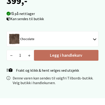
399,-
Madlakrossen nr 9, 4042 Stavanger
Åpent i dag 10-20
Få på nettlager
Kan sendes til butikk
0 i butikk
Velg
Chocolate
Levanger - Magneten
Legg i handlekurv
Moafjæra 14, 7606 Levanger
Frakt og klikk & hent velges ved utsjekk
Åpent i dag 10-20
Denne varen kan sendes til valgfri Tilbords-butikk.
0 i butikk
Velg butikk i handlekurven.
Velg