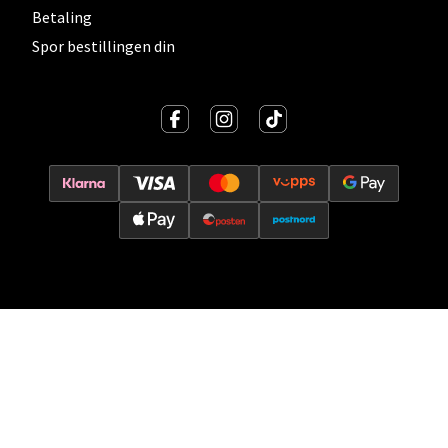
Betaling
0 i butikk
Spor bestillingen din
Velg
Ski - Thon Senter Ski
Ski Storsenter, Jernbanesvingen 6, 1400 Ski
Åpent i dag 10-21
0 i butikk
Velg
Sortland - Sortland Storsenter