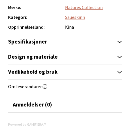
0 i butikk
Merke:
Natures Collection
Kategori:
Saueskinn
Velg
Opprinnelsesland:
Kina
Spesifikasjoner
Narvik - Thon Senter Malmporten
Design og materiale
Bolagsgata 1, 8514 Narvik
Åpent i dag 10-20
Vedlikehold og bruk
0 i butikk
Om leverandøren
Velg
Anmeldelser (0)
Bergen - Oasen Senter
Powered by GAMIFIERA.®