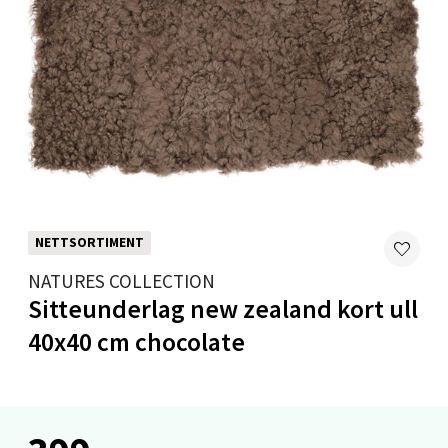
Velg
Bryne/Jæren - M44
Jupiterveien 2, 4340 Bryne
Åpent i dag 10-20
0 i butikk
NETTSORTIMENT
NATURES COLLECTION
Velg
Sitteunderlag new zealand kort ull
40x40 cm chocolate
Stavanger og Sandnes - Thon
Senter Madla