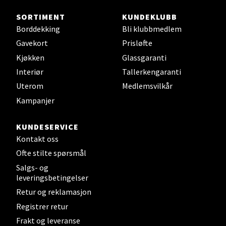
Velg
SORTIMENT
KUNDEKLUBB
Borddekking
Bli klubbmedlem
Gavekort
Prisløfte
Kjøkken
Glassgaranti
Bergen - Thon Senter Sartor
Interiør
Tallerkengaranti
Sartorvegen 12, 5353 Straume
Uterom
Medlemsvilkår
Åpent i dag 10-21
Kampanjer
0 i butikk
KUNDESERVICE
Kontakt oss
Velg
Ofte stilte spørsmål
Salgs- og
leveringsbetingelser
Trondheim - Sirkus Shopping
Retur og reklamasjon
Registrer retur
Falkenborgveien 5, 7044 Trondheim
Frakt og leveranse
Åpent i dag 09-21