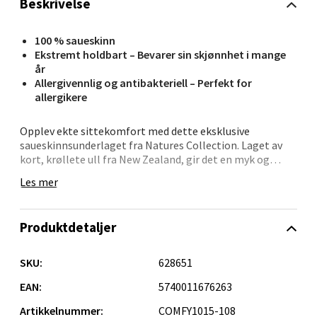
Beskrivelse
Velg
100 % saueskinn
Ekstremt holdbart – Bevarer sin skjønnhet i mange
år
Ålesund - Thon Senter Moa
Allergivennlig og antibakteriell – Perfekt for
allergikere
Langelandsvegen 25, 6010 Ålesund
Åpent i dag 10-20
Opplev ekte sittekomfort med dette eksklusive
saueskinnsunderlaget fra Natures Collection. Laget av
0 i butikk
kort, krøllete ull fra New Zealand, gir det en myk og
innbydende overflate med en elegant sjokoladefarget
Les mer
Velg
tone som tilfører dybde og varme til interiøret.
Størrelsen på 40x40 cm gjør det ideelt til
Produktdetaljer
spisebordstoler, benker eller favorittstolen din. Ullen er
både slitesterk og behagelig, og gir deg en lun
Molde - Moldetorget
sitteopplevelse samtidig som den tilfører en naturlig
SKU:
628651
følelse til rommet.
EAN:
5740011676263
Torget 1, 6413 Molde
Åpent i dag 10-20
Artikkelnummer:
COMFY1015-108