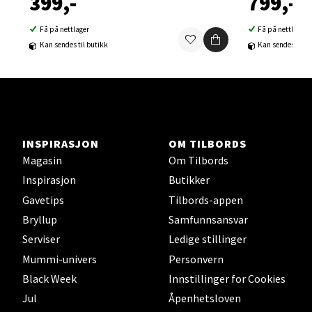
399,-
799,-
Orkanger - Thon Senter Orkanger
Få på nettlager
Få på nettlager
Kan sendes til butikk
Kan sendes til b
Thon Senter Orkanger, Orkdalsveien 113, 7300
Orkanger
Åpent i dag 09-20
0 i butikk
INSPIRASJON
OM TILBORDS
Velg
Magasin
Om Tilbords
Inspirasjon
Butikker
Gavetips
Tilbords-appen
Sandvika - Thon Senter Sandvika
Bryllup
Samfunnsansvar
Serviser
Ledige stillinger
Brodtkorbsgate 7, 1338 Sandvika
Mummi-univers
Personvern
Åpent i dag 10-21
Black Week
Innstillinger for Cookies
0 i butikk
Jul
Åpenhetsloven