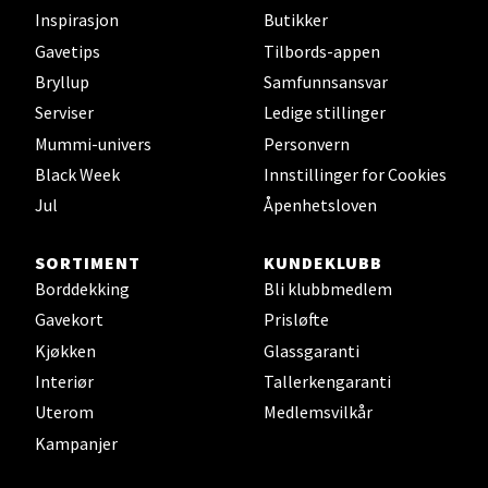
Bryne/Jæren - M44
Inspirasjon
Butikker
Gavetips
Tilbords-appen
Jupiterveien 2, 4340 Bryne
Bryllup
Samfunnsansvar
Åpent i dag 10-20
Serviser
Ledige stillinger
0 i butikk
Mummi-univers
Personvern
Black Week
Innstillinger for Cookies
Velg
Jul
Åpenhetsloven
SORTIMENT
KUNDEKLUBB
Borddekking
Bli klubbmedlem
Stavanger og Sandnes - Thon
Gavekort
Prisløfte
Senter Madla
Kjøkken
Glassgaranti
Interiør
Tallerkengaranti
Madlakrossen nr 9, 4042 Stavanger
Åpent i dag 10-20
Uterom
Medlemsvilkår
Kampanjer
0 i butikk