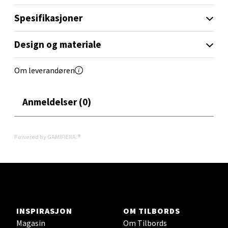
Lillemarkens markensgate 25B, 4611 Kristiansand
Åpent i dag 09-18
Spesifikasjoner
0 i butikk
Design og materiale
Velg
Om leverandøren
Anmeldelser (0)
Oslo - Linderud
Erich Mogensøns vei 38, 0594 Oslo
Powered by GAMIFIERA.®
Åpent i dag 10-21
0 i butikk
Velg
INSPIRASJON
OM TILBORDS
Magasin
Om Tilbords