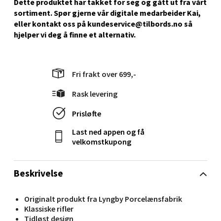
Dette produktet har takket for seg og gått ut fra vårt
sortiment. Spør gjerne vår digitale medarbeider Kai,
eller kontakt oss på kundeservice@tilbords.no så
Stavanger og Sandnes - Kilden
hjelper vi deg å ﬁnne et alternativ.
Senter
Gartnerveien 16, 4016 Stavanger
Fri frakt over 699,-
Åpent i dag 10-20
0 i butikk
Rask levering
Prisløfte
Velg
Last ned appen og få
velkomstkupong
Stavanger og Sandnes - Kvadrat
Beskrivelse
Gamle Stokkavei 1, 4313 Sandnes
Originalt produkt fra Lyngby Porcelænsfabrik
Åpent i dag 10-21
Klassiske rifler
Tidløst design
0 i butikk