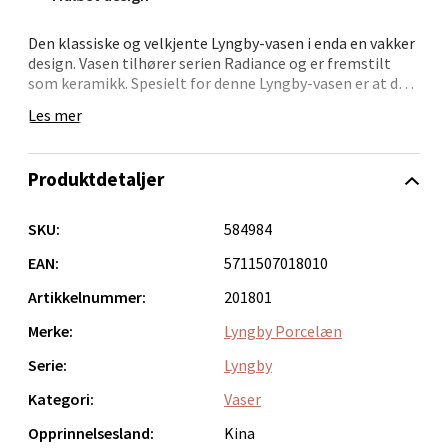
Den klassiske og velkjente Lyngby-vasen i enda en vakker
Velg
design. Vasen tilhører serien Radiance og er fremstilt
som keramikk. Spesielt for denne Lyngby-vasen er at den
har blanke, reaktive glasurer, som gir vasen et unikt
Les mer
uttrykk. Denne vakre, blå Lyngby Radiance-vasen måler
20,5 cm i høyden. Det er en perfekt størrelse til stort sett
Bergen - Thon Senter Lagunen
alle blomster. Vasen kan inngå som et vakkert
Produktdetaljer
innredningselement i et moderne hjem hvor det legges
Laguneveien 1, 5239 Bergen
vekt på design og kvalitet. Vasen er imidlertid mer enn
Åpent i dag 10-21
bare et utstillingselement. Sett blomster i vasen og
SKU:
584984
opplev uttrykket det gir når vase og blomster går hånd i
0 i butikk
hånd.
EAN:
5711507018010
Artikkelnummer:
201801
Velg
Merke:
Lyngby Porcelæn
Serie:
Lyngby
Kategori:
Vaser
Kristiansand - Markens
Opprinnelsesland:
Kina