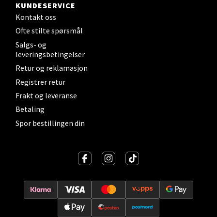
KUNDESERVICE
Velg
Kontakt oss
Ofte stilte spørsmål
Salgs- og
Levanger - Magneten
leveringsbetingelser
Retur og reklamasjon
Moafjæra 14, 7606 Levanger
Registrer retur
Åpent i dag 10-20
Frakt og leveranse
0 i butikk
Betaling
Spor bestillingen din
Velg
Mandal - Alti Mandal
Skarvøyveien 55, 4517 Mandal
Åpent i dag 10-20