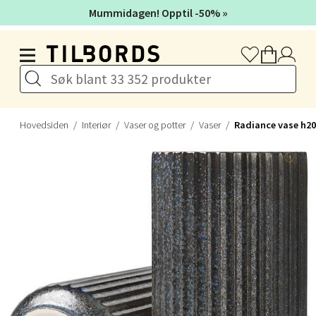
Mummidagen! Opptil -50% »
0 i butikk
Hopp til hovedinnholdet
Velg
Hovedsiden
Interiør
Vaser og potter
Vaser
Radiance vase h20
Tromsø - Jekta Storsenter
Karlsøyveien 12, 9015 Tromsø
Åpent i dag 10-21
0 i butikk
Velg
Harstad - Thon Senter Kanebogen