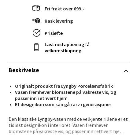
Velg
Fri frakt over 699,-
Rask levering
Prisløfte
Ålesund - Thon Senter Moa
Last ned appen og få
velkomstkupong
Langelandsvegen 25, 6010 Ålesund
Åpent i dag 10-20
0 i butikk
Beskrivelse
Originalt produkt fra Lyngby Porcelænsfabrik
Velg
Vasen fremhever blomstene på vakreste vis, og
passer inn i ethvert hjem
Et designikon som kan gå i arv i generasjoner
Molde - Moldetorget
Den klassiske Lyngby-vasen med de velkjente rillene er et
tidløst designikon i interiøret. Vasen fremhever
Torget 1, 6413 Molde
blomstene på vakreste vis, og passer inn i ethvert hjem.
Åpent i dag 10-20