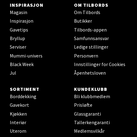
Åpent i dag 09-21
INSPIRASJON
OM TILBORDS
Magasin
Om Tilbords
0 i butikk
Inspirasjon
Butikker
Gavetips
Tilbords-appen
Velg
Bryllup
Samfunnsansvar
Serviser
Ledige stillinger
Mummi-univers
Personvern
Ski - Thon Senter Ski
Black Week
Innstillinger for Cookies
Jul
Åpenhetsloven
Ski Storsenter, Jernbanesvingen 6, 1400 Ski
Åpent i dag 10-21
SORTIMENT
KUNDEKLUBB
0 i butikk
Borddekking
Bli klubbmedlem
Gavekort
Prisløfte
Velg
Kjøkken
Glassgaranti
Interiør
Tallerkengaranti
Uterom
Medlemsvilkår