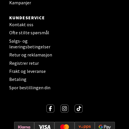
Sortland - Sortland Storsenter
Kampanjer
Strangata 26, 8400 Sortland
KUNDESERVICE
Åpent i dag 10-19
Kontakt oss
1 i butikk
Ofte stilte spørsmål
Salgs- og
leveringsbetingelser
Velg
Retur og reklamasjon
Registrer retur
Frakt og leveranse
Steinkjer - Thon Senter Steinkjer
Betaling
Spor bestillingen din
Sjøfartsgata 2, 7714 Steinkjer
Åpent i dag 10-20
1 i butikk
Velg