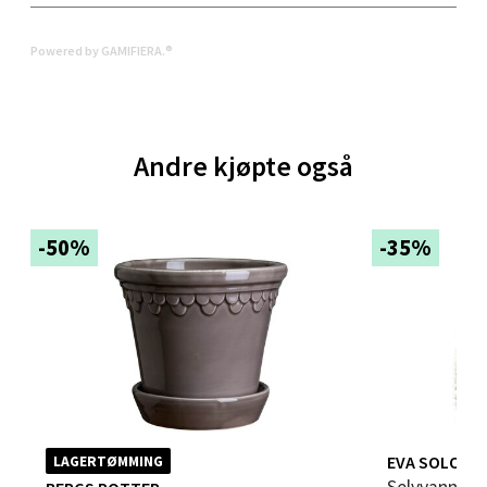
Folke Bernadottes vei 52, 5147 Fyllingsdalen
Powered by GAMIFIERA.®
Åpent i dag 10-21
0 i butikk
Andre kjøpte også
Velg
-50%
-35%
Oppdal - Aunasenteret
Aunasenteret, Sunndalsvegen 3, 7340 Oppdal
Åpent i dag 10-19
0 i butikk
Velg
EVA SOLO
LAGERTØMMING