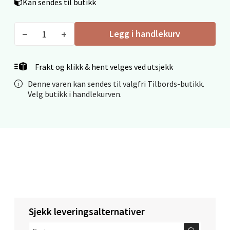
Kan sendes til butikk
0 i butikk
Legg i handlekurv
Velg
Frakt og klikk & hent velges ved utsjekk
Mo i Rana - Thon Senter Mo i Rana
Denne varen kan sendes til valgfri Tilbords-butikk.
Velg butikk i handlekurven.
Fridtjof Nansensgate 22, 8622 Mo i Rana
Åpent i dag 09-19
0 i butikk
Velg
Sjekk leveringsalternativer
Ålesund - Thon Senter Moa