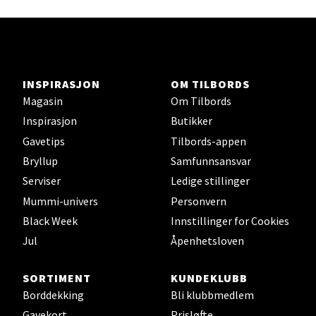
Ski - Thon Senter Ski
Ski Storsenter, Jernbanesvingen 6, 1400 Ski
Åpent i dag 10-21
INSPIRASJON
OM TILBORDS
Magasin
Om Tilbords
0 i butikk
Inspirasjon
Butikker
Gavetips
Tilbords-appen
Velg
Bryllup
Samfunnsansvar
Serviser
Ledige stillinger
Mummi-univers
Personvern
Sortland - Sortland Storsenter
Black Week
Innstillinger for Cookies
Jul
Åpenhetsloven
Strangata 26, 8400 Sortland
Åpent i dag 10-19
SORTIMENT
KUNDEKLUBB
0 i butikk
Borddekking
Bli klubbmedlem
Gavekort
Prisløfte