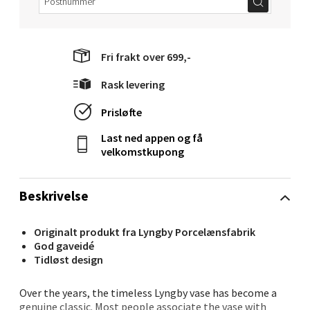
Langelandsvegen 25, 6010 Ålesund
Åpent i dag 10-20
0 i butikk
Fri frakt over 699,-
Rask levering
Velg
Prisløfte
Last ned appen og få
velkomstkupong
Molde - Moldetorget
Torget 1, 6413 Molde
Beskrivelse
Åpent i dag 10-20
0 i butikk
Originalt produkt fra Lyngby Porcelænsfabrik
God gaveidé
Tidløst design
Velg
Over the years, the timeless Lyngby vase has become a
genuine classic. Most people associate the vase with