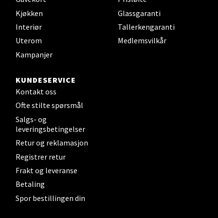
Velg
Kjøkken
Glassgaranti
Interiør
Tallerkengaranti
Uterom
Medlemsvilkår
Steinkjer - Thon Senter Steinkjer
Kampanjer
Sjøfartsgata 2, 7714 Steinkjer
KUNDESERVICE
Åpent i dag 10-20
Kontakt oss
0 i butikk
Ofte stilte spørsmål
Salgs- og
leveringsbetingelser
Velg
Retur og reklamasjon
Registrer retur
Frakt og leveranse
Leirvik - Stord
Betaling
Spor bestillingen din
Torgbakken 2, 5401 Stord
Åpent i dag 10-17