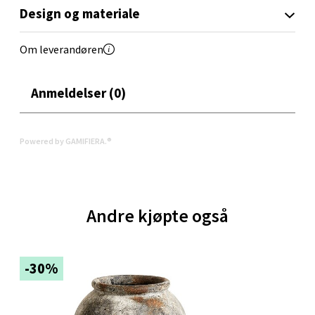
Velg
Design og materiale
Om leverandøren
Oppdal - Aunasenteret
Anmeldelser (0)
Aunasenteret, Sunndalsvegen 3, 7340 Oppdal
Åpent i dag 10-19
0 i butikk
Powered by GAMIFIERA.®
Velg
Andre kjøpte også
Orkanger - Thon Senter Orkanger
-30%
Thon Senter Orkanger, Orkdalsveien 113, 7300
Orkanger
Åpent i dag 09-20