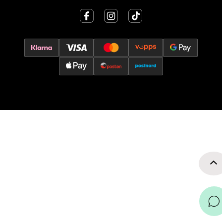
0 i butikk
Velg
Oslo - Thon Senter Storo
Vitaminveien 7 - 9, 0485 Oslo
Åpent i dag 10-21
0 i butikk
Velg
Lillehammer - Strandtorget