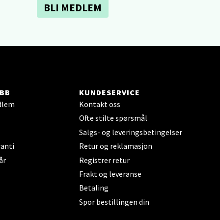
BLI MEDLEM
elg
BB
KUNDESERVICE
dlem
Kontakt oss
Ofte stilte spørsmål
elg
Salgs- og leveringsbetingelser
anti
Retur og reklamasjon
år
Registrer retur
Frakt og leveranse
Betaling
Spor bestillingen din
elg