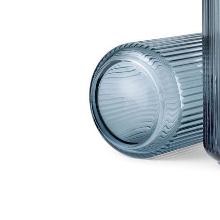
0 i bu
Kris
Lillem
Åpent i
0 i bu
Oslo
Erich 
Åpent i
0 i bu