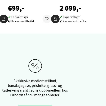
699,-
2 099,-
Få på nettlager
Få på nettlager
Kan sendes til butikk
Kan sendes til butikk
elg
elg
Eksklusive medlemstilbud,
bursdagsgave, prisløfte, glass- og
tallerkengaranti: som klubbmedlem hos
Tilbords får du mange fordeler!