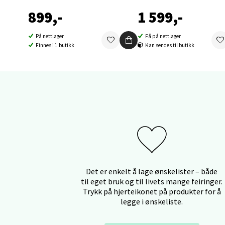
899,-
1 599,-
Orka
På nettlager
Få på nettlager
Finnes i 1 butikk
Kan sendes til butikk
Thon S
Åpent i
0 i bu
Sand
Brodtk
Åpent i
Det er enkelt å lage ønskelister – både
0 i bu
til eget bruk og til livets mange feiringer.
Trykk på hjerteikonet på produkter for å
legge i ønskeliste.
Berg