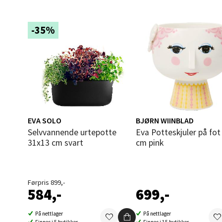
Åles
-35%
Langel
Åpent i
0 i bu
Mold
EVA SOLO
BJØRN WIINBLAD
Selvvannende urtepotte
Eva Potteskjuler på fot Ø15,5
Torget
31x13 cm svart
cm pink
Åpent i
0 i bu
Førpris 899,-
584,-
699,-
Narv
På nettlager
På nettlager