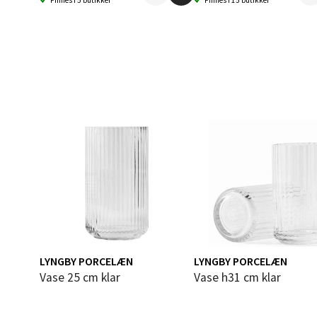
Finnes i 5 butikker
Finnes i 15 butikker
Bolags
Åpent i
0 i bu
Berg
Folke B
Åpent i
0 i bu
Oppd
LYNGBY PORCELÆN
LYNGBY PORCELÆN
Aunase
Vase 25 cm klar
Vase h31 cm klar
Åpent i
0 i bu