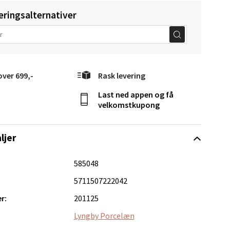
eringsalternativer
elg
over 699,-
Rask levering
Last ned appen og få
velkomstkupong
ljer
Vel
g
585048
5711507222042
r:
201125
Lyngby Porcelæn