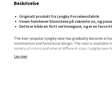
Beskrivelse
Bryn
Jupiter
Originalt produkt fra Lyngby Porcelænsfabrik
Åpent i
Vasen fremhever blomstene på vakreste vis, og passer
Dette er både en flott vertinnegave, og er en favorit
0 i bu
The ever-popular Lyngby vase has gradually become a true 
minimalism and functional design. The vase is available in
variety of colors and several different sizes. Lyngby vas
Stav
from Lyngby Porcelain. When the Lyngby vase was original
Les mer
Madl
classic and very traditional porcelain techniques. The cyl
something completely new. Until the 1920s there was a t
The focus was more on the decoration of the porcelain th
Madlak
vase challenged the traditions, strongly influenced by t
Åpent i
Germany, which focused on form and functionality, not d
0 i bu
Leva