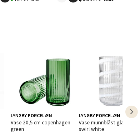
Finnes i 1 butikk
Kan sendes til butikk
elg
elg
LYNGBY PORCELÆN
LYNGBY PORCELÆN
Vase 20,5 cm copenhagen
Vase munnblåst glass 25 cm
green
swirl white
elg