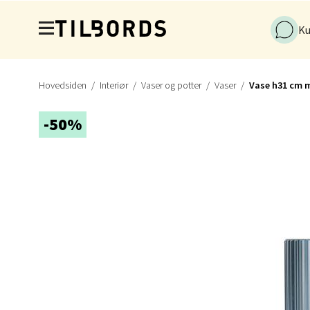
Stav
Hopp til hovedinnholdet
Ku
Gartne
Åpent i
0 i bu
Hovedsiden
Interiør
Vaser og potter
Vaser
Vase h31 cm m
-50%
Stav
Gamle 
Åpent i
0 i bu
Berg
Lagune
Åpent i