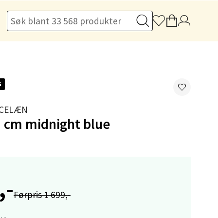
elg
G
RCELÆN
1 cm midnight blue
elg
,-
Førpris 1 699,-