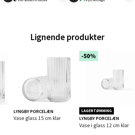
Kan sendes til butikk
Få på nettlager
gata 1, 8514 Narvik
 dag 10-20
V
tikk
Lignende produkter
en - Oasen Senter
-50%
ernadottes vei 52, 5147 Fyllingsdalen
 dag 10-21
V
tikk
al - Aunasenteret
LYNGBY PORCELÆN
LAGERTØMMING
nteret, Sunndalsvegen 3, 7340 Oppdal
Vase glass 15 cm klar
LYNGBY PORCELÆN
 dag 10-19
Vase i glass 12 cm klar
V
tikk