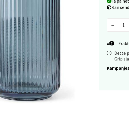
Få på ne
V
tikk
Kan send
tiansand - Markens
arkens markensgate 25B, 4611 Kristiansand
Frakt
 dag 09-18
Dette p
V
Grip sj
tikk
Kampanjes
 - Linderud
Mogensøns vei 38, 0594 Oslo
 dag 10-21
V
tikk