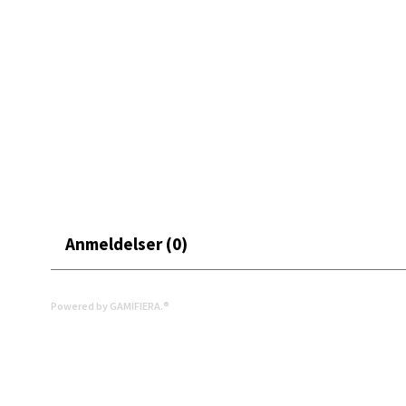
Moafjæ
Åpent i
0 i bu
Mand
Skarvø
Åpent i
0 i bu
Anmeldelser (0)
Mo i
Powered by GAMIFIERA.®
Fridtjo
Åpent i
0 i bu