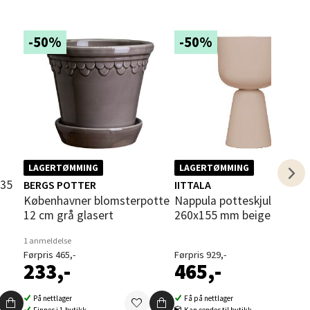
-50%
-50%
elg
LAGERTØMMING
LAGERTØMMING
BERGS POTTER
IITTALA
Københavner blomsterpotte
Nappula potteskjuler
12 cm grå glasert
260x155 mm beige
elg
1 anmeldelse
Førpris 465,-
Førpris 929,-
233,-
465,-
På nettlager
Få på nettlager