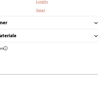
Lyngby
Vaser
elg
oner
ateriale
en
elg
elg