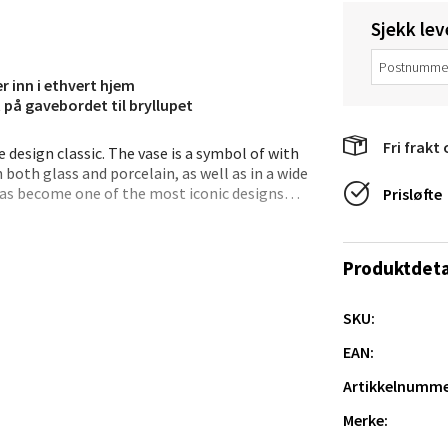
e/Jæren - M44
Sjekk lev
veien 2, 4340 Bryne
 dag 10-20
 inn i ethvert hjem
V
t på gavebordet til bryllupet
tikk
Fri frakt 
design classic. The vase is a symbol of with
 both glass and porcelain, as well as in a wide
e has become one of the most iconic designs
anger og Sandnes - Thon Senter
Prisløfte
ly designed, it was a great contrast to the
a
indrical shape and elegant simplicity were
radition of ornamentation and decoration.
Produktdeta
an on the porcelain shape itself. The Lyngby
rossen nr 9, 4042 Stavanger
he functionalist Bauhaus movement in
 dag 10-20
ecoration.
SKU:
tikk
EAN:
Artikkelnumme
nger - Magneten
Merke: