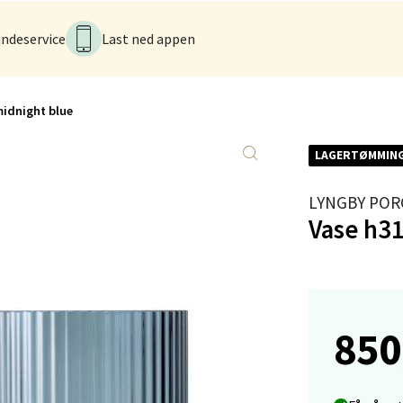
anger og Sandnes - Kilden Senter
ndeservice
Last ned appen
rveien 16, 4016 Stavanger
 dag 10-20
V
tikk
idnight blue
LAGERTØMMIN
anger og Sandnes - Kvadrat
LYNGBY PO
Stokkavei 1, 4313 Sandnes
Vase h3
 dag 10-21
V
tikk
en - Thon Senter Lagunen
850
veien 1, 5239 Bergen
 dag 10-21