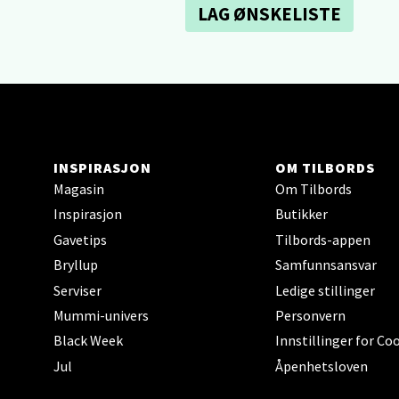
LAG ØNSKELISTE
Sartor
Åpent i
0 i bu
Tron
INSPIRASJON
OM TILBORDS
Falken
Magasin
Om Tilbords
Åpent i
Inspirasjon
Butikker
0 i bu
Gavetips
Tilbords-appen
Bryllup
Samfunnsansvar
Serviser
Ledige stillinger
Ski 
Mummi-univers
Personvern
Black Week
Innstillinger for Co
Ski Sto
Åpent i
Jul
Åpenhetsloven
0 i bu