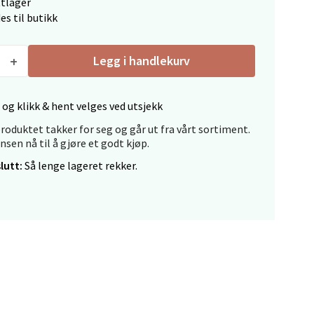
ttlager
elg
es til butikk
Legg i handlekurv
 og klikk & hent velges ved utsjekk
roduktet takker for seg og går ut fra vårt sortiment.
elg
ansen nå til å gjøre et godt kjøp.
lutt:
Så lenge lageret rekker.
elg