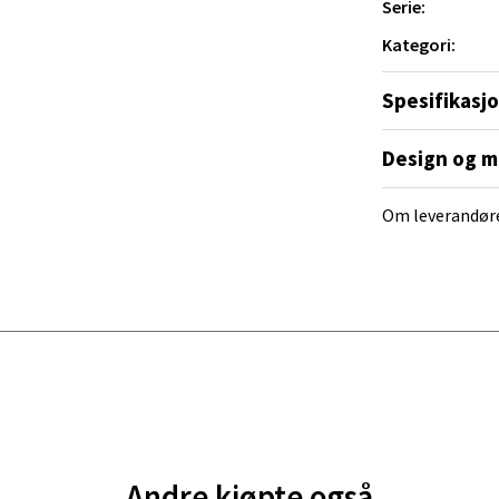
Serie:
ra 14, 7606 Levanger
 dag 10-20
Kategori:
V
tikk
Spesifikasj
Design og m
al - Alti Mandal
yveien 55, 4517 Mandal
Om leverandør
 dag 10-20
V
tikk
 Rana - Thon Senter Mo i Rana
f Nansensgate 22, 8622 Mo i Rana
 dag 09-19
V
tikk
Andre kjøpte også