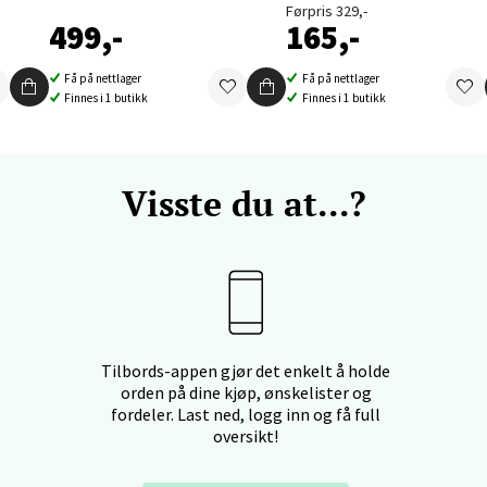
Førpris 329,-
499,-
165,-
nger - Thon Senter Orkanger
Få på nettlager
Få på nettlager
Finnes i 1 butikk
Finnes i 1 butikk
enter Orkanger, Orkdalsveien 113, 7300 Orkanger
 dag 09-20
V
tikk
Visste du at...?
vika - Thon Senter Sandvika
orbsgate 7, 1338 Sandvika
 dag 10-21
V
Tilbords-appen gjør det enkelt å holde
tikk
orden på dine kjøp, ønskelister og
fordeler. Last ned, logg inn og få full
oversikt!
en - Thon Senter Sartor