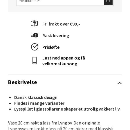
Ålesund - Thon Senter Moa
Langelandsvegen 25, 6010 Ålesund
Åpent i dag 10-20
Fri frakt over 699,-
0 i butikk
Rask levering
Prisløfte
Velg
Last ned appen og få
velkomstkupong
Molde - Moldetorget
Beskrivelse
Torget 1, 6413 Molde
Åpent i dag 10-20
Dansk klassisk design
Findes i mange varianter
0 i butikk
Lysspillet i glasspilarene skaper et utrolig vakkert liv
Vase 20 cm røkt glass fra Lyngby. Den originale
Velg
Lyngbyvasen i røkt glass på 20 cm bidrar med klassisk