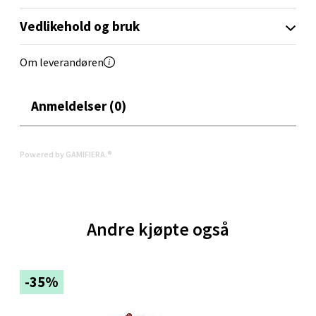
Vedlikehold og bruk
Velg
Om leverandøren
Oppdal - Aunasenteret
Anmeldelser (0)
Aunasenteret, Sunndalsvegen 3, 7340 Oppdal
Åpent i dag 10-19
Powered by GAMIFIERA.®
0 i butikk
Velg
Andre kjøpte også
Orkanger - Thon Senter Orkanger
-35%
Thon Senter Orkanger, Orkdalsveien 113, 7300