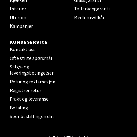
Interiør
Tallerkengaranti
Velg
Uterom
Medlemsvilkår
Kampanjer
KUNDESERVICE
Steinkjer - Thon Senter Steinkjer
Kontakt oss
Ofte stilte spørsmål
Sjøfartsgata 2, 7714 Steinkjer
Salgs- og
Åpent i dag 10-20
leveringsbetingelser
0 i butikk
Retur og reklamasjon
Registrer retur
Velg
Frakt og leveranse
Betaling
Spor bestillingen din
Leirvik - Stord