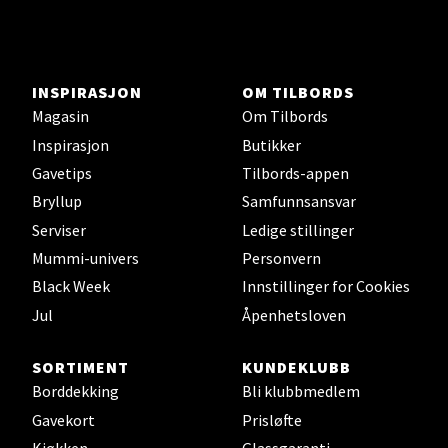
Ski - Thon Senter Ski
INSPIRASJON
OM TILBORDS
Magasin
Om Tilbords
Ski Storsenter, Jernbanesvingen 6, 1400 Ski
Inspirasjon
Butikker
Åpent i dag 10-21
Gavetips
Tilbords-appen
0 i butikk
Bryllup
Samfunnsansvar
Serviser
Ledige stillinger
Velg
Mummi-univers
Personvern
Black Week
Innstillinger for Cookies
Jul
Åpenhetsloven
Sortland - Sortland Storsenter
SORTIMENT
KUNDEKLUBB
Strangata 26, 8400 Sortland
Borddekking
Bli klubbmedlem
Åpent i dag 10-19
Gavekort
Prisløfte
0 i butikk
Kjøkken
Glassgaranti