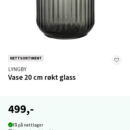
Velg
Levanger - Magneten
Moafjæra 14, 7606 Levanger
NETTSORTIMENT
Åpent i dag 10-20
LYNGBY
0 i butikk
Vase 20 cm røkt glass
Velg
499,-
Mandal - Alti Mandal
Få på nettlager
Skarvøyveien 55, 4517 Mandal