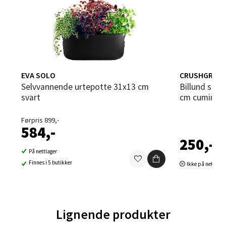
Orkanger
Åpent i dag 09-20
0 i butikk
Velg
EVA SOLO
CRUSHGRIND
Selvvannende urtepotte 31x13 cm
Billund selvvannende urtepotte 14x12
svart
cm cumin
Sandvika - Thon Senter Sandvika
Førpris 899,-
584,-
Brodtkorbsgate 7, 1338 Sandvika
250,-
Åpent i dag 10-21
På nettlager
0 i butikk
Finnes i 5 butikker
Ikke på nettlage
Velg
Lignende produkter