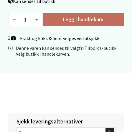
Kan sendes til butikk
Åpent i dag 10-20
0 i butikk
Legg i handlekurv
Velg
Frakt og klikk & hent velges ved utsjekk
Denne varen kan sendes til valgfri Tilbords-butikk.
Velg butikk i handlekurven.
Mo i Rana - Thon Senter Mo i Rana
Fridtjof Nansensgate 22, 8622 Mo i Rana
Åpent i dag 09-19
0 i butikk
Velg
Sjekk leveringsalternativer