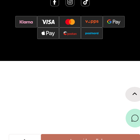
Torgbakken 2, 5401 Stord
Åpent i dag 10-17
0 i butikk
Velg
Oslo - Thon Senter Storo
Vitaminveien 7 - 9, 0485 Oslo
Åpent i dag 10-21
0 i butikk
Velg