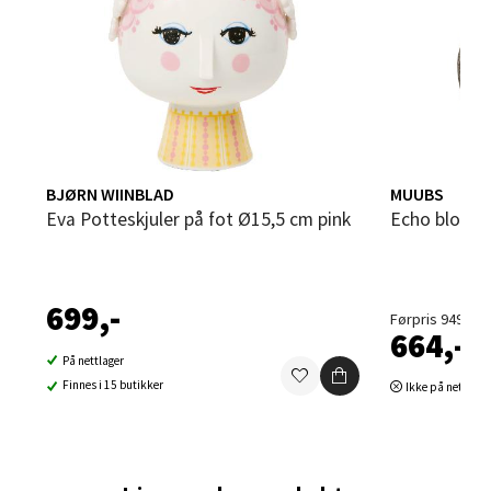
0 i butikk
Velg
BJØRN WIINBLAD
MUUBS
Sandvika - Thon Senter Sandvika
Eva Potteskjuler på fot Ø15,5 cm pink
Echo bloms
Brodtkorbsgate 7, 1338 Sandvika
Åpent i dag 10-21
699,-
0 i butikk
Førpris 949,-
664,-
På nettlager
Velg
Finnes i 15 butikker
Ikke på nettlage
Bergen - Thon Senter Sartor