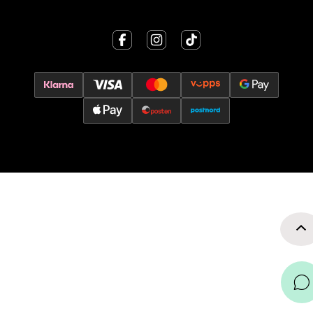
0 i butikk
Velg
Oslo - Thon Senter Storo
Vitaminveien 7 - 9, 0485 Oslo
Åpent i dag 10-21
0 i butikk
Velg
Lillehammer - Strandtorget