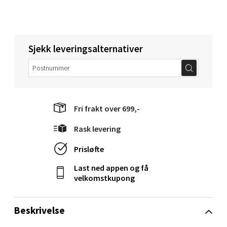
Langelandsvegen 25, 6010 Ålesund
Åpent i dag 10-20
0 i butikk
Sjekk leveringsalternativer
Velg
Fri frakt over 699,-
Molde - Moldetorget
Rask levering
Torget 1, 6413 Molde
Prisløfte
Åpent i dag 10-20
Last ned appen og få
0 i butikk
velkomstkupong
Velg
Beskrivelse