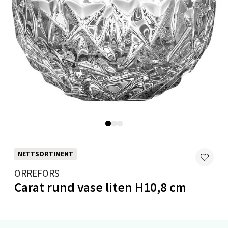
Velg
Levanger - Magneten
Moafjæra 14, 7606 Levanger
Åpent i dag 10-20
0 i butikk
Velg
NETTSORTIMENT
ORREFORS
Mandal - Alti Mandal
Carat rund vase liten H10,8 cm
Skarvøyveien 55, 4517 Mandal
Åpent i dag 10-20