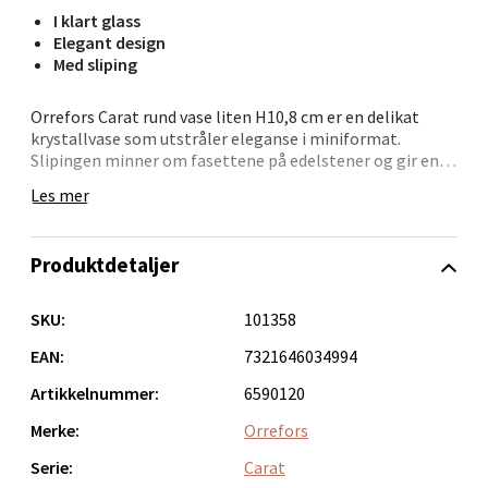
I klart glass
Narvik - Thon Senter Malmporten
Elegant design
Med sliping
Bolagsgata 1, 8514 Narvik
Åpent i dag 10-20
Orrefors Carat rund vase liten H10,8 cm er en delikat
krystallvase som utstråler eleganse i miniformat.
0 i butikk
Slipingen minner om fasettene på edelstener og gir en
glitrende effekt, selv uten innhold. Den runde formen
Les mer
gjør den lett å plassere, enten på spisebord, nattbord
Velg
eller i vinduskarmen.
Produktdetaljer
Laget med omtanke og formgitt av Lena Bergström – en
designklassiker i liten skala, perfekt som gave eller
dekorasjon.
Bergen - Oasen Senter
SKU:
101358
EAN:
7321646034994
Folke Bernadottes vei 52, 5147 Fyllingsdalen
Åpent i dag 10-21
Artikkelnummer:
6590120
0 i butikk
Merke:
Orrefors
Serie:
Carat