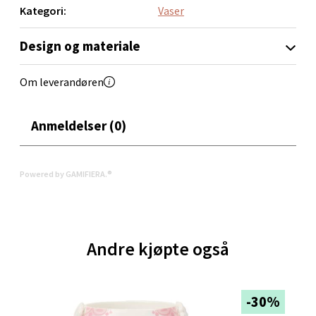
Velg
Kategori:
Vaser
Design og materiale
Oppdal - Aunasenteret
Om leverandøren
Aunasenteret, Sunndalsvegen 3, 7340 Oppdal
Åpent i dag 10-19
Anmeldelser (0)
0 i butikk
Powered by GAMIFIERA.®
Velg
Andre kjøpte også
Orkanger - Thon Senter Orkanger
Thon Senter Orkanger, Orkdalsveien 113, 7300
Orkanger
-30%
Åpent i dag 09-20