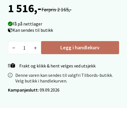
1 516,-
0 i butikk
Førpris 2 165,-
Velg
Få på nettlager
Kan sendes til butikk
Mo i Rana - Thon Senter Mo i Rana
Legg i handlekurv
Fridtjof Nansensgate 22, 8622 Mo i Rana
Frakt og klikk & hent velges ved utsjekk
Åpent i dag 09-19
Denne varen kan sendes til valgfri Tilbords-butikk.
0 i butikk
Velg butikk i handlekurven.
Kampanjeslutt:
09.09.2026
Velg
Ålesund - Thon Senter Moa