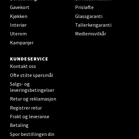
Velg
Gavekort
Prisløfte
Kjøkken
Glassgaranti
Interiør
Tallerkengaranti
Uterom
Medlemsvilkår
Steinkjer - Thon Senter Steinkjer
Kampanjer
Sjøfartsgata 2, 7714 Steinkjer
Åpent i dag 10-20
KUNDESERVICE
Kontakt oss
0 i butikk
Ofte stilte spørsmål
Salgs- og
Velg
leveringsbetingelser
Retur og reklamasjon
Registrer retur
Leirvik - Stord
Frakt og leveranse
Betaling
Torgbakken 2, 5401 Stord
Spor bestillingen din
Åpent i dag 10-17