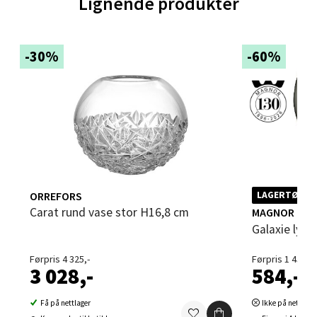
Lignende produkter
Sartorvegen 12, 5353 Straume
Åpent i dag 10-21
-30%
-60%
0 i butikk
Velg
Trondheim - Sirkus Shopping
ORREFORS
LAGERTØMMI
Falkenborgveien 5, 7044 Trondheim
Carat rund vase stor H16,8 cm
MAGNOR
Åpent i dag 09-21
Galaxie lyk
0 i butikk
Førpris 4 325,-
Førpris 1 459,-
3 028,-
584,-
Velg
Få på nettlager
Ikke på nettlage