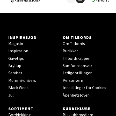
Kan sendes til butikk
Finnes i 4 butikk
Ski - Thon Senter Ski
Ski Storsenter, Jernbanesvingen 6, 1400 Ski
Åpent i dag 10-21
INSPIRASJON
OM TILBORDS
0 i butikk
Magasin
Om Tilbords
Inspirasjon
Butikker
Velg
Gavetips
Tilbords-appen
Bryllup
Samfunnsansvar
Serviser
Ledige stillinger
Sortland - Sortland Storsenter
Mummi-univers
Personvern
Black Week
Innstillinger for Cookies
Strangata 26, 8400 Sortland
Jul
Åpenhetsloven
Åpent i dag 10-19
0 i butikk
SORTIMENT
KUNDEKLUBB
Borddekking
Bli klubbmedlem