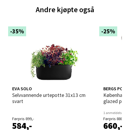
Åpent i dag 10-21
Andre kjøpte også
0 i butikk
Velg
-35%
-25%
Bergen - Thon Senter Sartor
Sartorvegen 12, 5353 Straume
Åpent i dag 10-21
0 i butikk
EVA SOLO
BERGS POTT
Selvvannende urtepotte 31x13 cm
Københavner blomsterpotte 18 cm
svart
glazed perl
Velg
1 anmeldelse
Førpris 899,-
Førpris 880,-
584,-
660,-