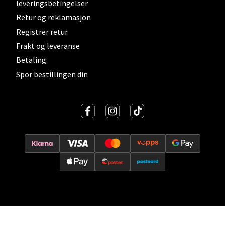
Åpent i dag 10-21
leveringsbetingelser
Retur og reklamasjon
0 i butikk
Registrer retur
Frakt og leveranse
Velg
Betaling
Spor bestillingen din
Lillehammer - Strandtorget
Strandtorget, 2609 Lillehammer
Åpent i dag 09-20
0 i butikk
Velg
Strømmen - Thon Senter Strømmen