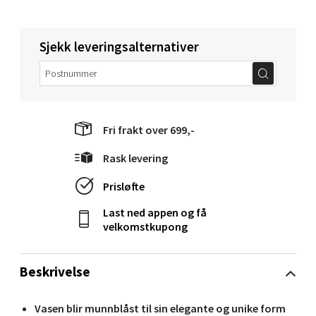
Torget 1, 6413 Molde
Åpent i dag 10-20
Sjekk leveringsalternativer
0 i butikk
Velg
Fri frakt over 699,-
Rask levering
Narvik - Thon Senter Malmporten
Prisløfte
Bolagsgata 1, 8514 Narvik
Last ned appen og få
Åpent i dag 10-20
velkomstkupong
0 i butikk
Beskrivelse
Velg
Vasen blir munnblåst til sin elegante og unike form