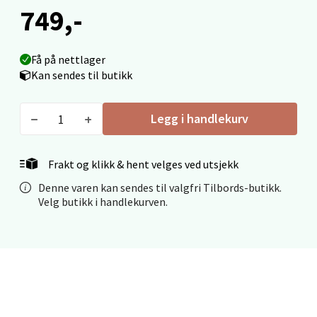
749,-
0 i butikk
Få på nettlager
Velg
Kan sendes til butikk
Legg i handlekurv
Ålesund - Thon Senter Moa
Langelandsvegen 25, 6010 Ålesund
Frakt og klikk & hent velges ved utsjekk
Åpent i dag 10-20
Denne varen kan sendes til valgfri Tilbords-butikk.
0 i butikk
Velg butikk i handlekurven.
Velg
Molde - Moldetorget