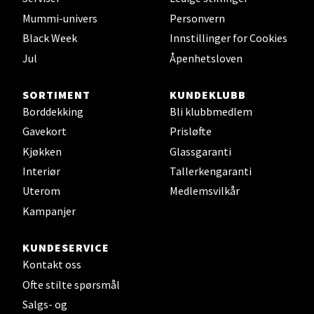
Mummi-univers
Personvern
Velg
Black Week
Innstillinger for Cookies
Jul
Åpenhetsloven
Leirvik - Stord
SORTIMENT
KUNDEKLUBB
Borddekking
Bli klubbmedlem
Torgbakken 2, 5401 Stord
Gavekort
Prisløfte
Åpent i dag 10-17
Kjøkken
Glassgaranti
0 i butikk
Interiør
Tallerkengaranti
Uterom
Medlemsvilkår
Velg
Kampanjer
KUNDESERVICE
Kontakt oss
Oslo - Thon Senter Storo
Ofte stilte spørsmål
Vitaminveien 7 - 9, 0485 Oslo
Salgs- og