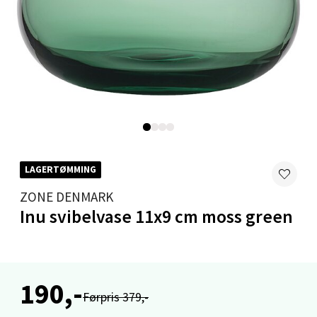
Mandal - Alti Mandal
Skarvøyveien 55, 4517 Mandal
Åpent i dag 10-20
0 i butikk
Velg
LAGERTØMMING
ZONE DENMARK
Inu svibelvase 11x9 cm moss green
Mo i Rana - Thon Senter Mo i Rana
Fridtjof Nansensgate 22, 8622 Mo i Rana
190,-
Åpent i dag 09-19
Førpris 379,-
0 i butikk