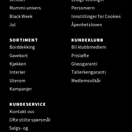
Mummi-univers
Personvern
Black Week
Innstillinger for Cookies
Jul
Åpenhetsloven
Leirvik - Stord
Torgbakken 2, 5401 Stord
SORTIMENT
KUNDEKLUBB
Åpent i dag 10-17
Borddekking
Bli klubbmedlem
Gavekort
Prisløfte
0 i butikk
Kjøkken
Glassgaranti
Interiør
Tallerkengaranti
Velg
Uterom
Medlemsvilkår
Kampanjer
Oslo - Thon Senter Storo
KUNDESERVICE
Kontakt oss
Vitaminveien 7 - 9, 0485 Oslo
Ofte stilte spørsmål
Åpent i dag 10-21
Salgs- og
0 i butikk