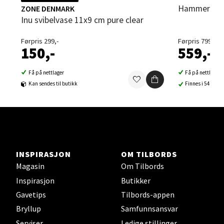
Hammershøi
ZONE DENMARK
Sortland - Sortland Storsenter
Inu svibelvase 11x9 cm pure clear
Strangata 26, 8400 Sortland
Førpris 299,-
Førpris 799,-
Åpent i dag 10-19
150,-
559,-
0 i butikk
Få på nettlager
Få på nettlager
Kan sendes til butikk
Finnes i 54 buti
Velg
Steinkjer - Thon Senter Steinkjer
INSPIRASJON
OM TILBORDS
Sjøfartsgata 2, 7714 Steinkjer
Magasin
Om Tilbords
Åpent i dag 10-20
Inspirasjon
Butikker
0 i butikk
Gavetips
Tilbords-appen
Bryllup
Samfunnsansvar
Velg
Serviser
Ledige stillinger