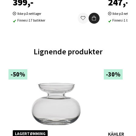
399,-
247,-
Falkenborgveien 5, 7044 Trondheim
Åpent i dag 09-21
Ikke på nettlager
Ikke på nettlage
0 i butikk
Finnes i 17 butikker
Finnes i 1 butikk
Velg
Lignende produkter
Ski - Thon Senter Ski
-50%
-30%
Ski Storsenter, Jernbanesvingen 6, 1400 Ski
Åpent i dag 10-21
0 i butikk
Velg
KÄHLER
LAGERTØMMING