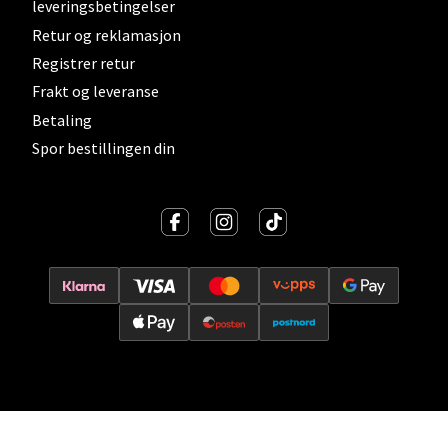
leveringsbetingelser
Retur og reklamasjon
Velg
Registrer retur
Frakt og leveranse
Betaling
Lillehammer - Strandtorget
Spor bestillingen din
Strandtorget, 2609 Lillehammer
Åpent i dag 09-20
0 i butikk
Velg
Strømmen - Thon Senter Strømmen