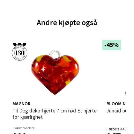
0 i butikk
Velg
Andre kjøpte også
-45%
Bergen - Thon Senter Sartor
Sartorvegen 12, 5353 Straume
Åpent i dag 10-21
0 i butikk
Velg
MAGNOR
BLOOMINGVIL
Til Deg dekorhjerte 7 cm rød Et hjerte
Junaid bur
for kjærlighet
Trondheim - Sirkus Shopping
6 anmeldelser
Førpris 449,-