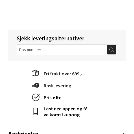
Åpent i dag 10-20
0 i butikk
Velg
Sjekk leveringsalternativer
Narvik - Thon Senter Malmporten
Fri frakt over 699,-
Bolagsgata 1, 8514 Narvik
Åpent i dag 10-20
Rask levering
0 i butikk
Prisløfte
Velg
Last ned appen og få
velkomstkupong
Beskrivelse