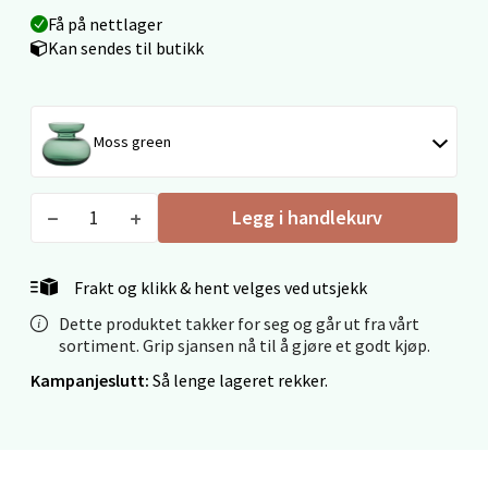
Få på nettlager
Kan sendes til butikk
Velg
Moss green
Ålesund - Thon Senter Moa
Langelandsvegen 25, 6010 Ålesund
Legg i handlekurv
Åpent i dag 10-20
0 i butikk
Frakt og klikk & hent velges ved utsjekk
Dette produktet takker for seg og går ut fra vårt
Velg
sortiment. Grip sjansen nå til å gjøre et godt kjøp.
Kampanjeslutt:
Så lenge lageret rekker.
Molde - Moldetorget
Torget 1, 6413 Molde