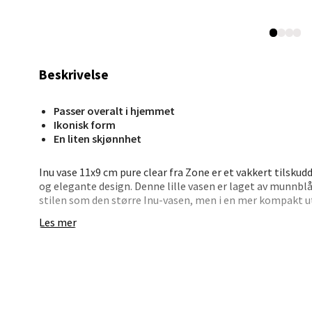
Stav
Madl
Madlak
Beskrivelse
Åpent i
0 i bu
Passer overalt i hjemmet
Ikonisk form
En liten skjønnhet
Leva
Inu vase 11x9 cm pure clear fra Zone er et vakkert tilsk
og elegante design. Denne lille vasen er laget av munnbl
Moafjæ
stilen som den større Inu-vasen, men i en mer kompakt u
Åpent i
cm i diameter og 9 cm i høyde passer den fint inn i ethv
Les mer
dekorative elementer.
0 i bu
Plasser vasen med hyasinter eller andre løkplanter for e
vintermånedene. Den er også perfekt som en del av et st
Mand
med julekuler eller kongler kan skape et stemningsfullt
brukes til å fremheve små buketter av vårblomster som sn
interiøret med sesongens blomsterprakt.