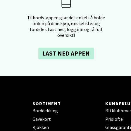
borgveien 5, 7044 Trondheim
 dag 09-21
Tilbords-appen gjør det enkelt å holde
V
orden på dine kjøp, ønskelister og
tikk
fordeler. Last ned, logg inn og få full
oversikt!
- Thon Senter Ski
LAST NED APPEN
rsenter, Jernbanesvingen 6, 1400 Ski
 dag 10-21
V
tikk
land - Sortland Storsenter
SORTIMENT
KUNDEKLU
Borddekking
Bli klubbme
ata 26, 8400 Sortland
Gavekort
Prisløfte
 dag 10-19
V
Kjøkken
Glassgaranti
tikk