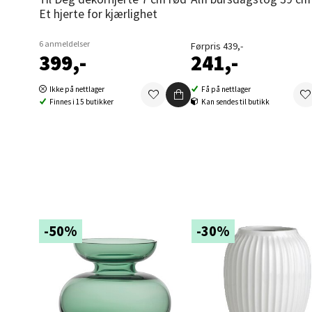
Folke B
Et hjerte for kjærlighet
Åpent i
6 anmeldelser
Førpris 439,-
0 i bu
399,-
241,-
Ikke på nettlager
Få på nettlager
Oppd
Finnes i 15 butikker
Kan sendes til butikk
Aunase
Åpent i
0 i bu
Orka
-50%
-30%
Thon S
Åpent i
0 i bu