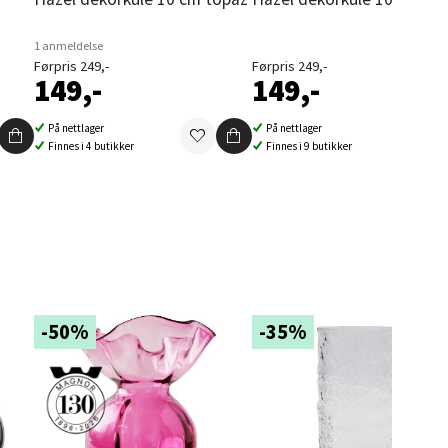
1 anmeldelse
elg
Førpris 249,-
Førpris 249,-
149,-
149,-
På nettlager
På nettlager
Finnes i 4 butikker
Finnes i 9 butikker
elg
-50%
-35%
elg