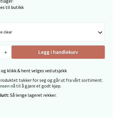
elg
ttlager
es til butikk
e clear
Legg i handlekurv
elg
 og klikk & hent velges ved utsjekk
roduktet takker for seg og går ut fra vårt sortiment.
ansen nå til å gjøre et godt kjøp.
lutt:
Så lenge lageret rekker.
elg