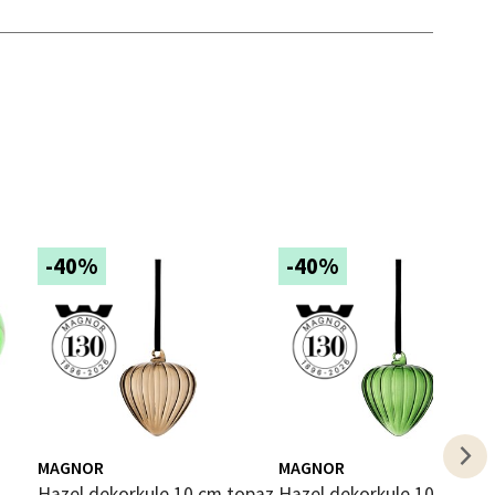
elg
-40%
-40%
elg
MAGNOR
MAGNOR
Hazel dekorkule 10 cm topaz
Hazel dekorkule 10 cm gr