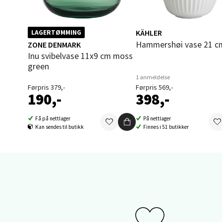
Sand
KÄHLER
LAGERTØMMING
Hammershøi vase 21 c
ZONE DENMARK
Brodtk
Inu svibelvase 11x9 cm moss
Åpent i
green
1 anmeldelse
0 i bu
Førpris 379,-
Førpris 569,-
190,-
398,-
Få på nettlager
På nettlager
Berg
Kan sendes til butikk
Finnes i 51 butikker
Sartor
Åpent i
0 i bu
Tron