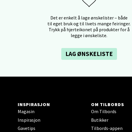
Falken
Åpent i
Det er enkelt å lage ønskelister – både
til eget bruk og til livets mange feiringer.
0 i bu
Trykk på hjerteikonet på produkter for å
legge i ønskeliste.
Ski 
LAG ØNSKELISTE
Ski Sto
Åpent i
0 i bu
Sort
INSPIRASJON
OM TILBORDS
Magasin
Om Tilbords
Strang
Inspirasjon
Butikker
Åpent i
Gavetips
Tilbords-appen
0 i bu