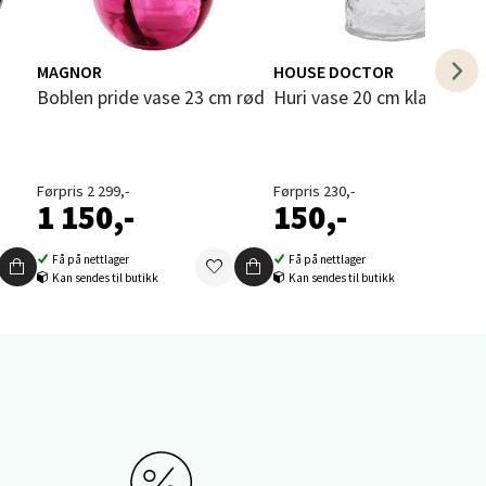
MAGNOR
HOUSE DOCTOR
Boblen pride vase 23 cm rød
Huri vase 20 cm klar
elg
Førpris 2 299,-
Førpris 230,-
1 150,-
150,-
Få på nettlager
Få på nettlager
Kan sendes til butikk
Kan sendes til butikk
elg