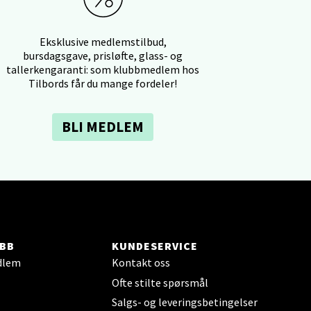
Eksklusive medlemstilbud,
elg
bursdagsgave, prisløfte, glass- og
tallerkengaranti: som klubbmedlem hos
Tilbords får du mange fordeler!
BLI MEDLEM
elg
BB
KUNDESERVICE
dlem
Kontakt oss
Ofte stilte spørsmål
elg
Salgs- og leveringsbetingelser