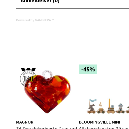
Anmeldelser (0)
Mold
Powered by GAMIFIERA.®
Torget
Åpent i
0 i bu
Narv
-45%
Bolags
Åpent i
0 i bu
Berg
MAGNOR
BLOOMINGVILLE MINI
Til Deg dekorhjerte 7 cm rød
Alfi bursdagstog 39 cm