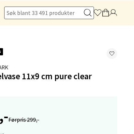
elg
G
ARK
elvase 11x9 cm pure clear
elg
,-
Førpris 299,-