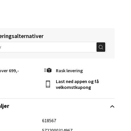
Vel
eringsalternativer
g
over 699,-
Rask levering
Last ned appen og få
velkomstkupong
elg
ljer
618567
5722000314967