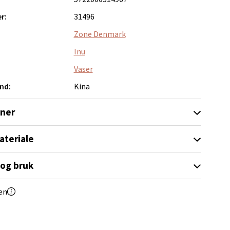
r:
31496
elg
Zone Denmark
Inu
Vaser
nd:
Kina
oner
elg
ateriale
 og bruk
en
elg