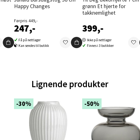
ernadottes vei 52, 5147 Fyllingsdalen
Happy Changes
grønn Et hjerte for
 dag 10-21
takknemlighet
V
Førpris 449,-
tikk
247,-
399,-
Få på nettlager
Ikke på nettlager
al - Aunasenteret
Kan sendes til butikk
Finnes i 3 butikker
nteret, Sunndalsvegen 3, 7340 Oppdal
 dag 10-19
V
tikk
Lignende produkter
nger - Thon Senter Orkanger
-30%
-50%
enter Orkanger, Orkdalsveien 113, 7300 Orkanger
 dag 09-20
V
tikk