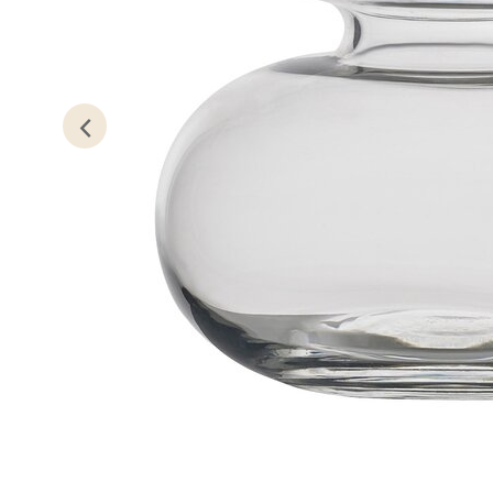
0 i bu
Oslo
Erich 
Åpent i
0 i bu
Bryn
Jupiter
Åpent i
0 i bu