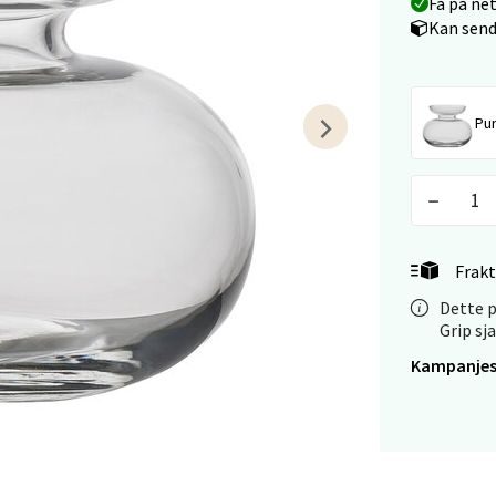
V
Få på ne
tikk
Kan send
 - Linderud
Pur
Mogensøns vei 38, 0594 Oslo
 dag 10-21
V
tikk
Frakt
e/Jæren - M44
Dette p
Grip sj
veien 2, 4340 Bryne
Kampanjes
 dag 10-20
V
tikk