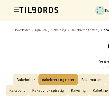
Industr
Hopp til hovedinnholdet
Åpnings
Ku
Hovedsiden
Kjøkken
Bakeutstyr
Bakebrett og rister
Caca
Førde
Naustd
Åpent i
Se gj
enke
Berge
Bakeboller
Bakebrett og rister
Bakematter
Torgal
Åpent i
Kakepynt
Kakepynt - spiselig
Kakering
Kaketine