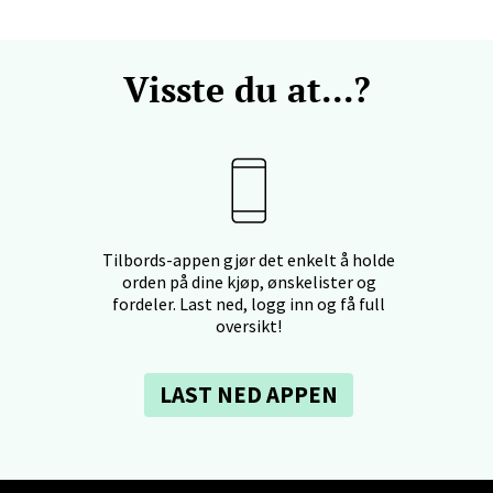
en - Horisont
Visste du at...?
svegen 2, 5130 Nyborg
 dag 10-21
V
efjord - Hvaltorvet
Tilbords-appen gjør det enkelt å holde
orden på dine kjøp, ønskelister og
fordeler. Last ned, logg inn og få full
7, 3210 Sandefjord
oversikt!
 dag 10-20
V
LAST NED APPEN
sø - Jekta Storsenter