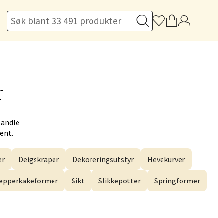
elg
r
elg
Handle
Hent.
er
Deigskraper
Dekoreringsutstyr
Hevekurver
elg
epperkakeformer
Sikt
Slikkepotter
Springformer