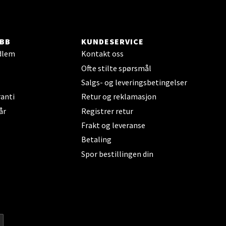
elg
BB
KUNDESERVICE
dlem
Kontakt oss
Ofte stilte spørsmål
Salgs- og leveringsbetingelser
anti
Retur og reklamasjon
elg
år
Registrer retur
Frakt og leveranse
Betaling
Spor bestillingen din
elg