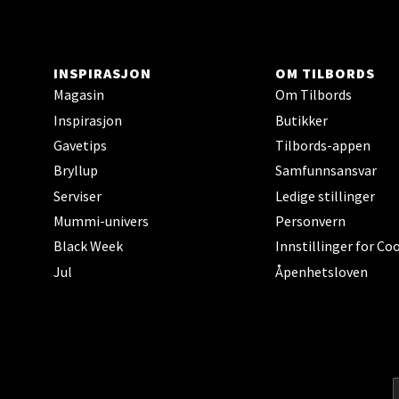
Karlsø
Åpent i
INSPIRASJON
OM TILBORDS
Magasin
Om Tilbords
Hars
Inspirasjon
Butikker
Gavetips
Tilbords-appen
Skillev
Åpent i
Bryllup
Samfunnsansvar
Serviser
Ledige stillinger
Mummi-univers
Personvern
Black Week
Innstillinger for Co
Karm
Jul
Åpenhetsloven
Austbø
Åpnings