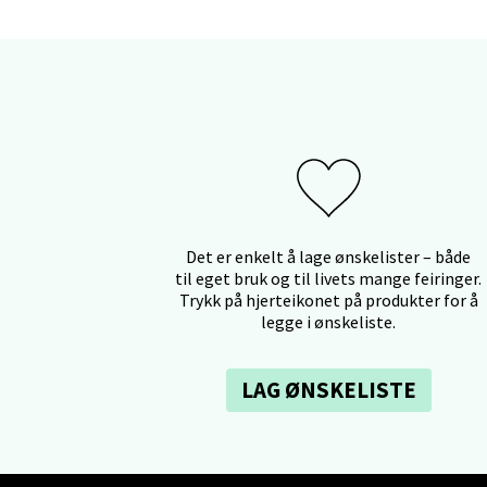
Berg
Myrdal
Åpent i
Sand
Det er enkelt å lage ønskelister – både
til eget bruk og til livets mange feiringer.
Trykk på hjerteikonet på produkter for å
Torget 
legge i ønskeliste.
Åpent i
LAG ØNSKELISTE
Trom