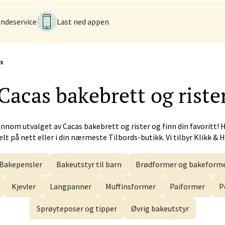
iveien 17, 6517 Kristiansund
tider ikke tilgjengelig
V
ndeservice
Last ned appen
s
 - Alti Førde
Cacas
bakebrett og riste
alsveien 4, 6800 Førde
 dag 10-20
V
ennom utvalget av
Cacas
bakebrett og rister og finn din favoritt! 
lt på nett eller i din nærmeste Tilbords-butikk. Vi tilbyr Klikk & 
n - Galleriet
Bakepensler
Bakeutstyr til barn
Brødformer og bakeform
menningen 8, 5014 Bergen
 dag 09-21
V
Kjevler
Langpanner
Muffinsformer
Paiformer
P
Sprøyteposer og tipper
Øvrig bakeutstyr