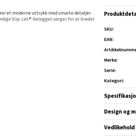
 dag 10-21
V
rer et moderne uttrykk med smarte detaljer.
Produktdeta
tikk
endige Slip-Let®-belegget sørger for at brødet
SKU:
, noe som gjør formen til et praktisk verktøy
tad - Thon Senter Kanebogen
EAN:
 godt til andre typer deig.
Artikkelnumme
egen 5, 9411 Harstad
 dag 10-20
Merke:
V
tikk
Serie:
Kategori:
sund - Thon Senter Oasen
Spesifikasj
vegen 16, 5542 Karmsund
Design og m
 dag 10-20
V
tikk
Vedlikehold