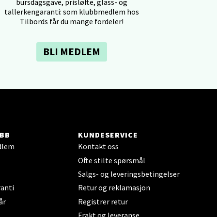
bursdagsgave, prisløfte, glass- og
tallerkengaranti: som klubbmedlem hos
elg
Tilbords får du mange fordeler!
BLI MEDLEM
elg
BB
KUNDESERVICE
dlem
Kontakt oss
Ofte stilte spørsmål
Salgs- og leveringsbetingelser
anti
Retur og reklamasjon
elg
år
Registrer retur
Frakt og leveranse