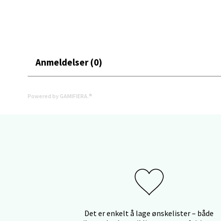
Stav
Gartne
Åpent i
Anmeldelser (0)
0 i bu
Powered by GAMIFIERA.®
Stav
Gamle 
Åpent i
0 i bu
Berg
Det er enkelt å lage ønskelister – både