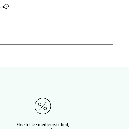
en
elg
elg
Eksklusive medlemstilbud,