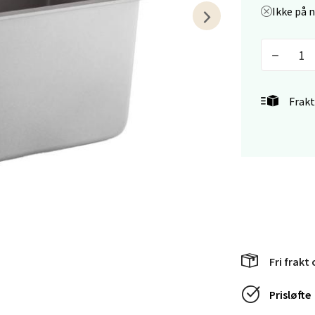
Ikke på 
en - Horisont
svegen 2, 5130 Nyborg
 dag 10-21
V
tikk
Frakt
efjord - Hvaltorvet
7, 3210 Sandefjord
 dag 10-20
V
tikk
Fri frakt 
sø - Jekta Storsenter
Prisløfte
yveien 12, 9015 Tromsø