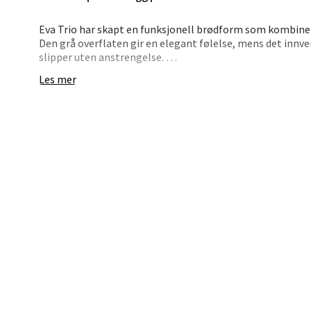
Åpent i
Eva Trio har skapt en funksjonell brødform som kombine
0 i bu
Den grå overflaten gir en elegant følelse, mens det innv
slipper uten anstrengelse.
Les mer
De avrundede hjørnene forenkler både uttak og rengjøring
Hars
i hverdagsbaksten. Perfekt for rugbrød, men fungerer også
Skillev
Åpent i
0 i bu
Karm
Austbø
Åpent i
0 i bu