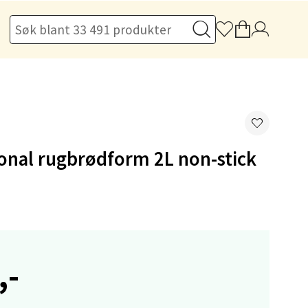
elg
elg
onal rugbrødform 2L non-stick
,-
elg