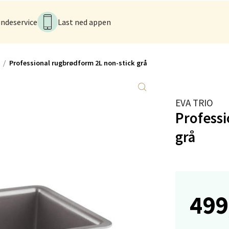
 dag 10-21
V
tikk
ndeservice
Last ned appen
men - Gulskogen
Professional rugbrødform 2L non-stick grå
gen Senter, 3048 Drammen
 dag 10-21
EVA TRIO
V
tikk
Professi
grå
anger og Sandnes - Herbarium
rtervigs gate 6, 4005 Stavanger
 dag 10-20
499
V
tikk