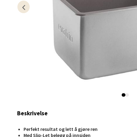
Berg
Myrdal
Åpent i
0 i bu
Sand
Torget 
Åpent i
0 i bu
Beskrivelse
Trom
Perfekt resultat og lett å gjøre ren
Karlsø
Med Slip-Let belegg på innsiden