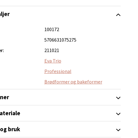
elg
ljer
100172
5706631075275
r:
211021
Eva Trio
elg
Professional
Brødformer og bakeformer
oner
ateriale
elg
 og bruk