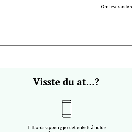
Om leverandør
anger og Sandnes - Kilden Senter
rveien 16, 4016 Stavanger
 dag 10-20
V
tikk
anger og Sandnes - Kvadrat
Visste du at...?
Stokkavei 1, 4313 Sandnes
 dag 10-21
V
tikk
en - Thon Senter Lagunen
Tilbords-appen gjør det enkelt å holde