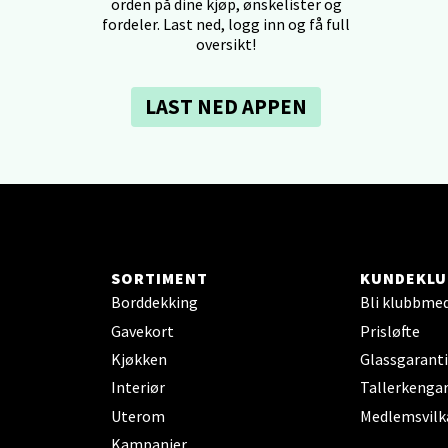
veien 1, 5239 Bergen
orden på dine kjøp, ønskelister og
 dag 10-21
fordeler. Last ned, logg inn og få full
V
oversikt!
tikk
LAST NED APPEN
tiansand - Markens
arkens markensgate 25B, 4611 Kristiansand
 dag 09-18
V
tikk
SORTIMENT
KUNDEKLU
Borddekking
Bli klubbme
 - Linderud
Gavekort
Prisløfte
Kjøkken
Glassgaranti
Mogensøns vei 38, 0594 Oslo
 dag 10-21
Interiør
Tallerkengar
V
Uterom
Medlemsvilk
tikk
Kampanjer