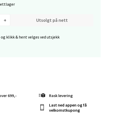
nettlager
Utsolgt på nett
elg
 og klikk & hent velges ved utsjekk
elg
over 699,-
Rask levering
Last ned appen og få
velkomstkupong