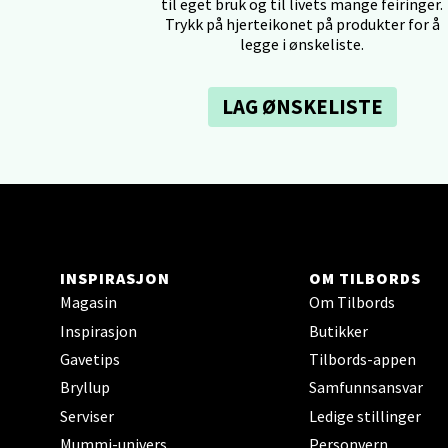
Lagune
til eget bruk og til livets mange feiringer.
Åpent i
Trykk på hjerteikonet på produkter for å
legge i ønskeliste.
0 i bu
LAG ØNSKELISTE
Kris
Lillem
Åpent i
0 i bu
INSPIRASJON
OM TILBORDS
Magasin
Om Tilbords
Oslo
Inspirasjon
Butikker
Gavetips
Tilbords-appen
Erich 
Åpent i
Bryllup
Samfunnsansvar
Serviser
Ledige stillinger
0 i bu
Mummi-univers
Personvern