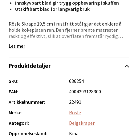
Innskyvbart blad gir trygg oppbevaring i skuffen
Bolagsgata 1, 8514 Narvik
Utskiftbart blad for langvarig bruk
Åpent i dag 10-18
Rösle Skrape 19,5 cm i rustfritt stål gjør det enklere å
0 i butikk
holde kokeplaten ren. Den fjerner brente matrester
raskt og effektivt, slik at overflaten fremstår ryddig
igjen.
Velg
Les mer
Bladet kan skyves inn når skrapen ikke er i bruk, noe som
gir trygg oppbevaring i skuffen. Når bladet blir slitt, kan
Produktdetaljer
det enkelt byttes ut.
Bergen - Oasen Senter
• 19,5 cm lang
SKU:
636254
• Rustfritt stål
Folke Bernadottes vei 52, 5147 Fyllingsdalen
• Effektiv mot fastbrente rester
EAN:
4004293128300
Åpent i dag 10-18
• Skyvbart blad
Artikkelnummer:
22491
• Utskiftbare blader
0 i butikk
Merke:
Rösle
En smart løsning for enkel rengjøring på kjøkkenet.
Velg
Kategori:
Deigskraper
Opprinnelsesland:
Kina