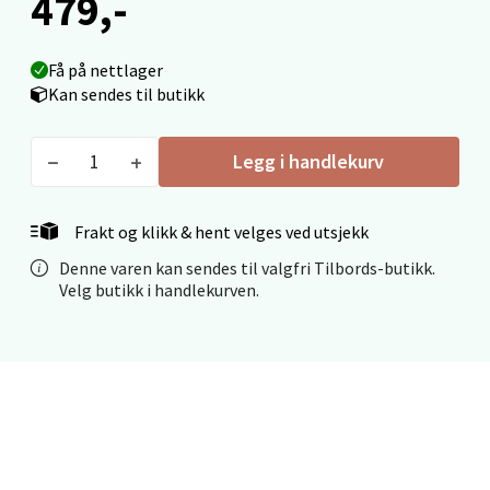
479,-
Velg
Få på nettlager
Kan sendes til butikk
Mo i Rana - Thon Senter Mo i Rana
Legg i handlekurv
Fridtjof Nansensgate 22, 8622 Mo i Rana
Åpent i dag 10-18
Frakt og klikk & hent velges ved utsjekk
0 i butikk
Denne varen kan sendes til valgfri Tilbords-butikk.
Velg butikk i handlekurven.
Velg
Ålesund - Thon Senter Moa
Langelandsvegen 25, 6010 Ålesund
Åpent i dag 10-18