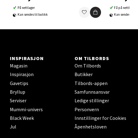
På nettlager
Få på nettlager
Ski Storsenter, Jernbanesvingen 6, 1400 Ski
Kan sendes til butikk
Kan sendes til b
Åpent i dag 10-19
0 i butikk
Velg
INSPIRASJON
OM TILBORDS
Magasin
Om Tilbords
Inspirasjon
Butikker
Sortland - Sortland Storsenter
Gavetips
Tilbords-appen
Strangata 26, 8400 Sortland
Bryllup
Samfunnsansvar
Åpent i dag 10-16
Serviser
Ledige stillinger
0 i butikk
Mummi-univers
Personvern
Black Week
Innstillinger for Cookies
Velg
Jul
Åpenhetsloven