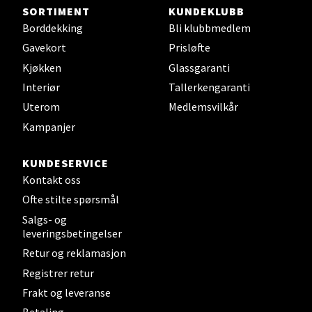
SORTIMENT
KUNDEKLUBB
Borddekking
Bli klubbmedlem
Steinkjer - Thon Senter Steinkjer
Gavekort
Prisløfte
Kjøkken
Glassgaranti
Sjøfartsgata 2, 7714 Steinkjer
Interiør
Tallerkengaranti
Åpent i dag 10-18
Uterom
Medlemsvilkår
0 i butikk
Kampanjer
Velg
KUNDESERVICE
Kontakt oss
Ofte stilte spørsmål
Leirvik - Stord
Salgs- og
leveringsbetingelser
Torgbakken 2, 5401 Stord
Retur og reklamasjon
Åpent i dag 10-15
Registrer retur
0 i butikk
Frakt og leveranse