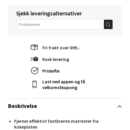
0 i butikk
Sjekk leveringsalternativer
Velg
Fri frakt over 699,-
Molde - Moldetorget
Rask levering
Torget 1, 6413 Molde
Åpent i dag 10-18
Prisløfte
0 i butikk
Last ned appen og få
velkomstkupong
Velg
Beskrivelse
Fjerner effektivt fastbrente matrester fra
Narvik - Thon Senter Malmporten
kokeplaten