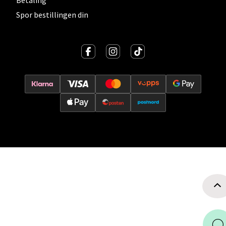
Betaling
Velg
Spor bestillingen din
Oslo - Thon Senter Storo
Vitaminveien 7 - 9, 0485 Oslo
Åpent i dag 10-19
0 i butikk
Velg
Lillehammer - Strandtorget
Strandtorget, 2609 Lillehammer
Åpent i dag 09-18