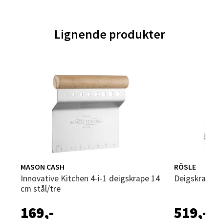
Åpent i dag 10-18
0 i butikk
Lignende produkter
Velg
Trondheim - Sirkus Shopping
Falkenborgveien 5, 7044 Trondheim
Åpent i dag 09-20
0 i butikk
MASON CASH
RÖSLE
Velg
Innovative Kitchen 4-i-1 deigskrape 14
Deigskrape 
cm stål/tre
169,-
519,-
Ski - Thon Senter Ski