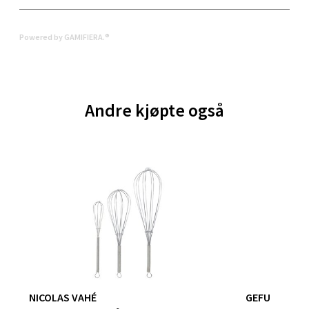
0 i butikk
Powered by GAMIFIERA.®
Velg
Andre kjøpte også
Bergen - Oasen Senter
Folke Bernadottes vei 52, 5147 Fyllingsdalen
Åpent i dag 10-21
0 i butikk
Velg
Oppdal - Aunasenteret
NICOLAS VAHÉ
GEFU