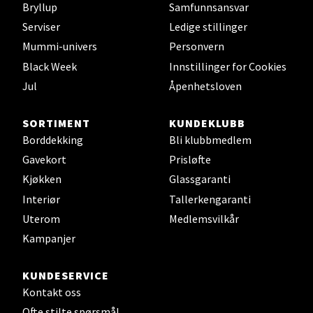
Bryllup
Samfunnsansvar
Velg
Serviser
Ledige stillinger
Mummi-univers
Personvern
Black Week
Innstillinger for Cookies
Trondheim - Sirkus Shopping
Jul
Åpenhetsloven
Falkenborgveien 5, 7044 Trondheim
SORTIMENT
KUNDEKLUBB
Åpent i dag 09-21
Borddekking
Bli klubbmedlem
0 i butikk
Gavekort
Prisløfte
Kjøkken
Glassgaranti
Velg
Interiør
Tallerkengaranti
Uterom
Medlemsvilkår
Kampanjer
Ski - Thon Senter Ski
KUNDESERVICE
Ski Storsenter, Jernbanesvingen 6, 1400 Ski
Kontakt oss
Åpent i dag 10-21
Ofte stilte spørsmål