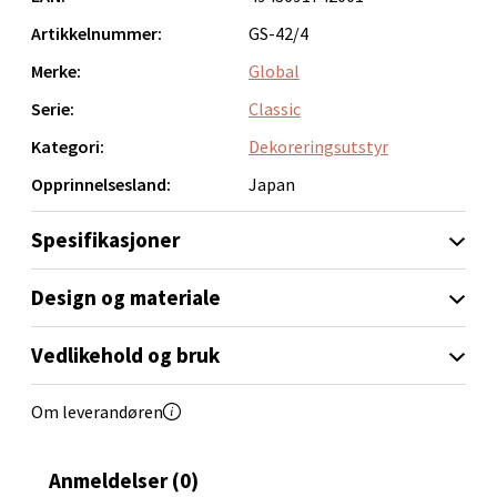
Velg
Artikkelnummer:
GS-42/4
Merke:
Global
Molde - Moldetorget
Serie:
Classic
Kategori:
Dekoreringsutstyr
Torget 1, 6413 Molde
Opprinnelsesland:
Japan
Åpent i dag 10-20
0 i butikk
Spesifikasjoner
Velg
Design og materiale
Vedlikehold og bruk
Narvik - Thon Senter Malmporten
Om leverandøren
Bolagsgata 1, 8514 Narvik
Åpent i dag 10-20
Anmeldelser (0)