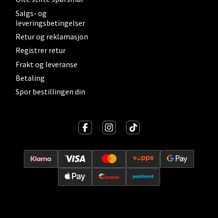
0 i butikk
Salgs- og
leveringsbetingelser
Retur og reklamasjon
Velg
Registrer retur
Frakt og leveranse
Betaling
Sortland - Sortland Storsenter
Spor bestillingen din
Strangata 26, 8400 Sortland
Åpent i dag 10-19
0 i butikk
Velg
Steinkjer - Thon Senter Steinkjer