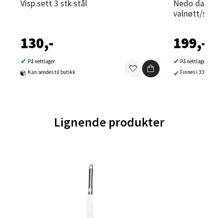
Visp sett 3 stk stål
Nedo dansk deigvisp 32x2,5 cm
Aunasenteret, Sunndalsvegen 3, 7340 Oppdal
valnøtt/stål
Åpent i dag 10-19
0 i butikk
130,-
199,-
Velg
På nettlager
På nettlager
Kan sendes til butikk
Finnes i 33 buti
Orkanger - Thon Senter Orkanger
Lignende produkter
Thon Senter Orkanger, Orkdalsveien 113, 7300
Orkanger
Åpent i dag 09-20
0 i butikk
Velg