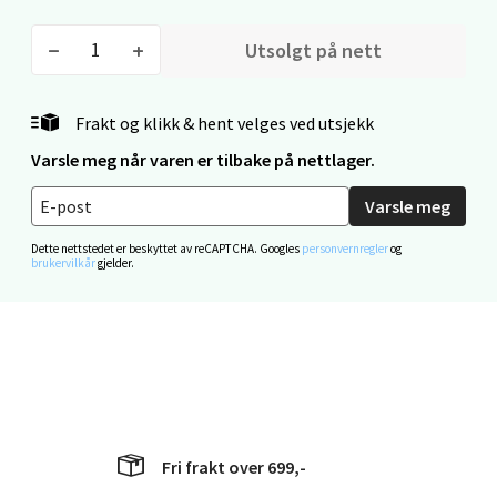
Moafjæra 14, 7606 Levanger
Åpent i dag 10-20
Utsolgt på nett
0 i butikk
Frakt og klikk & hent velges ved utsjekk
Velg
Varsle meg når varen er tilbake på nettlager.
Varsle meg
Dette nettstedet er beskyttet av reCAPTCHA. Googles
personvernregler
og
Mandal - Alti Mandal
brukervilkår
gjelder.
Skarvøyveien 55, 4517 Mandal
Åpent i dag 10-20
0 i butikk
Velg
Fri frakt over 699,-