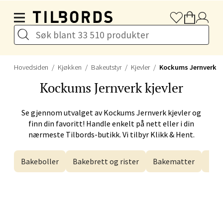
Hopp til hovedinnholdet
Drammen - Gulskogen
Gulskogen Senter, 3048 Drammen
Hovedsiden
Kjøkken
Bakeutstyr
Kjevler
Kockums Jernverk
Åpent i dag 10-21
Kockums Jernverk
kjevler
Se gjennom utvalget av
Kockums Jernverk
kjevler og
Velg
finn din favoritt! Handle enkelt på nett eller i din
nærmeste Tilbords-butikk. Vi tilbyr Klikk & Hent.
Bakeboller
Bakebrett og rister
Bakematter
Bak
Stavanger og Sandnes -
Herbarium
Lars Hertervigs gate 6, 4005 Stavanger
Åpent i dag 10-20