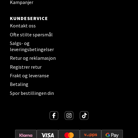
Kampanjer
Stavanger og Sandnes - Kilden
KUNDESERVICE
Senter
Kontakt oss
Ofte stilte spørsmål
Gartnerveien 16, 4016 Stavanger
Salgs- og
Åpent i dag 10-20
leveringsbetingelser
Retur og reklamasjon
Registrer retur
Velg
Frakt og leveranse
Betaling
Spor bestillingen din
Stavanger og Sandnes - Kvadrat
Gamle Stokkavei 1, 4313 Sandnes
Åpent i dag 10-21