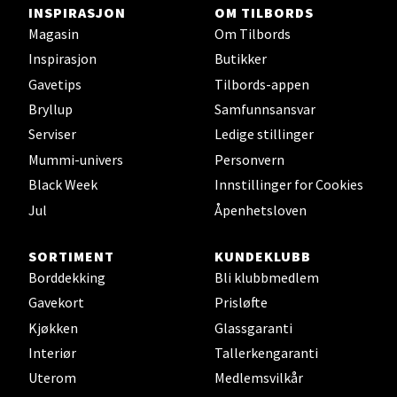
Kanebogen
INSPIRASJON
OM TILBORDS
Magasin
Om Tilbords
Skillevegen 5, 9411 Harstad
Inspirasjon
Butikker
Åpent i dag 10-20
Gavetips
Tilbords-appen
Bryllup
Samfunnsansvar
Serviser
Ledige stillinger
Velg
Mummi-univers
Personvern
Black Week
Innstillinger for Cookies
Jul
Åpenhetsloven
Karmsund - Thon Senter Oasen
SORTIMENT
KUNDEKLUBB
Austbøvegen 16, 5542 Karmsund
Borddekking
Bli klubbmedlem
Åpningstider ikke tilgjengelig
Gavekort
Prisløfte
Kjøkken
Glassgaranti
Interiør
Tallerkengaranti
Velg
Uterom
Medlemsvilkår