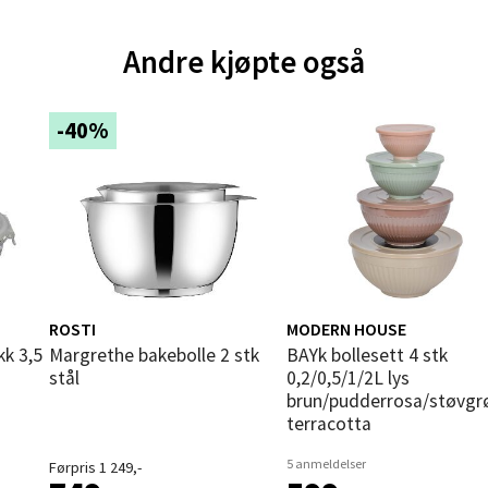
und - Thon Senter Moa
Andre kjøpte også
andsvegen 25, 6010 Ålesund
 dag 10-20
V
tikk
-40%
e - Moldetorget
 1, 6413 Molde
 dag 10-20
V
tikk
ROSTI
MODERN HOUSE
Margrethe bakebolle 2 stk
bAYk bollesett 4 stk
stål
0,2/0,5/1/2L lys
brun/pudderrosa/støvgr
ik - Thon Senter Malmporten
terracotta
gata 1, 8514 Narvik
5 anmeldelser
Førpris 1 249,-
 dag 10-20