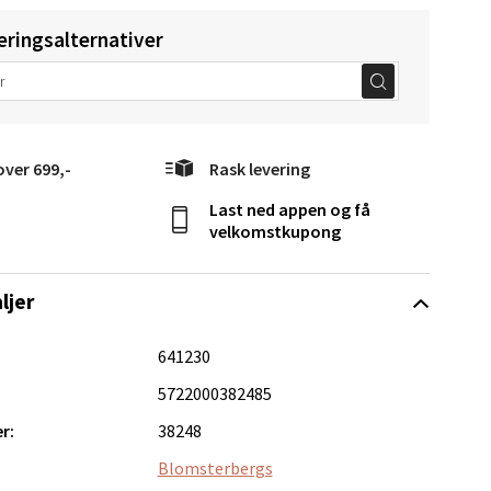
eringsalternativer
elg
over 699,-
Rask levering
Last ned appen og få
velkomstkupong
Vel
g
ljer
641230
5722000382485
r:
38248
Blomsterbergs