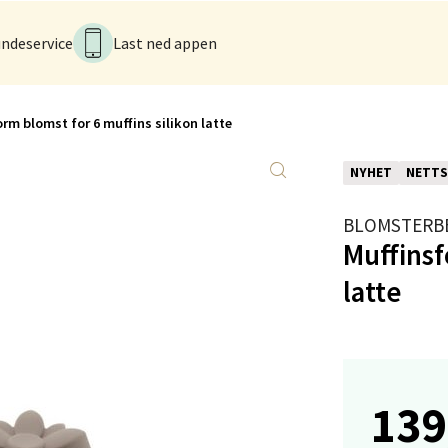
rveien 16, 4016 Stavanger
 dag 10-20
ndeservice
Last ned appen
V
tikk
rm blomst for 6 muffins silikon latte
anger og Sandnes - Kvadrat
NYHET
NETTS
Stokkavei 1, 4313 Sandnes
 dag 10-21
BLOMSTERB
V
tikk
Muffinsf
latte
en - Thon Senter Lagunen
veien 1, 5239 Bergen
 dag 10-21
139
V
tikk