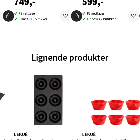
749,-
599,-
V
tikk
På nettlager
På nettlager
Finnes i 21 butikker
Finnes i 42 butikker
en - Oasen Senter
ernadottes vei 52, 5147 Fyllingsdalen
 dag 10-21
Lignende produkter
V
tikk
al - Aunasenteret
nteret, Sunndalsvegen 3, 7340 Oppdal
 dag 10-19
V
tikk
LÉKUÉ
LÉKUÉ