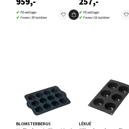
959,-
257,-
0 i bu
På nettlager
På nettlager
Finnes i 39 butikker
Finnes i 56 butikker
Berg
Folke B
Åpent i
0 i bu
Oppd
Aunase
Åpent i
0 i bu
BLOMSTERBERGS
LÉKUÉ