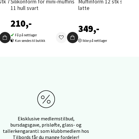
Silikonform for mini-muffins
Muffinform 12 stk silikon
11 hull svart
latte
210,-
349,-
elg
Få på nettlager
Kan sendes til butikk
Ikke på nettlager
elg
Eksklusive medlemstilbud,
bursdagsgave, prisløfte, glass- og
tallerkengaranti: som klubbmedlem hos
Tilbords får du mange fordeler!