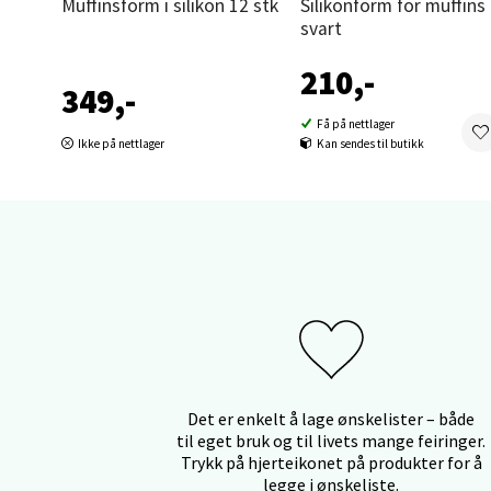
Muffinsform i silikon 12 stk
Silikonform for muffins 6 hull
Orka
svart
210,-
Thon S
349,-
Åpent i
Få på nettlager
0 i bu
Ikke på nettlager
Kan sendes til butikk
Sand
Brodtk
Åpent i
0 i bu
Berg
Det er enkelt å lage ønskelister – både
til eget bruk og til livets mange feiringer.
Trykk på hjerteikonet på produkter for å
Sartor
legge i ønskeliste.