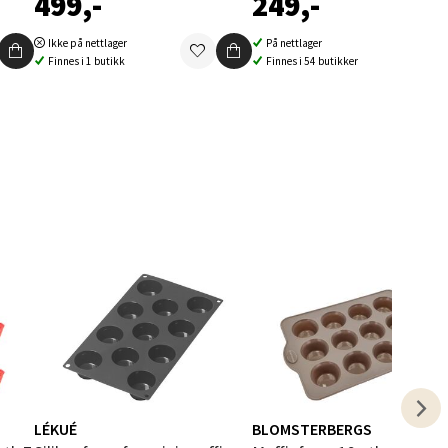
499,-
249,-
elg
Ikke på nettlager
På nettlager
Finnes i 1 butikk
Finnes i 54 butikker
elg
elg
LÉKUÉ
BLOMSTERBERGS