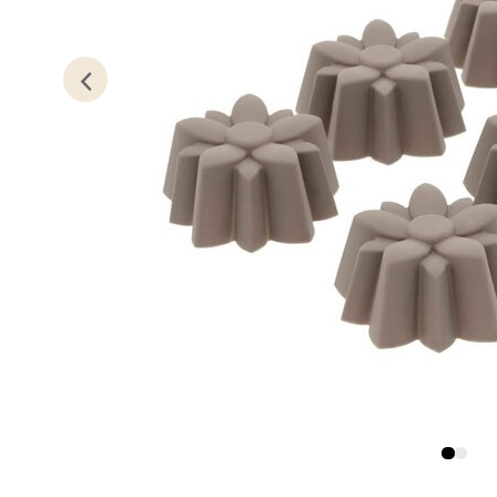
Kris
Lillem
Åpent i
0 i bu
Oslo
Erich 
Åpent i
0 i bu
Bryn