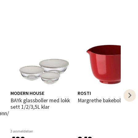
elg
elg
MODERN HOUSE
ROSTI
bAYk glassboller med lokk
Margrethe bakebolle 1,5L 
sett 1/2/3,5L klar
ønn/
3 anmeldelser