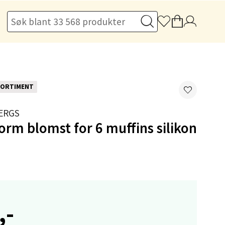
elg
ORTIMENT
ERGS
elg
orm blomst for 6 muffins silikon
,-
elg