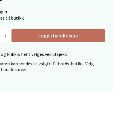
ager
es til butikk
Legg i handlekurv
elg
 og klikk & hent velges ved utsjekk
aren kan sendes til valgfri Tilbords-butikk. Velg
i handlekurven.
elg