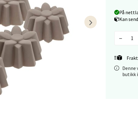
På nettl
tiansand - Markens
Kan send
arkens markensgate 25B, 4611 Kristiansand
 dag 09-18
V
tikk
Frakt
Denne v
 - Linderud
butikk 
Mogensøns vei 38, 0594 Oslo
 dag 10-21
V
tikk
e/Jæren - M44