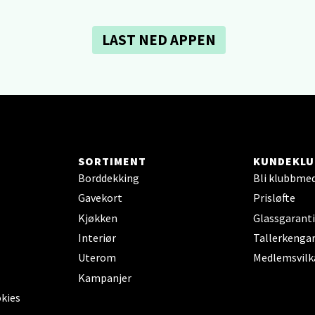
 dag 10-21
V
tikk
LAST NED APPEN
dheim - Sirkus Shopping
borgveien 5, 7044 Trondheim
 dag 09-21
V
tikk
SORTIMENT
KUNDEKLU
Borddekking
Bli klubbme
Gavekort
Prisløfte
- Thon Senter Ski
Kjøkken
Glassgaranti
Interiør
Tallerkengar
rsenter, Jernbanesvingen 6, 1400 Ski
 dag 10-21
Uterom
Medlemsvilk
V
Kampanjer
tikk
okies