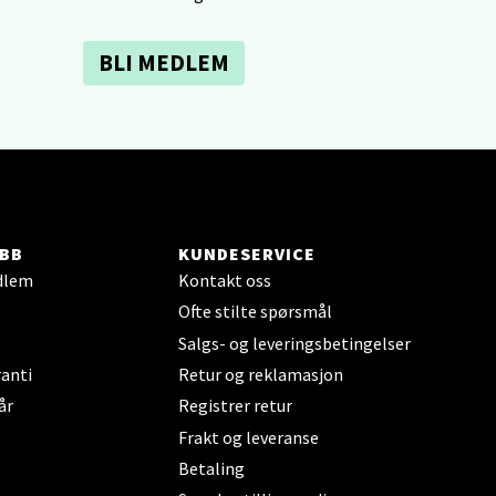
elg
BLI MEDLEM
elg
BB
KUNDESERVICE
dlem
Kontakt oss
Ofte stilte spørsmål
Salgs- og leveringsbetingelser
anti
Retur og reklamasjon
år
Registrer retur
elg
Frakt og leveranse
Betaling