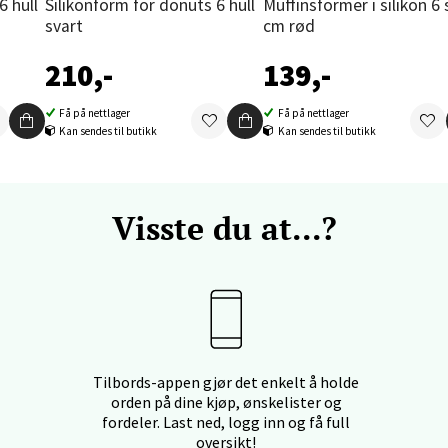
Silikonform for donuts 6 hull
Muffinsformer i silikon 6 stk 7
nger - Thon Senter Orkanger
svart
cm rød
210,-
139,-
enter Orkanger, Orkdalsveien 113, 7300 Orkanger
 dag 09-20
V
Få på nettlager
Få på nettlager
tikk
Kan sendes til butikk
Kan sendes til butikk
vika - Thon Senter Sandvika
Visste du at...?
orbsgate 7, 1338 Sandvika
 dag 10-21
V
tikk
en - Thon Senter Sartor
Tilbords-appen gjør det enkelt å holde
orden på dine kjøp, ønskelister og
fordeler. Last ned, logg inn og få full
vegen 12, 5353 Straume
oversikt!