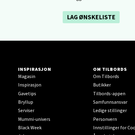
Åpent i
0 i bu
LAG ØNSKELISTE
Tron
Falken
Åpent i
0 i bu
INSPIRASJON
OM TILBORDS
Magasin
Om Tilbords
Inspirasjon
Butikker
Ski 
Gavetips
Tilbords-appen
Bryllup
Samfunnsansvar
Ski Sto
Åpent i
Serviser
Ledige stillinger
Mummi-univers
Personvern
0 i bu
Black Week
Innstillinger for Co