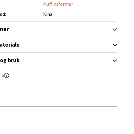
elg
Muffinsformer
nd:
Kina
oner
ateriale
elg
 og bruk
en
elg