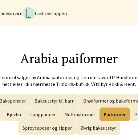
tider ikke tilgjengelig
V
ndeservice
Last ned appen
 - Alti Førde
alsveien 4, 6800 Førde
Arabia
paiformer
 dag 10-20
V
nnom utvalget av
Arabia
paiformer og finn din favoritt! Handle en
n - Galleriet
nett eller i din nærmeste Tilbords-butikk. Vi tilbyr Klikk & Hent.
menningen 8, 5014 Bergen
Bakepensler
Bakeutstyr til barn
Brødformer og bakeform
 dag 09-21
V
Kjevler
Langpanner
Muffinsformer
Paiformer
P
Sprøyteposer og tipper
Øvrig bakeutstyr
k - CC Gjøvik