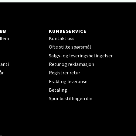
elg
BB
KUNDESERVICE
dlem
Kontakt oss
Ofte stilte spørsmål
elg
Salgs- og leveringsbetingelser
anti
Retur og reklamasjon
år
Registrer retur
Frakt og leveranse
Betaling
Spor bestillingen din
elg