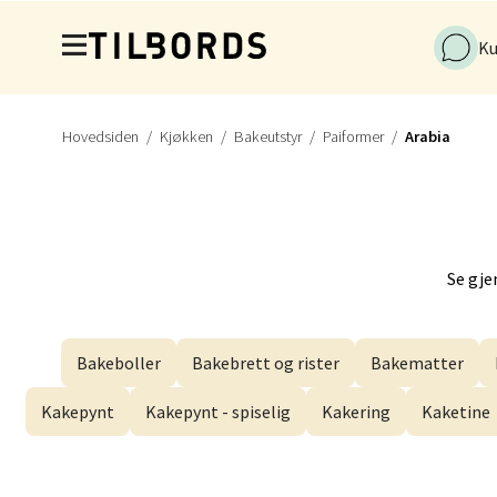
Åpnings
Hopp til hovedinnholdet
Ku
Førde
Hovedsiden
Kjøkken
Bakeutstyr
Paiformer
Arabia
Naustd
Åpent i
Se gje
Berge
Torgal
Bakeboller
Bakebrett og rister
Bakematter
Åpent i
Kakepynt
Kakepynt - spiselig
Kakering
Kaketine
Gjøvi