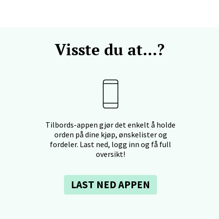
en - Horisont
Visste du at...?
svegen 2, 5130 Nyborg
 dag 10-21
V
efjord - Hvaltorvet
Tilbords-appen gjør det enkelt å holde
7, 3210 Sandefjord
orden på dine kjøp, ønskelister og
 dag 10-20
V
fordeler. Last ned, logg inn og få full
oversikt!
LAST NED APPEN
sø - Jekta Storsenter
yveien 12, 9015 Tromsø