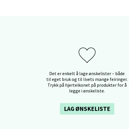
Berg
Myrdal
Åpent i
Sand
Det er enkelt å lage ønskelister – både
Torget 
til eget bruk og til livets mange feiringer.
Åpent i
Trykk på hjerteikonet på produkter for å
legge i ønskeliste.
LAG ØNSKELISTE
Trom
Karlsø