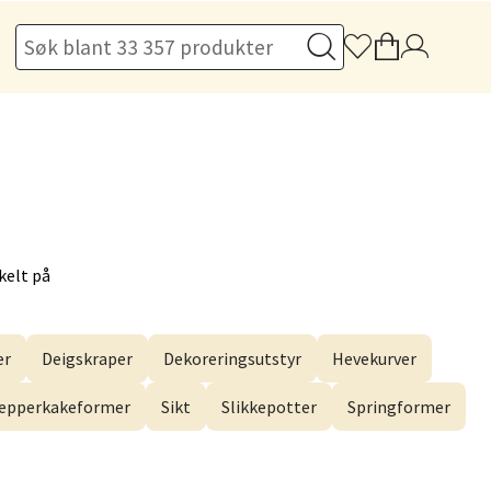
elg
elg
kelt på
er
Deigskraper
Dekoreringsutstyr
Hevekurver
elg
epperkakeformer
Sikt
Slikkepotter
Springformer