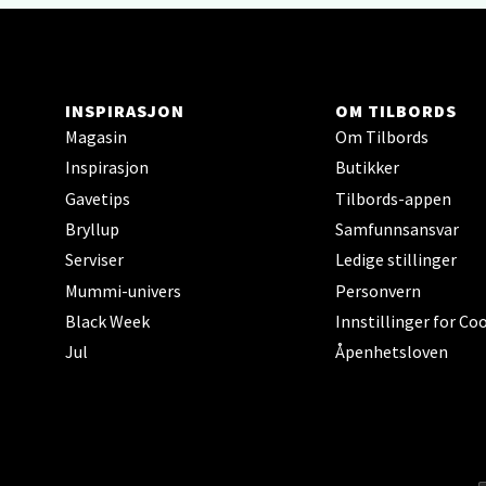
Åpent i
Hars
INSPIRASJON
OM TILBORDS
Magasin
Om Tilbords
Skillev
Inspirasjon
Butikker
Åpent i
Gavetips
Tilbords-appen
Bryllup
Samfunnsansvar
Serviser
Ledige stillinger
Karm
Mummi-univers
Personvern
Black Week
Innstillinger for Co
Austbø
Jul
Åpenhetsloven
Åpnings
Stav