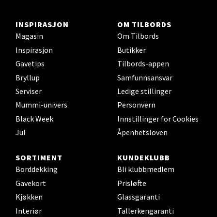
Skillevegen 5, 9411 Harstad
Åpent i dag 10-20
INSPIRASJON
OM TILBORDS
Magasin
Om Tilbords
Inspirasjon
Butikker
Velg
Gavetips
Tilbords-appen
Bryllup
Samfunnsansvar
Serviser
Ledige stillinger
Karmsund - Thon Senter Oasen
Mummi-univers
Personvern
Black Week
Innstillinger for Cookies
Austbøvegen 16, 5542 Karmsund
Åpent i dag 10-20
Jul
Åpenhetsloven
SORTIMENT
KUNDEKLUBB
Velg
Borddekking
Bli klubbmedlem
Gavekort
Prisløfte
Kjøkken
Glassgaranti
Interiør
Tallerkengaranti
Stavanger og Sandnes - Kilden