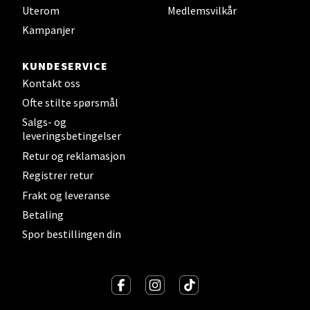
Uterom
Medlemsvilkår
Senter
Kampanjer
Gartnerveien 16, 4016 Stavanger
KUNDESERVICE
Åpent i dag 10-20
Kontakt oss
Ofte stilte spørsmål
Velg
Salgs- og
leveringsbetingelser
Retur og reklamasjon
Registrer retur
Stavanger og Sandnes - Kvadrat
Frakt og leveranse
Betaling
Gamle Stokkavei 1, 4313 Sandnes
Spor bestillingen din
Åpent i dag 10-21
Velg