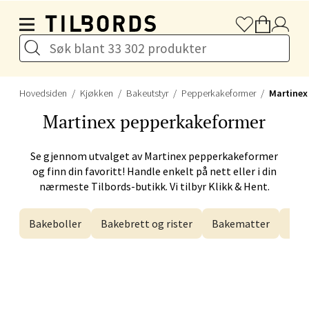
Hopp til hovedinnholdet
Drammen - Gulskogen
Gulskogen Senter, 3048 Drammen
Åpent i dag 10-21
Hovedsiden
Kjøkken
Bakeutstyr
Pepperkakeformer
Martinex
Martinex
pepperkakeformer
Velg
Se gjennom utvalget av
Martinex
pepperkakeformer
og finn din favoritt! Handle enkelt på nett eller i din
nærmeste Tilbords-butikk. Vi tilbyr Klikk & Hent.
Stavanger og Sandnes -
Herbarium
Bakeboller
Bakebrett og rister
Bakematter
Bak
Lars Hertervigs gate 6, 4005 Stavanger
Åpent i dag 10-20