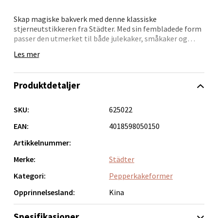
Stavanger og Sandnes - Thon
Skap magiske bakverk med denne klassiske
stjerneutstikkeren fra Städter. Med sin fembladede form
Senter Madla
passer den utmerket til både julekaker, småkaker og
kreative dekorasjoner i fondant eller marsipan.
Madlakrossen nr 9, 4042 Stavanger
Les mer
Åpent i dag 10-20
Et allsidig redskap som er lett å håndtere og gir presise
resultater gang etter gang.
0 i butikk
Produktdetaljer
Velg
SKU:
625022
EAN:
4018598050150
Artikkelnummer:
Levanger - Magneten
Merke:
Städter
Kategori:
Pepperkakeformer
Moafjæra 14, 7606 Levanger
Åpent i dag 10-20
Opprinnelsesland:
Kina
0 i butikk
Spesifikasjoner