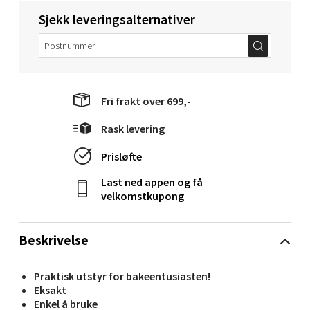
Erich Mogensøns vei 38, 0594 Oslo
Sjekk leveringsalternativer
Åpent i dag 10-21
0 i butikk
Velg
Fri frakt over 699,-
Rask levering
Bryne/Jæren - M44
Prisløfte
Last ned appen og få
Jupiterveien 2, 4340 Bryne
velkomstkupong
Åpent i dag 10-20
0 i butikk
Beskrivelse
Velg
Praktisk utstyr for bakeentusiasten!
Eksakt
Enkel å bruke