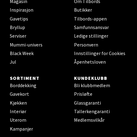
Åpent i dag 09-19
Magasin
Om Tilbords
Inspirasjon
Butikker
0 i butikk
Gavetips
Tilbords-appen
Bryllup
Samfunnsansvar
Velg
Serviser
Ledige stillinger
Mummi-univers
Personvern
Black Week
Innstillinger for Cookies
Ålesund - Thon Senter Moa
Jul
Åpenhetsloven
Langelandsvegen 25, 6010 Ålesund
SORTIMENT
KUNDEKLUBB
Åpent i dag 10-20
Borddekking
Bli klubbmedlem
0 i butikk
Gavekort
Prisløfte
Kjøkken
Glassgaranti
Velg
Interiør
Tallerkengaranti
Uterom
Medlemsvilkår
Kampanjer
Molde - Moldetorget