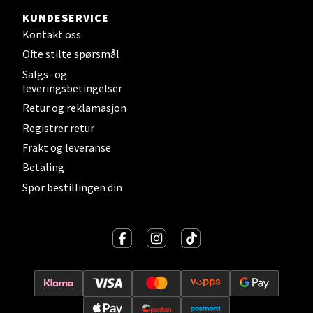
KUNDESERVICE
Torget 1, 6413 Molde
Kontakt oss
Åpent i dag 10-20
Ofte stilte spørsmål
0 i butikk
Salgs- og
leveringsbetingelser
Velg
Retur og reklamasjon
Registrer retur
Frakt og leveranse
Betaling
Narvik - Thon Senter Malmporten
Spor bestillingen din
Bolagsgata 1, 8514 Narvik
Åpent i dag 10-20
0 i butikk
Velg