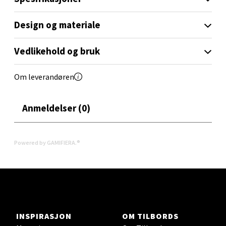
Velg
Design og materiale
Vedlikehold og bruk
Mandal - Alti Mandal
Om leverandøren
Skarvøyveien 55, 4517 Mandal
Åpent i dag 10-20
Anmeldelser (0)
0 i butikk
Velg
Powered by GAMIFIERA.®
Mo i Rana - Thon Senter Mo i Rana
Fridtjof Nansensgate 22, 8622 Mo i Rana
INSPIRASJON
OM TILBORDS