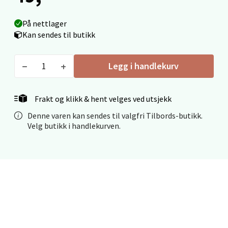
0 i butikk
På nettlager
Velg
Kan sendes til butikk
Legg i handlekurv
Kristiansand - Markens
Frakt og klikk & hent velges ved utsjekk
Lillemarkens markensgate 25B, 4611 Kristiansand
Denne varen kan sendes til valgfri Tilbords-butikk.
Åpent i dag 09-18
Velg butikk i handlekurven.
0 i butikk
Velg
Oslo - Linderud