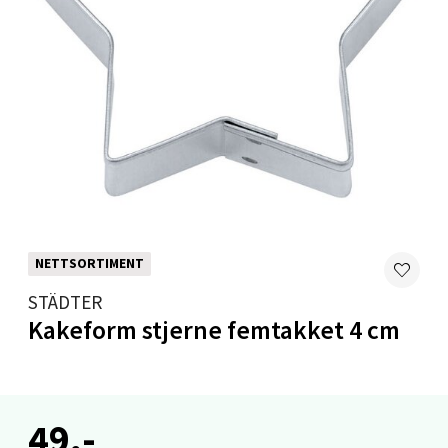
Velg
Stavanger og Sandnes - Kvadrat
Gamle Stokkavei 1, 4313 Sandnes
Åpent i dag 10-21
0 i butikk
Velg
NETTSORTIMENT
STÄDTER
Kakeform stjerne femtakket 4 cm
Bergen - Thon Senter Lagunen
Laguneveien 1, 5239 Bergen
Åpent i dag 10-21
49,-