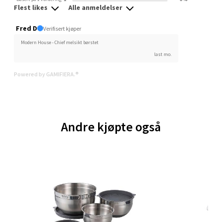
Flest likes
Alle anmeldelser
0 i butikk
Fred D
Verifisert kjøper
Velg
Modern House - Chief melsikt børstet
last mo.
Powered by GAMIFIERA.®
Trondheim - Sirkus Shopping
Falkenborgveien 5, 7044 Trondheim
Åpent i dag 09-20
Andre kjøpte også
0 i butikk
Velg
Ski - Thon Senter Ski