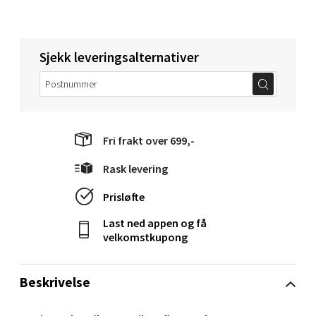
Bolagsgata 1, 8514 Narvik
Åpent i dag 10-18
0 i butikk
Sjekk leveringsalternativer
Velg
Fri frakt over 699,-
Bergen - Oasen Senter
Rask levering
Folke Bernadottes vei 52, 5147 Fyllingsdalen
Prisløfte
Åpent i dag 10-18
Last ned appen og få
0 i butikk
velkomstkupong
Velg
Beskrivelse