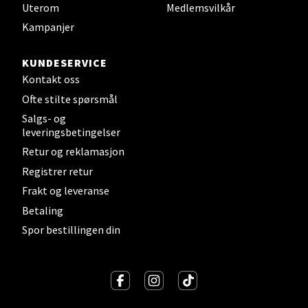
Uterom
Medlemsvilkår
0 i butikk
Kampanjer
Velg
KUNDESERVICE
Kontakt oss
Ofte stilte spørsmål
Strømmen - Thon Senter Strømmen
Salgs- og
leveringsbetingelser
Støperivn. 5, 2010 Strømmen
Retur og reklamasjon
Åpent i dag 10-19
Registrer retur
0 i butikk
Frakt og leveranse
Betaling
Velg
Spor bestillingen din
Sunndalsøra - Alti Sunndal