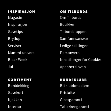
Velg
INSPIRASJON
OM TILBORDS
Magasin
Om Tilbords
Inspirasjon
Butikker
Oslo - Thon Senter Storo
Gavetips
Tilbords-appen
Bryllup
Samfunnsansvar
Vitaminveien 7 - 9, 0485 Oslo
Åpent i dag 10-19
Serviser
Ledige stillinger
Mummi-univers
Personvern
0 i butikk
Black Week
Innstillinger for Cookies
Velg
Jul
Åpenhetsloven
SORTIMENT
KUNDEKLUBB
Borddekking
Bli klubbmedlem
Lillehammer - Strandtorget
Gavekort
Prisløfte
Kjøkken
Glassgaranti
Strandtorget, 2609 Lillehammer
Interiør
Tallerkengaranti
Åpent i dag 09-18