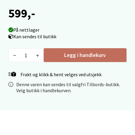
0 i butikk
599,-
Velg
På nettlager
Kan sendes til butikk
Molde - Moldetorget
Legg i handlekurv
Torget 1, 6413 Molde
Åpent i dag 10-18
Frakt og klikk & hent velges ved utsjekk
0 i butikk
Denne varen kan sendes til valgfri Tilbords-butikk.
Velg butikk i handlekurven.
Velg
Narvik - Thon Senter Malmporten