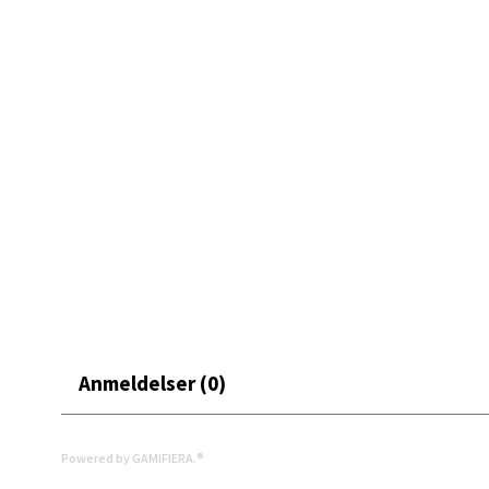
Erich 
Åpent i
0 i bu
Bryn
Jupiter
Åpent i
0 i bu
Stav
Anmeldelser (0)
Madl
Madlak
Åpent i
Powered by GAMIFIERA.®