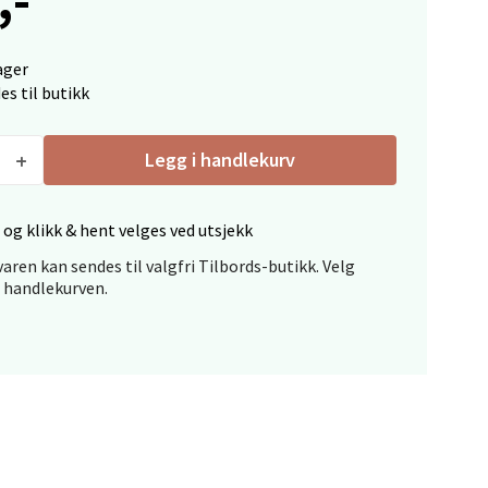
elg
ager
es til butikk
Legg i handlekurv
 og klikk & hent velges ved utsjekk
elg
aren kan sendes til valgfri Tilbords-butikk. Velg
i handlekurven.
elg