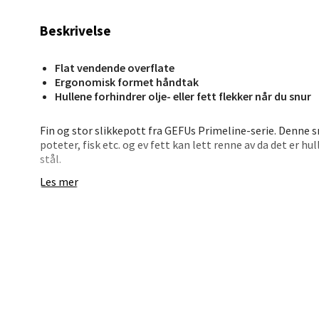
Berg
Beskrivelse
Lagune
Flat vendende overflate
Åpent i
Ergonomisk formet håndtak
Hullene forhindrer olje- eller fett flekker når du snur
0 i bu
Fin og stor slikkepott fra GEFUs Primeline-serie. Denne 
poteter, fisk etc. og ev fett kan lett renne av da det er hul
Kris
stål.
Les mer
Lillem
Åpent i
0 i bu
Oslo