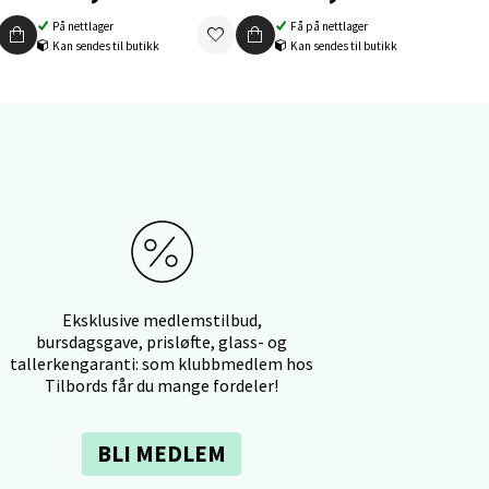
På nettlager
Få på nettlager
Kan sendes til butikk
Kan sendes til butikk
elg
elg
Eksklusive medlemstilbud,
bursdagsgave, prisløfte, glass- og
tallerkengaranti: som klubbmedlem hos
Tilbords får du mange fordeler!
BLI MEDLEM
elg