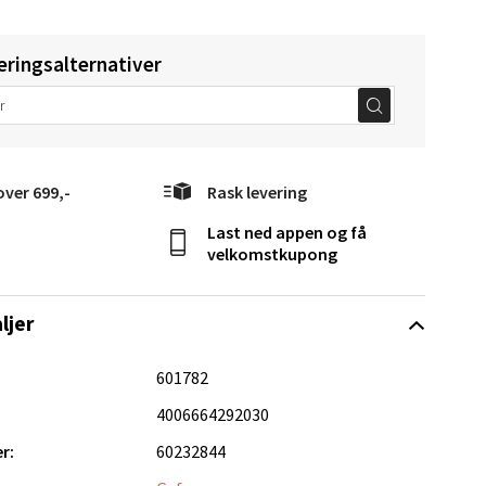
eringsalternativer
elg
over 699,-
Rask levering
Last ned appen og få
velkomstkupong
ljer
elg
601782
4006664292030
r:
60232844