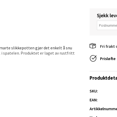
en - Thon Senter Lagunen
Sjekk lev
veien 1, 5239 Bergen
 dag 10-18
V
tikk
Fri frakt 
smarte slikkepotten gjør det enkelt å snu
l i spatelen. Produktet er laget av rustfritt
tiansand - Markens
Prisløfte
arkens markensgate 25B, 4611 Kristiansand
 dag 10-17
Produktdeta
V
tikk
SKU:
EAN:
 - Linderud
Artikkelnumme