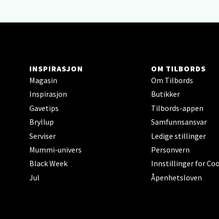
0 i bu
Narv
INSPIRASJON
OM TILBORDS
Bolags
Åpent i
Magasin
Om Tilbords
Inspirasjon
Butikker
0 i bu
Gavetips
Tilbords-appen
Bryllup
Samfunnsansvar
Berg
Serviser
Ledige stillinger
Mummi-univers
Personvern
Folke B
Black Week
Innstillinger for Co
Åpent i
Jul
Åpenhetsloven
0 i bu