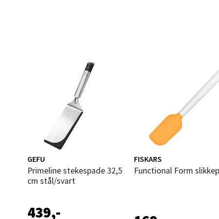
0 i bu
Leva
Moafjæ
Åpent i
0 i bu
Mand
Skarvø
GEFU
FISKARS
Åpent i
Primeline stekespade 32,5
Functional Form slikke
cm stål/svart
0 i bu
439,-