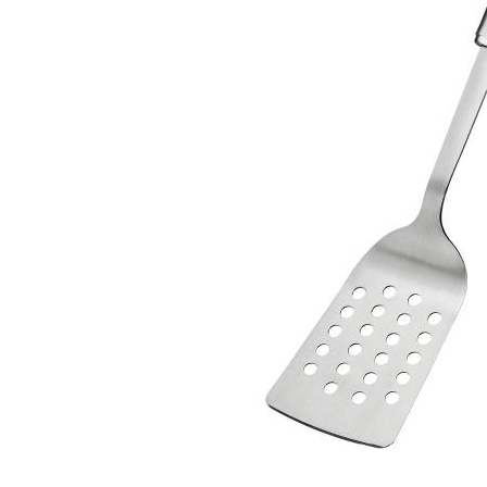
Åpent i
0 i bu
Stav
Gartne
Åpent i
0 i bu
Stav
Gamle 
Åpent i
0 i bu