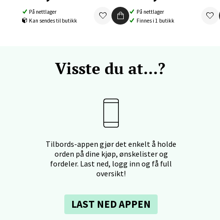
 Rana - Thon Senter Mo i Rana
På nettlager
På nettlager
Kan sendes til butikk
Finnes i 1 butikk
f Nansensgate 22, 8622 Mo i Rana
 dag 10-18
V
tikk
Visste du at...?
und - Thon Senter Moa
andsvegen 25, 6010 Ålesund
 dag 10-18
V
tikk
Tilbords-appen gjør det enkelt å holde
orden på dine kjøp, ønskelister og
fordeler. Last ned, logg inn og få full
oversikt!
e - Moldetorget
 1, 6413 Molde
LAST NED APPEN
 dag 10-18
V