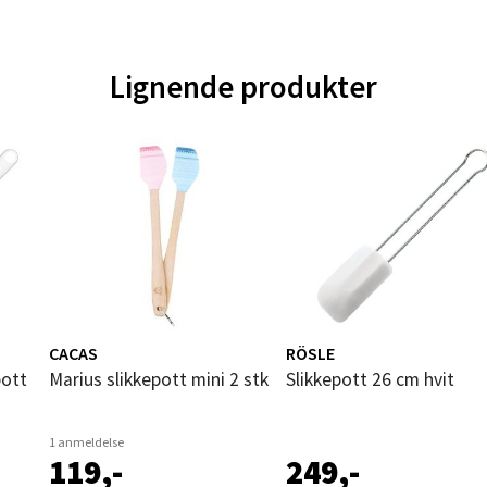
tikk
Lignende produkter
nger - Magneten
ra 14, 7606 Levanger
 dag 10-18
V
tikk
al - Alti Mandal
yveien 55, 4517 Mandal
CACAS
RÖSLE
 dag 10-18
pott
Marius slikkepott mini 2 stk
Slikkepott 26 cm hvit
V
tikk
1 anmeldelse
119,-
249,-