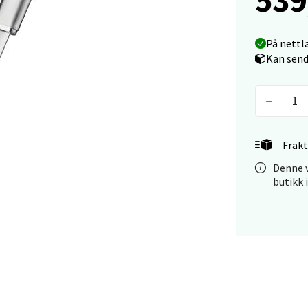
 dag 10-18
V
tikk
På nettl
Kan send
anger og Sandnes - Kilden Senter
rveien 16, 4016 Stavanger
 dag 10-18
Frakt
V
tikk
Denne v
butikk 
anger og Sandnes - Kvadrat
Stokkavei 1, 4313 Sandnes
 dag 10-18
V
tikk