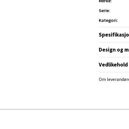
Merke:
Mogensøns vei 38, 0594 Oslo
 dag 10-19
Serie:
V
tikk
Kategori:
Spesifikasj
e/Jæren - M44
Design og m
veien 2, 4340 Bryne
 dag 10-18
Vedlikehold
V
tikk
Om leverandør
anger og Sandnes - Thon Senter
a
rossen nr 9, 4042 Stavanger
 dag 10-19