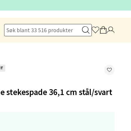
elg
NT
elg
e stekespade 36,1 cm stål/svart
,-