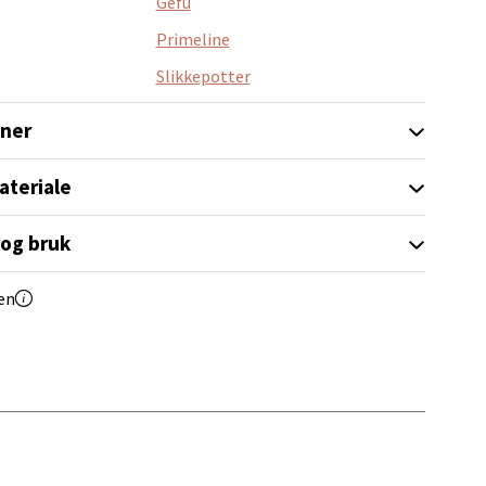
Gefu
Primeline
elg
Slikkepotter
oner
ateriale
 og bruk
elg
en
Vel
g