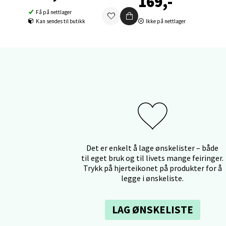
169,-
Mo i
Få på nettlager
Kan sendes til butikk
Ikke på nettlager
Fridtjo
Åpent i
0 i bu
Åles
Langel
Åpent i
0 i bu
Det er enkelt å lage ønskelister – både
til eget bruk og til livets mange feiringer.
Trykk på hjerteikonet på produkter for å
legge i ønskeliste.
Mold
Torget
LAG ØNSKELISTE
Åpent i