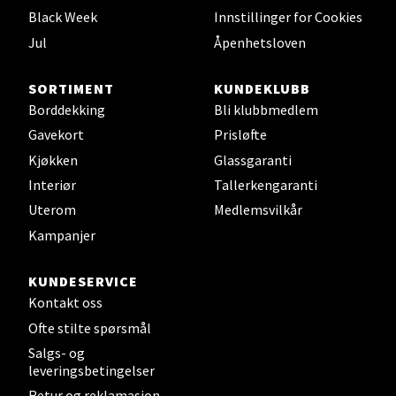
Black Week
Innstillinger for Cookies
0 i butikk
Jul
Åpenhetsloven
Velg
SORTIMENT
KUNDEKLUBB
Borddekking
Bli klubbmedlem
Gavekort
Prisløfte
Leirvik - Stord
Kjøkken
Glassgaranti
Interiør
Tallerkengaranti
Torgbakken 2, 5401 Stord
Uterom
Medlemsvilkår
Åpent i dag 10-17
Kampanjer
0 i butikk
KUNDESERVICE
Velg
Kontakt oss
Ofte stilte spørsmål
Salgs- og
leveringsbetingelser
Oslo - Thon Senter Storo
Retur og reklamasjon