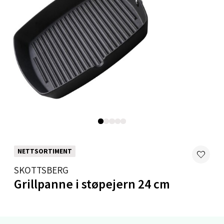
0 i butikk
Velg
Mandal - Alti Mandal
Skarvøyveien 55, 4517 Mandal
Åpent i dag 10-20
0 i butikk
NETTSORTIMENT
Velg
SKOTTSBERG
Grillpanne i støpejern 24 cm
Mo i Rana - Thon Senter Mo i Rana