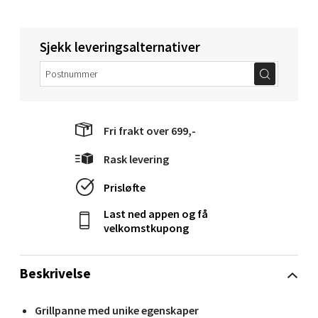
Molde - Moldetorget
Sjekk leveringsalternativer
Torget 1, 6413 Molde
Åpent i dag 10-20
0 i butikk
Fri frakt over 699,-
Velg
Rask levering
Prisløfte
Narvik - Thon Senter Malmporten
Last ned appen og få
velkomstkupong
Bolagsgata 1, 8514 Narvik
Åpent i dag 10-20
Beskrivelse
0 i butikk
Grillpanne med unike egenskaper