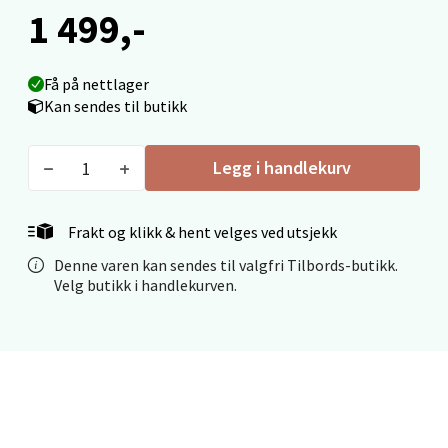
1 499,-
Fridtjof Nansensgate 22, 8622 Mo i Rana
Åpent i dag 09-19
0 i butikk
Få på nettlager
Kan sendes til butikk
Velg
Legg i handlekurv
Ålesund - Thon Senter Moa
Frakt og klikk & hent velges ved utsjekk
Denne varen kan sendes til valgfri Tilbords-butikk.
Langelandsvegen 25, 6010 Ålesund
Velg butikk i handlekurven.
Åpent i dag 10-20
0 i butikk
Velg