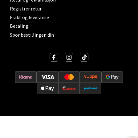
Registrer retur
Vitaminveien 7 - 9, 0485 Oslo
Åpent i dag 10-21
Frakt og leveranse
Betaling
0 i butikk
Spor bestillingen din
Velg
Lillehammer - Strandtorget
Strandtorget, 2609 Lillehammer
Åpent i dag 09-20
0 i butikk
Velg