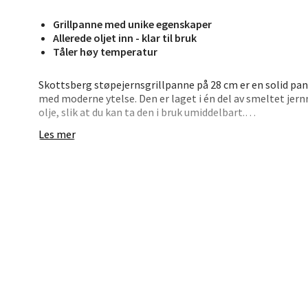
Åpent i
Grillpanne med unike egenskaper
0 i bu
Allerede oljet inn - klar til bruk
Tåler høy temperatur
Stav
Skottsberg støpejernsgrillpanne på 28 cm er en solid pa
med moderne ytelse. Den er laget i én del av smeltet je
Madl
olje, slik at du kan ta den i bruk umiddelbart.
Les mer
Madlak
Pannen varmes gradvis opp, men holder godt på varmen og
Åpent i
hulformet for å ikke bli varmt under bruk, noe som gjør d
varmebehandlet for ekstra motstand mot rust og riper.
0 i bu
Perfekt til alt fra kjøtt og fisk til grillede grønnsaker o
Leva
Moafjæ
Åpent i
0 i bu