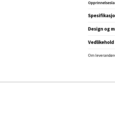
Opprinnelsesla
Spesifikasj
al - Alti Mandal
Design og m
yveien 55, 4517 Mandal
 dag 10-20
V
Vedlikehold
tikk
Om leverandør
 Rana - Thon Senter Mo i Rana
f Nansensgate 22, 8622 Mo i Rana
 dag 09-19
V
tikk
und - Thon Senter Moa