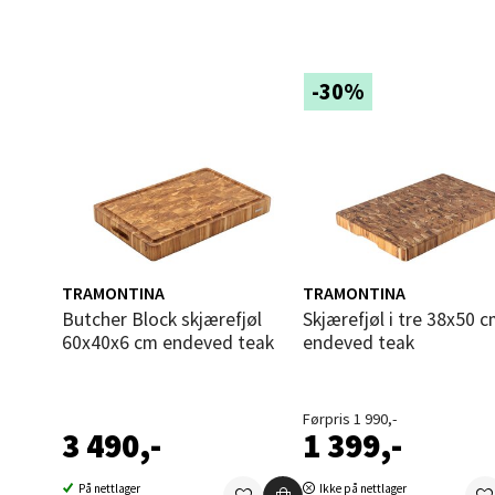
Langel
Åpent i
-30%
0 i bu
Mold
Torget
Åpent i
TRAMONTINA
TRAMONTINA
0 i bu
Butcher Block skjærefjøl
Skjærefjøl i tre 38x50 cm
60x40x6 cm endeved teak
endeved teak
Narv
Førpris 1 990,-
Bolags
3 490,-
1 399,-
Åpent i
På nettlager
Ikke på nettlager
0 i bu