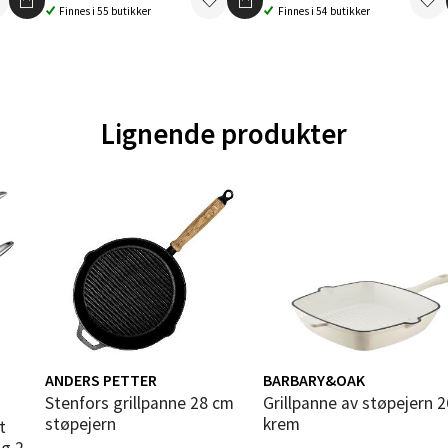
Finnes i 55 butikker
Finnes i 54 butikker
en - Oasen Senter
ernadottes vei 52, 5147 Fyllingsdalen
Lignende produkter
 dag 10-21
V
tikk
al - Aunasenteret
nteret, Sunndalsvegen 3, 7340 Oppdal
 dag 10-19
V
tikk
ANDERS PETTER
BARBARY&OAK
n i
Stenfors grillpanne 28 cm
Grillpanne av støpejern 26 cm
støpejern
krem
nger - Thon Senter Orkanger
gg 2