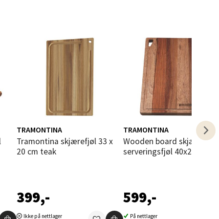
elg
elg
TRAMONTINA
TRAMONTINA
Tramontina skjærefjøl 33 x
Wooden board skjære- og
20 cm teak
serveringsfjøl 40x28 cm b
399,-
599,-
elg
Ikke på nettlager
På nettlager