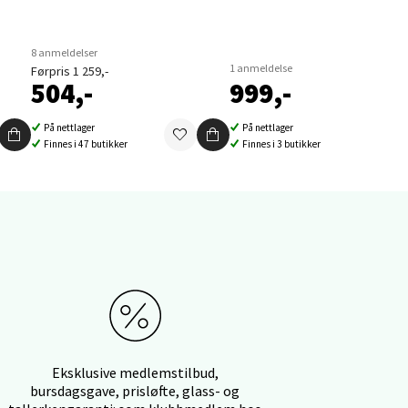
8 anmeldelser
elg
1 anmeldelse
Førpris 1 259,-
504,-
999,-
På nettlager
På nettlager
Finnes i 47 butikker
Finnes i 3 butikker
elg
Eksklusive medlemstilbud,
bursdagsgave, prisløfte, glass- og
elg