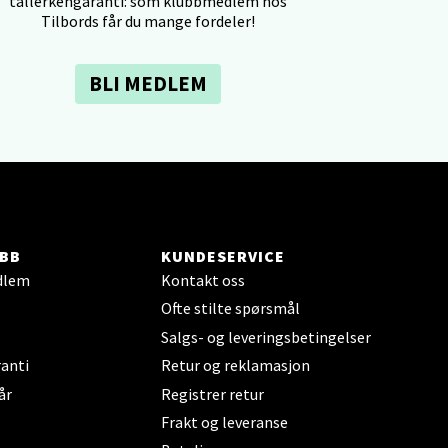
tallerkengaranti: som klubbmedlem hos
Tilbords får du mange fordeler!
BLI MEDLEM
elg
BB
KUNDESERVICE
dlem
Kontakt oss
Ofte stilte spørsmål
Salgs- og leveringsbetingelser
elg
anti
Retur og reklamasjon
år
Registrer retur
Frakt og leveranse