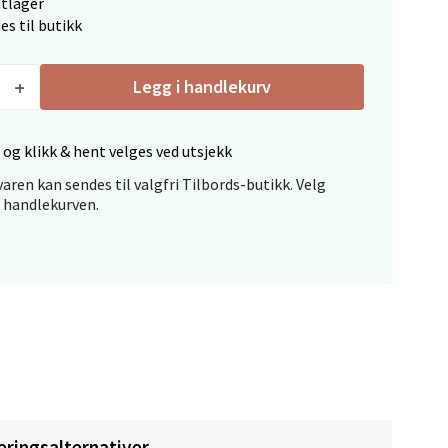
ttlager
es til butikk
Legg i handlekurv
elg
 og klikk & hent velges ved utsjekk
aren kan sendes til valgfri Tilbords-butikk. Velg
i handlekurven.
elg
eringsalternativer