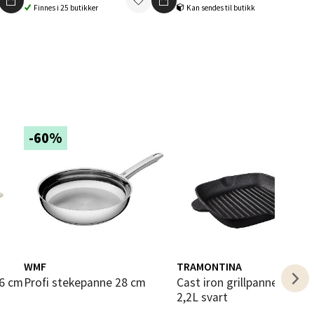
Finnes i 25 butikker
Kan sendes til butikk
elg
-60%
elg
WMF
TRAMONTINA
Profi stekepanne 28 cm
Cast iron grillpanne firkantet
2,2L svart