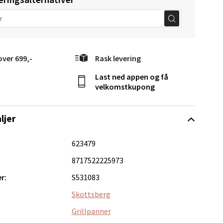
elg
over 699,-
Rask levering
Last ned appen og få
velkomstkupong
Vel
ljer
g
623479
8717522225973
r:
S531083
Skottsberg
elg
Grillpanner