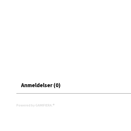
Mand
Skarvø
Åpent i
0 i bu
Mo i
Anmeldelser (0)
Fridtjo
Åpent i
0 i bu
Powered by GAMIFIERA.®
Åles