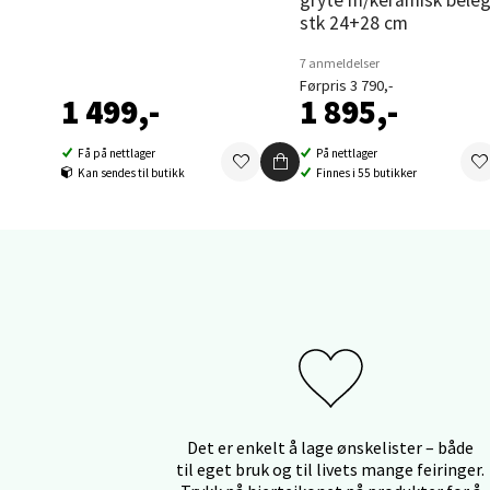
stk 24+28 cm
Thon S
Åpent i
7 anmeldelser
Førpris 3 790,-
1 499,-
1 895,-
0 i bu
Få på nettlager
På nettlager
Kan sendes til butikk
Finnes i 55 butikker
Sand
Brodtk
Åpent i
0 i bu
Berg
Sartor
Det er enkelt å lage ønskelister – både
Åpent i
til eget bruk og til livets mange feiringer.