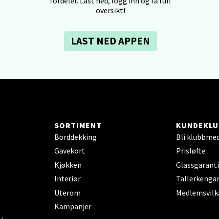
fordeler. Last ned, logg inn og få full
tikk
oversikt!
LAST NED APPEN
dheim - Sirkus Shopping
borgveien 5, 7044 Trondheim
 dag 09-21
V
tikk
SORTIMENT
KUNDEKLU
- Thon Senter Ski
Borddekking
Bli klubbme
Gavekort
Prisløfte
rsenter, Jernbanesvingen 6, 1400 Ski
 dag 10-21
Kjøkken
Glassgaranti
V
Interiør
Tallerkengar
tikk
Uterom
Medlemsvilk
Kampanjer