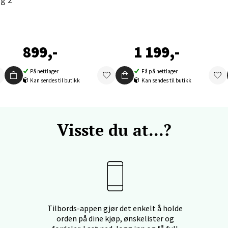
enter Orkanger, Orkdalsveien 113, 7300 Orkanger
 dag 09-20
V
899,-
1 199,-
tikk
På nettlager
Få på nettlager
Kan sendes til butikk
Kan sendes til butikk
vika - Thon Senter Sandvika
orbsgate 7, 1338 Sandvika
 dag 10-21
Visste du at...?
V
tikk
en - Thon Senter Sartor
vegen 12, 5353 Straume
Tilbords-appen gjør det enkelt å holde
 dag 10-21
orden på dine kjøp, ønskelister og
V