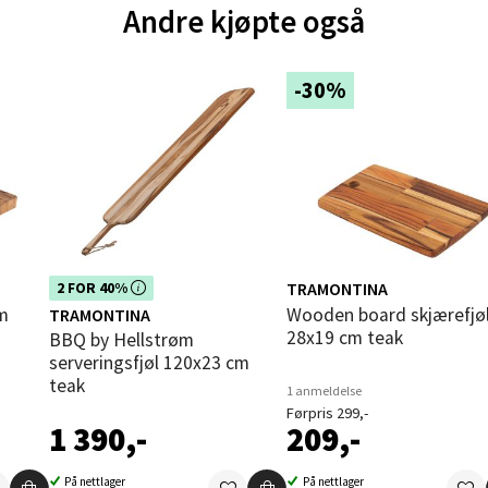
Andre kjøpte også
andsvegen 25, 6010 Ålesund
 dag 10-20
V
-30%
tikk
e - Moldetorget
 1, 6413 Molde
 dag 10-20
V
Dette produktet er inkludert i vår
TRAMONTINA
2 FOR 40%
tikk
kampanje. Benytt deg av rabatten i
Wooden board skjærefjøl
TRAMONTINA
dag!
28x19 cm teak
BBQ by Hellstrøm
serveringsfjøl 120x23 cm
ik - Thon Senter Malmporten
teak
1 anmeldelse
Førpris 299,-
gata 1, 8514 Narvik
1 390,-
209,-
 dag 10-20
V
På nettlager
På nettlager
tikk