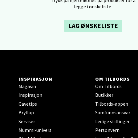
Trykk på hjerteikonet på produkter for å
0 i bu
legge i ønskeliste.
LAG ØNSKELISTE
Tron
Falken
Åpent i
0 i bu
INSPIRASJON
OM TILBORDS
Ski 
Magasin
Om Tilbords
Inspirasjon
Butikker
Ski Sto
Åpent i
Gavetips
Tilbords-appen
Bryllup
Samfunnsansvar
0 i bu
Serviser
Ledige stillinger
Mummi-univers
Personvern