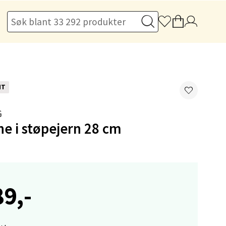
elg
NT
elg
G
ne i støpejern 28 cm
89,-
elg