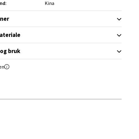
nd:
Kina
oner
ateriale
elg
 og bruk
en
elg