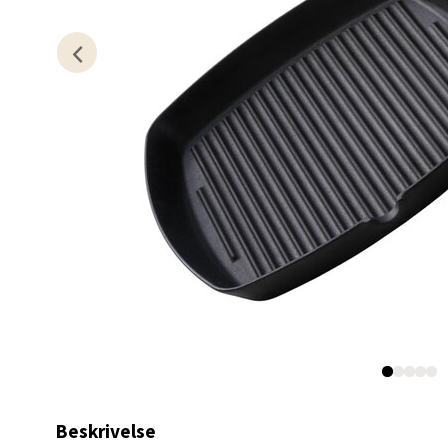
Kris
Lillem
Åpent i
0 i bu
Oslo
Erich 
Åpent i
0 i bu
Bryn
Beskrivelse
Jupiter