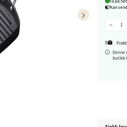
Få på ne
tiansand - Markens
Kan send
arkens markensgate 25B, 4611 Kristiansand
 dag 09-18
V
tikk
Frakt
Denne v
butikk 
 - Linderud
Mogensøns vei 38, 0594 Oslo
 dag 10-21
V
tikk
e/Jæren - M44
veien 2, 4340 Bryne
Sjekk lev