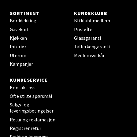
Sjøfartsgata 2, 7714 Steinkjer
Åpent i dag 10-20
SORTIMENT
KUNDEKLUBB
Borddekking
Bli klubbmedlem
0 i butikk
Gavekort
Prisløfte
Kjøkken
Glassgaranti
Velg
Interiør
Tallerkengaranti
Uterom
Medlemsvilkår
Kampanjer
Leirvik - Stord
KUNDESERVICE
Torgbakken 2, 5401 Stord
Kontakt oss
Åpent i dag 10-17
Ofte stilte spørsmål
0 i butikk
Salgs- og
leveringsbetingelser
Velg
Retur og reklamasjon
Registrer retur
Frakt og leveranse