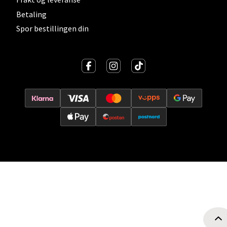
Oslo - Thon Senter Storo
Betaling
Spor bestillingen din
Vitaminveien 7 - 9, 0485 Oslo
Åpent i dag 10-21
0 i butikk
Velg
Lillehammer - Strandtorget
Strandtorget, 2609 Lillehammer
Åpent i dag 09-20
0 i butikk
Velg