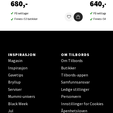
680,-
640,-
0 i butikk
På nettlager
På nettlager
Velg
Finnes i 53 butikker
Finnes i 54 buti
Sortland - Sortland Storsenter
Strangata 26, 8400 Sortland
INSPIRASJON
OM TILBORDS
Åpent i dag 10-19
Magasin
Om Tilbords
0 i butikk
Inspirasjon
Butikker
Gavetips
Tilbords-appen
Velg
Bryllup
Samfunnsansvar
Serviser
Ledige stillinger
Mummi-univers
Personvern
Black Week
Innstillinger for Cookies
Steinkjer - Thon Senter Steinkjer
Jul
Åpenhetsloven