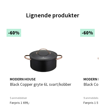
Velg
Lignende produkter
Trondheim - Sirkus Shopping
-60%
-60%
Falkenborgveien 5, 7044 Trondheim
Åpent i dag 09-21
0 i butikk
Velg
MODERN HOUSE
MODERN HOU
Ski - Thon Senter Ski
Black Copper gryte 6L svart/kobber
Black Coppe
Ski Storsenter, Jernbanesvingen 6, 1400 Ski
5 anmeldelser
9 anmeldelser
Åpent i dag 10-21
Førpris 1 699,-
Førpris 1 599,-