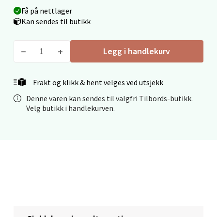
Mo i Rana - Thon Senter Mo i Rana
Få på nettlager
Kan sendes til butikk
Fridtjof Nansensgate 22, 8622 Mo i Rana
Åpent i dag 09-19
Legg i handlekurv
0 i butikk
Frakt og klikk & hent velges ved utsjekk
Velg
Denne varen kan sendes til valgfri Tilbords-butikk.
Velg butikk i handlekurven.
Ålesund - Thon Senter Moa
Langelandsvegen 25, 6010 Ålesund
Åpent i dag 10-20
0 i butikk
Velg