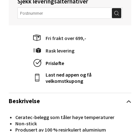
Sjekk leveringsalternativer
Molde - Moldetorget
Fri frakt over 699,-
Torget 1, 6413 Molde
Åpent i dag 10-20
Rask levering
0 i butikk
Prisløfte
Last ned appen og få
Velg
velkomstkupong
Beskrivelse
Narvik - Thon Senter Malmporten
Ceratec-belegg som tåler høye temperaturer
Bolagsgata 1, 8514 Narvik
Non-stick
Åpent i dag 10-20
Produsert av 100 % resirkulert aluminium
0 i butikk