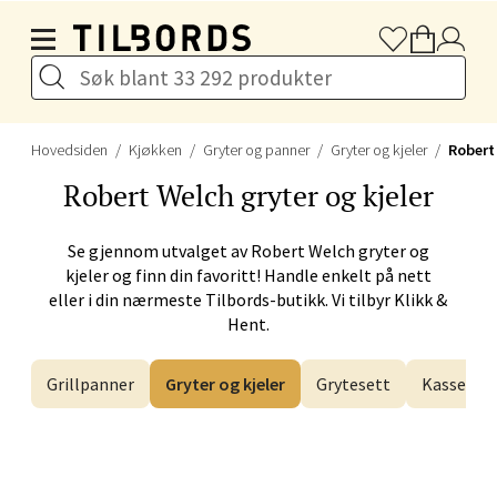
Hopp til hovedinnholdet
Bergen - Horisont
Myrdalsvegen 2, 5130 Nyborg
Åpent i dag 10-21
Hovedsiden
Kjøkken
Gryter og panner
Gryter og kjeler
Robert
Velg
Robert Welch
gryter og kjeler
Se gjennom utvalget av
Robert Welch
gryter og
kjeler og finn din favoritt! Handle enkelt på nett
Sandefjord - Hvaltorvet
eller i din nærmeste Tilbords-butikk. Vi tilbyr Klikk &
Hent.
Torget 7, 3210 Sandefjord
Åpent i dag 10-20
Grillpanner
Gryter og kjeler
Grytesett
Kasseroll
Velg