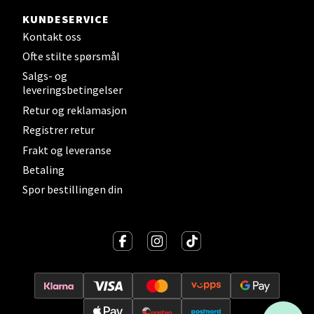
KUNDESERVICE
Oslo - Linderud
Kontakt oss
Ofte stilte spørsmål
Erich Mogensøns vei 38, 0594 Oslo
Åpent i dag 10-21
Salgs- og
leveringsbetingelser
Retur og reklamasjon
Velg
Registrer retur
Frakt og leveranse
Betaling
Spor bestillingen din
Bryne/Jæren - M44
Jupiterveien 2, 4340 Bryne
Åpent i dag 10-20
Velg