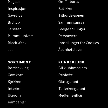
Magasin
Om Tilbords
Laguneveien 1, 5239 Bergen
Inspirasjon
Butikker
Åpent i dag 10-21
Gavetips
Tilbords-appen
Bryllup
Samfunnsansvar
Serviser
Ledige stillinger
Velg
Mummi-univers
Personvern
Black Week
Innstillinger for Cookies
Jul
Åpenhetsloven
Kristiansand - Markens
SORTIMENT
KUNDEKLUBB
Lillemarkens markensgate 25B, 4611
Borddekking
Bli klubbmedlem
Kristiansand
Gavekort
Prisløfte
Åpent i dag 09-18
Kjøkken
Glassgaranti
Interiør
Tallerkengaranti
Velg
Uterom
Medlemsvilkår
Kampanjer